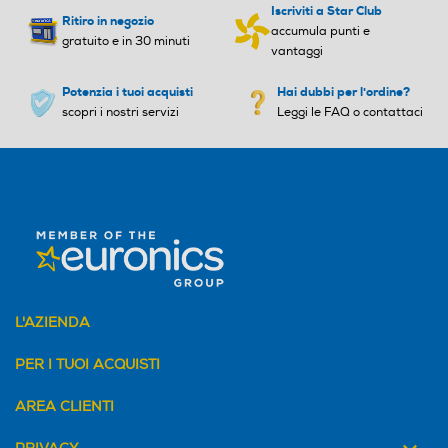
Tipologia secondo display
Tipologia secondo display
Iscriviti a Star Club
Ritiro in negozio
accumula punti e
gratuito e in 30 minuti
vantaggi
Potenzia i tuoi acquisti
Hai dubbi per l'ordine?
scopri i nostri servizi
Leggi le FAQ o contattaci
Fotocamera digitale
Fotocamera digitale
MegaPixel totali
MegaPixel totali
3
Flash incorporato
Flash incorporato
L'AZIENDA
PER I TUOI ACQUISTI
Fotocamera frontale
Fotocamera frontale
AREA CLIENTI