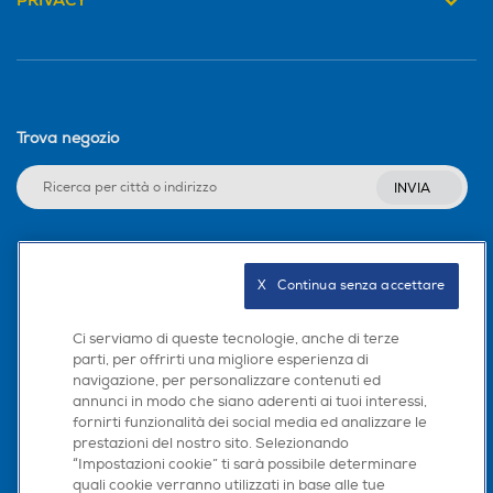
PRIVACY
Presenza autofocus
Presenza autofocus
Trova negozio
Altre specifiche fotocamer
Altre specifiche fotocamer
a/e
a/e
INVIA
Seguici sui social
Capacità memoria interna
Capacità memoria interna
X   Continua senza accettare
-GB
-GB
Ci serviamo di queste tecnologie, anche di terze
128
0,128
parti, per offrirti una migliore esperienza di
navigazione, per personalizzare contenuti ed
Scarica la nostra app
Tipo di memoria
Tipo di memoria
annunci in modo che siano aderenti ai tuoi interessi,
fornirti funzionalità dei social media ed analizzare le
prestazioni del nostro sito. Selezionando
Micro SD
“Impostazioni cookie” ti sarà possibile determinare
quali cookie verranno utilizzati in base alle tue