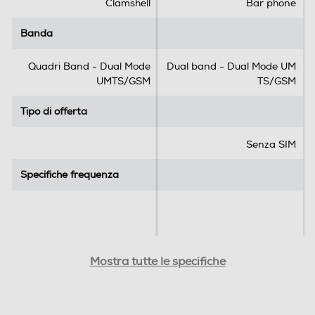
Clamshell
Bar phone
Tastiera
2
r
Banda
Banda
Tastiera touchscreen
e
c
Quadri Band - Dual Mode
Dual band - Dual Mode UM
e
UMTS/GSM
TS/GSM
n
s
Dimensioni - Peso
Tipo di offerta
Tipo di offerta
i
o
Altezza-mm
Senza SIM
n
i
108,4
Specifiche frequenza
Specifiche frequenza
Peso-gr
124
Dimensioni display
Dimensioni display
Descrizione
Mostra tutte le specifiche
Descrizione marketing
2,8
1,8
Questo flip phone e' chic, elegante e rosa all'esterno.