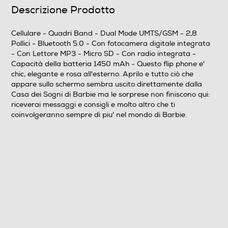
Descrizione Prodotto
Fotocamera
Fotocamera digitale
Cellulare - Quadri Band - Dual Mode UMTS/GSM - 2,8
Pollici - Bluetooth 5.0 - Con fotocamera digitale integrata
- Con Lettore MP3 - Micro SD - Con radio integrata -
Capacità della batteria 1450 mAh - Questo flip phone e'
MegaPixel totali
chic, elegante e rosa all'esterno. Aprilo e tutto ciò che
appare sullo schermo sembra uscito direttamente dalla
3
Casa dei Sogni di Barbie ma le sorprese non finiscono qui:
riceverai messaggi e consigli e molto altro che ti
Flash incorporato
coinvolgeranno sempre di piu' nel mondo di Barbie.
Fotocamera frontale
Memoria
Capacità memoria interna-GB