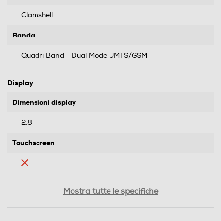
Clamshell
Banda
Quadri Band - Dual Mode UMTS/GSM
Display
Dimensioni display
2,8
Touchscreen
Risoluzione
Mostra tutte le specifiche
320X240