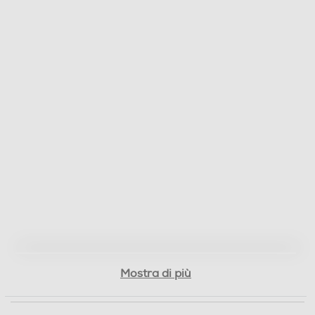
128
Tipo di memoria
Micro SD
Messaggistica
MMS
Connessioni
Bluetooth
Mostra di più
Bluetooth 5.0
Porta USB