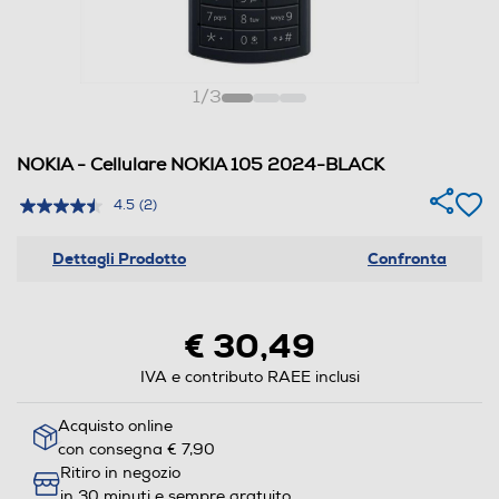
1
/
3
NOKIA - Cellulare NOKIA 105 2024-BLACK
4.5
(2)
Dettagli Prodotto
Confronta
€ 30,49
IVA e contributo RAEE inclusi
Acquisto online
con consegna € 7,90
Ritiro in negozio
in 30 minuti e sempre gratuito