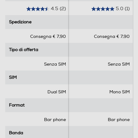
Tecnologia NFC
4.5
(2)
5.0
(1)
4
5
.
.
Spedizione
Spedizione
5
0
Lettore MP3
s
s
Consegna € 7,90
Consegna € 7,90
u
u
5
5
Tipo di offerta
Tipo di offerta
s
s
Registrazione vocale
t
t
e
e
Senza SIM
Senza SIM
l
l
l
l
SIM
SIM
Comandi vocali
e
e
.
.
Dual SIM
Mono SIM
2
1
r
r
Format
Format
Viva voce
e
e
c
c
Bar phone
Bar phone
e
e
n
n
Radio integrata
Banda
Banda
s
s