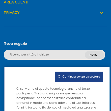
AREA CLIENTI
LED Flash
Clicca qui
PRIVACY
Megapixel fotocamera fron
Megapixel fotocamera fron
tale
tale
Trova negozio
INVIA
Capacità memoria interna
Capacità memoria interna
-GB
-GB
Seguici sui social
X   Continua senza accettare
0,128
0,128
Ci serviamo di queste tecnologie, anche di terze
Espansione memoria-GB
Espansione memoria-GB
parti, per offrirti una migliore esperienza di
navigazione, per personalizzare contenuti ed
Scarica la nostra app
annunci in modo che siano aderenti ai tuoi interessi,
32
32
fornirti funzionalità dei social media ed analizzare le