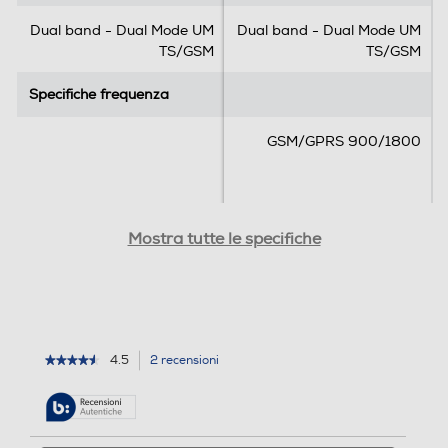
i
i
Dual band - Dual Mode UM
Dual band - Dual Mode UM
o
o
TS/GSM
TS/GSM
n
n
Vibrazione
i
e
Specifiche frequenza
Specifiche frequenza
GSM/GPRS 900/1800
Compatibilità 3D
Dimensioni display
Dimensioni display
Mostra tutte le specifiche
Standard
1,8
2,4
4G-LTE
Tipo di display
Tipo di display
4.5
2 recensioni
L'azione
★★★★★
★★★★★
TFT
TFT
WLAN
4.5
porterà
su
alla
Tecnologia schermo
Tecnologia schermo
5
pagina
stelle.
delle
Leggi
Cerca
Cerca