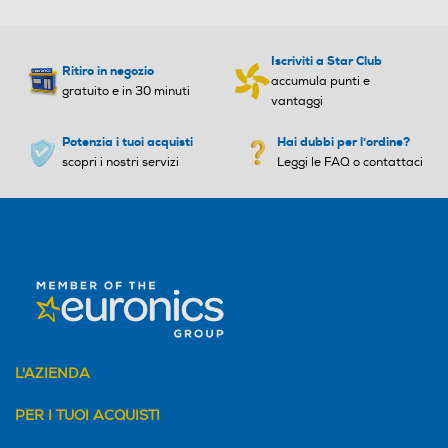
Presenza autofocus
Presenza autofocus
Dimensioni - Peso
Iscriviti a Star Club
Ritiro in negozio
accumula punti e
gratuito e in 30 minuti
Altezza-mm
vantaggi
115
Flash incorporato
Flash incorporato
Potenzia i tuoi acquisti
Hai dubbi per l'ordine?
scopri i nostri servizi
Leggi le FAQ o contattaci
Larghezza-mm
49,4
Fotocamera frontale
Fotocamera frontale
Profondità-mm
14,4
MegaPixel totali
MegaPixel totali
Peso-gr
2
L'AZIENDA
78
Altre specifiche fotocamer
Altre specifiche fotocamer
PER I TUOI ACQUISTI
a/e
a/e
Informazioni sulla sicurezza del prodotto