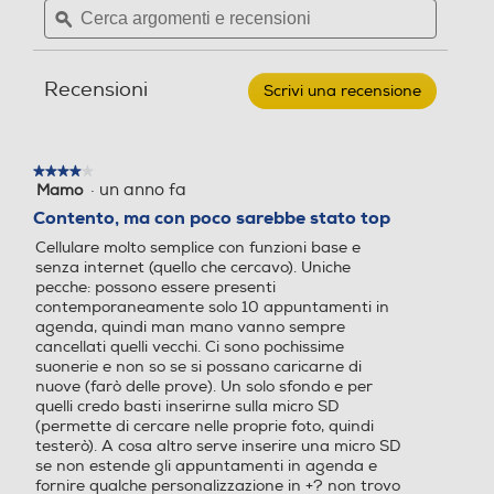
HSDPA
Tecnologia IPS
Tecnologia IPS
recensioni.
recensioni
argomenti
ϙ
argoment
per
e
e
NOKIA
Touchscreen
Touchscreen
-
recensioni
recensio
Cellulare
Recensioni
Scrivi una recensione
.
NOKIA
HSUPA
105
Questa
2024-
azione
BLACK
Risoluzione
Risoluzione
aprirà
★★★★★
★★★★★
una
·
un anno fa
Mamo
4
finestra
Chiamate
QVGA
Display 2.4” QVGA
su
Contento, ma con poco sarebbe stato top
modale.
5
Videochiamata
Cellulare molto semplice con funzioni base e
stelle.
Doppio display
Doppio display
senza internet (quello che cercavo). Uniche
pecche: possono essere presenti
contemporaneamente solo 10 appuntamenti in
agenda, quindi man mano vanno sempre
cancellati quelli vecchi. Ci sono pochissime
Tipologia secondo display
Tipologia secondo display
Suonerie - Rubrica
suonerie e non so se si possano caricarne di
nuove (farò delle prove). Un solo sfondo e per
Suonerie personalizzabili
quelli credo basti inserirne sulla micro SD
(permette di cercare nelle proprie foto, quindi
testerò). A cosa altro serve inserire una micro SD
se non estende gli appuntamenti in agenda e
fornire qualche personalizzazione in +? non trovo
Suonerie polifoniche