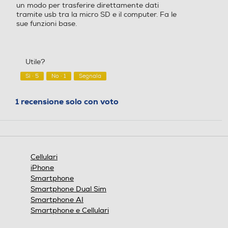
Sistema operativo
Sistema operativo
un modo per trasferire direttamente dati
tramite usb tra la micro SD e il computer. Fa le
sue funzioni base.
Proprietario
Proprietario
Navigazione
Core processore
Core processore
Utile?
GPS
Single
Single
Sì ·
5
No ·
1
Segnala
Velocità del processore in
Velocità del processore in
1 recensione solo con voto
GHz
GHz
Alimentazione
1
0,36
Tipo di batteria
Versione sistema operativ
Versione sistema operativ
Cellulari
1000 mAh
o
o
iPhone
Smartphone
S30+
Tastiera
Smartphone Dual Sim
Smartphone AI
Tastiera touchscreen
Fotocamera digitale
Fotocamera digitale
Smartphone e Cellulari