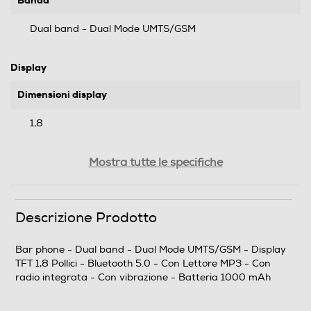
Banda
Dual band - Dual Mode UMTS/GSM
Display
Dimensioni display
1,8
Tipo di display
Mostra tutte le specifiche
TFT
Tecnologia schermo
Descrizione Prodotto
Tecnologia IPS
Bar phone - Dual band - Dual Mode UMTS/GSM - Display
TFT 1,8 Pollici - Bluetooth 5.0 - Con Lettore MP3 - Con
Touchscreen
radio integrata - Con vibrazione - Batteria 1000 mAh