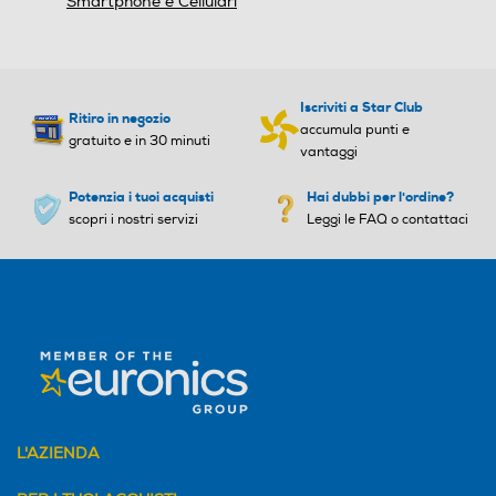
Smartphone e Cellulari
Fotocamera digitale
Fotocamera digitale
Alimentazione
Iscriviti a Star Club
MegaPixel totali
MegaPixel totali
Ritiro in negozio
accumula punti e
gratuito e in 30 minuti
Tipo di batteria
vantaggi
0,3
1150 mAh
Potenzia i tuoi acquisti
Hai dubbi per l'ordine?
Presenza autofocus
Presenza autofocus
scopri i nostri servizi
Leggi le FAQ o contattaci
Tastiera
Tastiera touchscreen
Flash incorporato
Flash incorporato
Dimensioni - Peso
Fotocamera frontale
Fotocamera frontale
Altezza-mm
L'AZIENDA
135,5