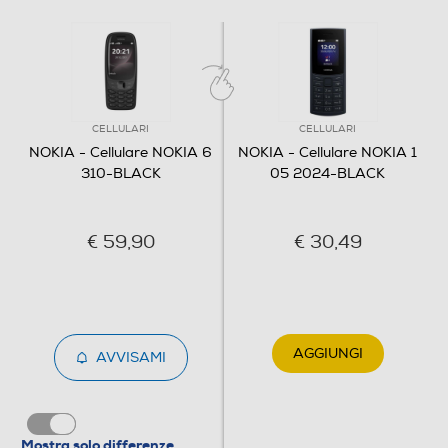
Flash incorporato
Fotocamera frontale
CELLULARI
CELLULARI
NOKIA - Cellulare NOKIA 6
NOKIA - Cellulare NOKIA 1
310-BLACK
05 2024-BLACK
Memoria
€ 59,90
€ 30,49
Capacità memoria interna-GB
0,128
Espansione memoria-GB
AGGIUNGI
AVVISAMI
32
Connessioni
Mostra solo differenze