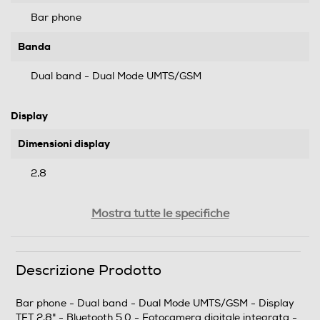
Bar phone
Banda
Dual band - Dual Mode UMTS/GSM
Display
Dimensioni display
2,8
Tipo di display
Mostra tutte le specifiche
TFT
Tecnologia schermo
Descrizione Prodotto
Tecnologia IPS
Bar phone - Dual band - Dual Mode UMTS/GSM - Display
TFT 2,8" - Bluetooth 5.0 - Fotocamera digitale integrata -
Touchscreen