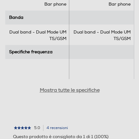
Bar phone
Bar phone
e
e
n
n
Registrazione vocale
Banda
Banda
s
s
i
i
Dual band - Dual Mode UM
Dual band - Dual Mode UM
o
o
TS/GSM
TS/GSM
n
n
Comandi vocali
i
i
Specifiche frequenza
Specifiche frequenza
Viva voce
Dimensioni display
Dimensioni display
Mostra tutte le specifiche
Radio integrata
2,8
1,8
Tipo di display
Tipo di display
Vibrazione
5.0
4 recensioni
L'azione
★★★★★
★★★★★
TFT
TFT
5
porterà
Questo prodotto è consigliato da 1 di 1 (100%)
su