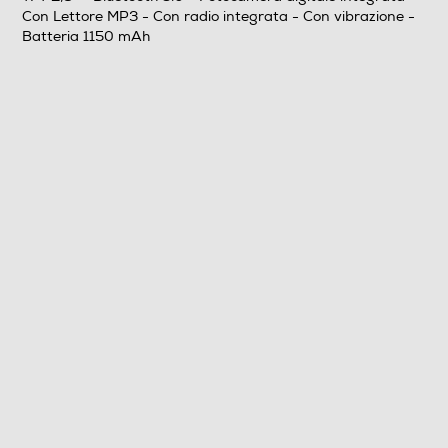
Con Lettore MP3 - Con radio integrata - Con vibrazione -
Batteria 1150 mAh
Risoluzione
QVGA
Doppio display
Sistema Operativo - Processore
Sistema operativo
Proprietario
Versione sistema operativo
Series 30+