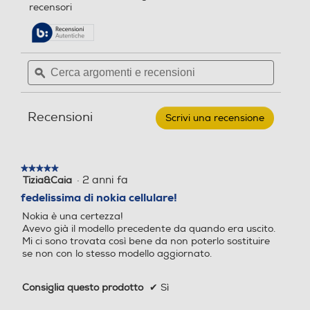
alla
Compatibilità 3D
Tecnologia schermo
recensori
Tecnologia schermo
5
pagina
stelle.
delle
Leggi
Tecnologia IPS
Tecnologia IPS
recensioni.
recensioni
per
Cerca
Cerca
NOKIA
Touchscreen
Touchscreen
argomenti
ϙ
argoment
-
Standard
Cellulare
e
e
NOKIA
recensioni
recensio
4G-LTE
6310-
Recensioni
BLACK
Scrivi una recensione
.
Questa
Risoluzione
Risoluzione
azione
aprirà
WLAN
QVGA
QVGA
★★★★★
★★★★★
una
·
2 anni fa
Tizia&Caia
5
finestra
su
Doppio display
Doppio display
fedelissima di nokia cellulare!
modale.
5
Nokia è una certezza!
HSDPA
stelle.
Avevo già il modello precedente da quando era uscito.
Mi ci sono trovata così bene da non poterlo sostituire
se non con lo stesso modello aggiornato.
Tipologia secondo display
Tipologia secondo display
HSUPA
Consiglia questo prodotto
✔
Sì