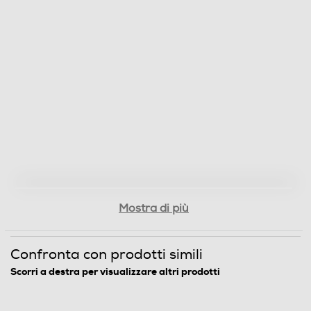
Core processore
Single
Velocità del processore in GHz
1
Fotocamera
Fotocamera digitale
Mostra di più
MegaPixel totali
0,3
Confronta con prodotti simili
Scorri a destra per visualizzare altri prodotti
Presenza autofocus