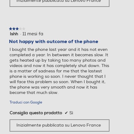
Inizialmente pubblicata su Lenovo France
Descrizione processore
Descrizione processore
5G-LTE
ARM Cortex-A78+Cortex-
MediaTek Dimensity 7300
A55
★★★★★
★★★★★
·
11 mesi fa
Ishh
3
UMTS
su
Not happy with outcome of the phone
Fotocamera digitale
Fotocamera digitale
5
I bought the phone last year and it has not even
stelle.
ACCENDI LE TUE PASSIONI
completed a year. In between it becomes slow. It
gets heated up by taking too many photos and
WLAN
videos and now it has completely shut down. This
MegaPixel totali
MegaPixel totali
Non smettere mai di creare contenuti, ottenendo
is a matter of sadness for me that the lastest
(10),
energia per tutto il giorno in soli 11 minuti di ricarica
phone is working so soon. I never thought that I
Wi-Fi
(11)
(12)
- o anche ricarica wireless fino a 15W
.
will face this problem so soon. When I bought it,
50
50
the phone was very smooth and now it has
become that much slow.
Chiamate
Altre specifiche fotocamer
Altre specifiche fotocamer
a/e
a/e
Traduci con Google
Videochiamata
Consiglia questo prodotto
✔
Sì
Sì
50MP OIS + 8MP ultrawide,
macro + flicker sensor
Inizialmente pubblicata su Lenovo France
Navigazione