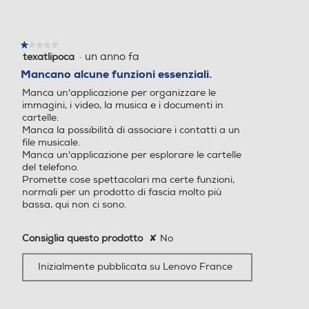
Presenza autofocus
Presenza autofocus
GPS
★★★★★
★★★★★
·
un anno fa
texatlipoca
CONSERVA OGNI COSA
1
Flash incorporato
Flash incorporato
su
Mancano alcune funzioni essenziali.
5
A-GPS
Non preoccuparti dello spazio di archiviazione. Con un
Manca un'applicazione per organizzare le
stelle.
(8)
massimo di 256 GB
, avrai un sacco di spazio per
immagini, i video, la musica e i documenti in
spettacoli, canzoni, app e anni di foto e video preferiti.
A-GPS
cartelle.
Inoltre, riceverai cinque aggiornamenti del sistema
Fotocamera frontale
Fotocamera frontale
Manca la possibilità di associare i contatti a un
operativo Android e aggiornamenti di sicurezza fino al
file musicale.
(9)
Alimentazione
2029. Il tutto con 8 GB di RAM e RAM Boost.
Manca un'applicazione per esplorare le cartelle
del telefono.
Ricarica Wireless
Promette cose spettacolari ma certe funzioni,
Megapixel fotocamera fron
Megapixel fotocamera fron
normali per un prodotto di fascia molto più
tale
tale
bassa, qui non ci sono.
Tipo di batteria
32
32
Consiglia questo prodotto
✘
No
Non specificato
Capacità di memoria-GB
Capacità di memoria-GB
Inizialmente pubblicata su Lenovo France
512
512
Tastiera