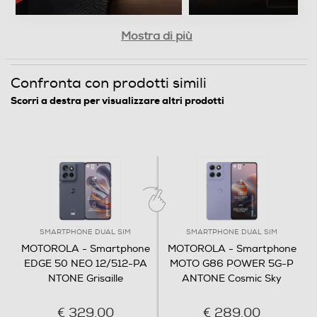
con il suo design minimale e ultrasottile e la resistente
(1),(2)
protezione IP68
è espressione di raffinatezza.
ARM Cortex-A78+Cortex-A55
Esprimi il tuo stile a colori in materiale premium vegano
Mostra di più
dal tocco naturale in tonalità speciali firmate Pantone.
Fotocamera
Confronta con prodotti simili
Fotocamera digitale
Scorri a destra per visualizzare altri prodotti
MegaPixel totali
50
Altre specifiche fotocamera/e
Sì
SMARTPHONE DUAL SIM
SMARTPHONE DUAL SIM
MOTOROLA - Smartphone
MOTOROLA - Smartphone
Presenza autofocus
EDGE 50 NEO 12/512-PA
MOTO G86 POWER 5G-P
NTONE Grisaille
ANTONE Cosmic Sky
€ 329,00
€ 289,00