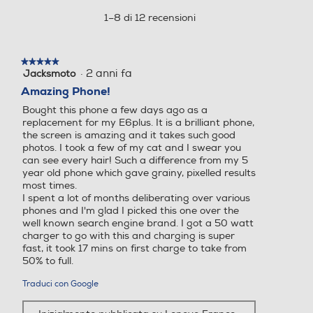
azione
Grisaille
aprirà
1–8 di 12 recensioni
Viva voce
Penta Band
Penta Band
una
finestra
Sistema operativo
Sistema operativo
UNA QUALITÀ
modale.
★★★★★
★★★★★
DELL'IMMAGINE SENZA
·
2 anni fa
Jacksmoto
5
Radio integrata
Android
Android
su
Amazing Phone!
PRECEDENTI
5
Bought this phone a few days ago as a
stelle.
Versione sistema operativ
Versione sistema operativ
Migliora la tua visione con un display pOLED compatto da
replacement for my E6plus. It is a brilliant phone,
o
o
6,36”, che offre una risoluzione Super HD per dettagli più
Vibrazione
the screen is amazing and it takes such good
(4),(5)
photos. I took a few of my cat and I swear you
nitidi e una luminosità migliorata fino a 3000 nit.
can see every hair! Such a difference from my 5
Goditi l'HDR10+ per colori fedeli e il suono
Android 14
Android 15
year old phone which gave grainy, pixelled results
(6),(7)
multidimensionale di Dolby Atmos.
most times.
Core processore
Core processore
Altre funzioni
I spent a lot of months deliberating over various
phones and I'm glad I picked this one over the
Y
well known search engine brand. I got a 50 watt
Octa Core
Octa Core
charger to go with this and charging is super
fast, it took 17 mins on first charge to take from
Velocità del processore in
Velocità del processore in
Standard
50% to full.
GHz
GHz
Traduci con Google
4G-LTE
2,5
2,4