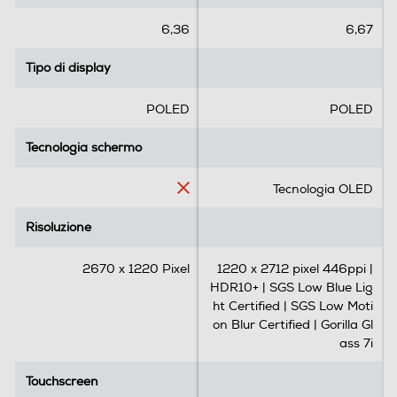
t
t
Tipo di RAM
e
e
6,36
6,67
l
l
DDR4
l
l
Tipo di display
Tipo di display
e
e
ULTRAGRANDANGOLARE & TELEFOTO
.
.
Messaggistica
POLED
POLED
A QUALSIASI DISTANZA.
1
4
Email Client
CATTURA I DETTAGLI.
2
r
Tecnologia schermo
Tecnologia schermo
r
e
Cattura fino a 30 volte la distanza con il teleobiettivo da
e
c
Tecnologia OLED
10MP. Espandi la visuale con Ultragrandangolare e
c
e
Macro Vision.
e
n
Connessioni
Risoluzione
Risoluzione
n
s
s
i
Bluetooth
2670 x 1220 Pixel
1220 x 2712 pixel 446ppi |
i
o
HDR10+ | SGS Low Blue Lig
o
n
Bluetooth 5.3
ht Certified | SGS Low Moti
n
i
on Blur Certified | Gorilla Gl
i
Tecnologia NFC
ass 7i
Touchscreen
Touchscreen