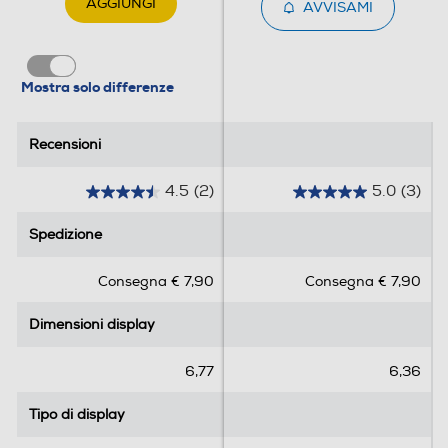
AGGIUNGI
AVVISAMI
Vibrazione
Mostra solo differenze
Recensioni
Recensioni
Standard
4.5
(2)
5.0
(3)
4G-LTE
4
5
.
.
Spedizione
Spedizione
5
0
s
s
Consegna € 7,90
Consegna € 7,90
5G-LTE
u
u
5
5
Dimensioni display
Dimensioni display
s
s
t
t
WLAN
e
e
6,77
6,36
l
l
Wi-Fi
l
l
Tipo di display
Tipo di display
e
e