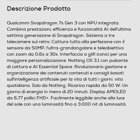
Descrizione Prodotto
50
Altre specifiche fotocamera/e
Qualcomm Snapdragon 7s Gen 3 con NPU integrata.
Combina prestazioni, efficienza e funzionalità AI dell'ultima
50 Megapixel Main Camera 50 Megapixel Telephoto 8
settima generazione di Snapdragon. Sistema a tre
telecamere sul retro. Cattura tutto alla perfezione con il
Megapixel, 120° Ultrawide angle lens
sensore da 50MP, l'ultra-grandangolare e teleobiettivo
con zoom da 0,6x a 30x. Interfaccia a glifi iconici per una
Zoom fotocamera
maggiore personalizzazione. Nothing OS 3.1 con pulsante
di cattura e AI Essential Space. Rivoluzionario gestione e
2x optical Zoom 4x In-Sensor Zoom 30x Ultra Zoom
organizzazione dei contenuti contenuti e consigli basati
sull'intelligenza artificiale per la vita di tutti i giorni. vita
Presenza autofocus
quotidiana. Solo da Nothing. Ricarica rapida da 50 W: Un
giorno di energia in meno di 20 minuti. Display AMOLED
da 6,77 pollici FHD+. Facilmente leggibile anche alla luce
del sole con una luminosità fino a 3.000 nit di luminosità.
Flash incorporato
Fotocamera frontale