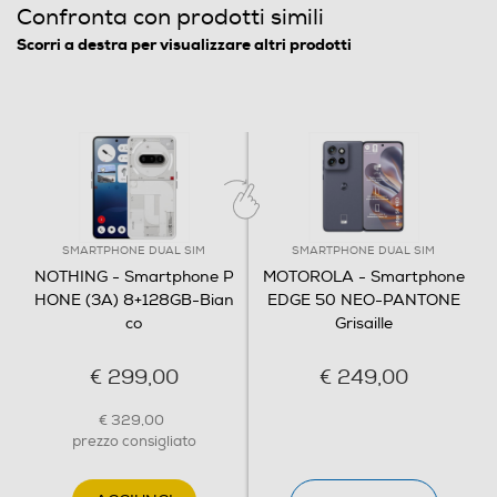
Bluetooth 5.4
Confronta con prodotti simili
Scorri a destra per visualizzare altri prodotti
Tecnologia NFC
Porta USB
Tipo USB
SMARTPHONE DUAL SIM
SMARTPHONE DUAL SIM
NOTHING - Smartphone P
MOTOROLA - Smartphone
USB Type-C
HONE (3A) 8+128GB-Bian
EDGE 50 NEO-PANTONE
co
Grisaille
Funzioni
€ 299,00
€ 249,00
Comandi vocali
€ 329,00
prezzo consigliato
Viva voce