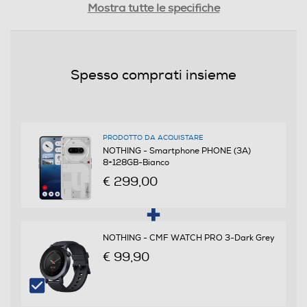
Mostra tutte le specifiche
Nano
Format
Spesso comprati insieme
Bar phone
Banda
Quadri Band - Dual Mode UMTS/GSM
PRODOTTO DA ACQUISTARE
NOTHING - Smartphone PHONE (3A)
8+128GB-Bianco
Sistema Operativo - Processore
€ 299,00
Sistema operativo
Android
NOTHING - CMF WATCH PRO 3-Dark Grey
€ 99,90
Versione sistema operativo
Android 15 con NOTHING OS 3.1