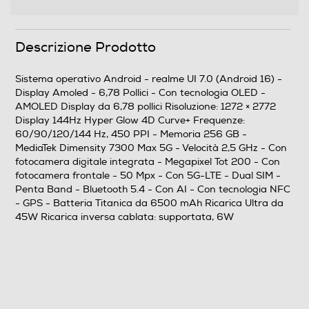
Fotocamera
Fotocamera digitale
Descrizione Prodotto
Sistema operativo Android - realme UI 7.0 (Android 16) -
MegaPixel totali
Display Amoled - 6,78 Pollici - Con tecnologia OLED -
AMOLED Display da 6,78 pollici Risoluzione: 1272 × 2772
200
Display 144Hz Hyper Glow 4D Curve+ Frequenze:
60/90/120/144 Hz, 450 PPI - Memoria 256 GB -
Altre specifiche fotocamera/e
MediaTek Dimensity 7300 Max 5G - Velocità 2,5 GHz - Con
fotocamera digitale integrata - Megapixel Tot 200 - Con
Fotocamera posteriore: 200MP + 8MP Fotocamera
fotocamera frontale - 50 Mpx - Con 5G-LTE - Dual SIM -
Principale: 200MP OIS f/1.8 Ultra-Grandangolare: 8MP
Penta Band - Bluetooth 5.4 - Con AI - Con tecnologia NFC
f/2.0
- GPS - Batteria Titanica da 6500 mAh Ricarica Ultra da
45W Ricarica inversa cablata: supportata, 6W
Zoom fotocamera
30X
Presenza autofocus