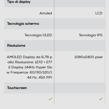
l
l
Tipo di display
Tipo di display
e
e
.
.
Amoled
LCD
1
WLAN
r
Tecnologia schermo
Tecnologia schermo
e
Wi-Fi
c
Tecnologia OLED
Tecnologia IPS
e
Chiamate
n
Risoluzione
Risoluzione
s
Videochiamata
i
AMOLED Display da 6,78 p
1080x2400 pixel
o
ollici Risoluzione: 1272 × 277
n
2 Display 144Hz Hyper Glo
e
w Frequenze: 60/90/120/1
Navigazione
44 Hz, 450 PPI
GPS
Touchscreen
Touchscreen
Alimentazione