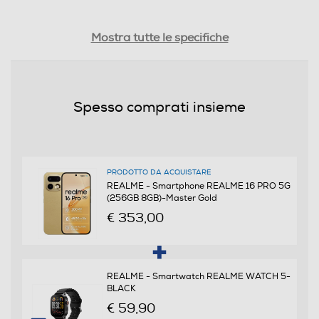
Tipologia
Mostra tutte le specifiche
SIM
Dual SIM
Spesso comprati insieme
Formato Slot SIM
Nano
PRODOTTO DA ACQUISTARE
Format
REALME - Smartphone REALME 16 PRO 5G
(256GB 8GB)-Master Gold
Bar phone
€ 353,00
Banda
Penta Band
REALME - Smartwatch REALME WATCH 5-
BLACK
€ 59,90
Sistema Operativo - Processore