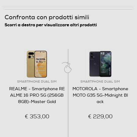
Bluetooth
Confronta con prodotti simili
Bluetooth 5.4
Scorri a destra per visualizzare altri prodotti
Tecnologia NFC
Porta USB
SMARTPHONE DUAL SIM
SMARTPHONE DUAL SIM
Tipo USB
REALME - Smartphone RE
MOTOROLA - Smartphone
ALME 16 PRO 5G (256GB
MOTO G35 5G-Midnight Bl
USB Type-C
8GB)-Master Gold
ack
€ 353,00
€ 229,00
Funzioni
Presenza AI