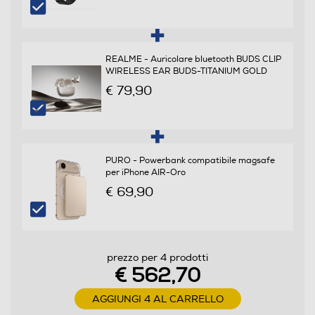
Sistema operativo
Android
REALME - Auricolare bluetooth BUDS CLIP
WIRELESS EAR BUDS-TITANIUM GOLD
Versione sistema operativo
€ 79,90
realme UI 7.0 (Android 16)
Core processore
PURO - Powerbank compatibile magsafe
Octa Core
per iPhone AIR-Oro
Velocità del processore in GHz
€ 69,90
2,5
Descrizione processore
prezzo per 4 prodotti
€ 562,70
MediaTek Dimensity 7300 Max 5G
AGGIUNGI 4 AL CARRELLO