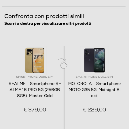
Bluetooth
Confronta con prodotti simili
Bluetooth 5.4
Scorri a destra per visualizzare altri prodotti
Tecnologia NFC
Porta USB
SMARTPHONE DUAL SIM
SMARTPHONE DUAL SIM
Tipo USB
REALME - Smartphone RE
MOTOROLA - Smartphone
ALME 16 PRO 5G (256GB
MOTO G35 5G-Midnight Bl
USB Type-C
8GB)-Master Gold
ack
€ 379,00
€ 229,00
Funzioni
Presenza AI