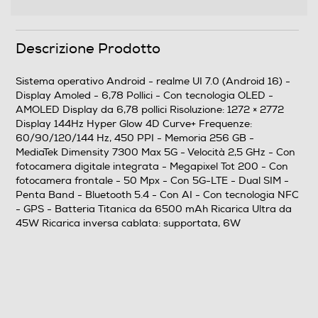
Fotocamera
Fotocamera digitale
Descrizione Prodotto
Sistema operativo Android - realme UI 7.0 (Android 16) -
MegaPixel totali
Display Amoled - 6,78 Pollici - Con tecnologia OLED -
AMOLED Display da 6,78 pollici Risoluzione: 1272 × 2772
200
Display 144Hz Hyper Glow 4D Curve+ Frequenze:
60/90/120/144 Hz, 450 PPI - Memoria 256 GB -
Altre specifiche fotocamera/e
MediaTek Dimensity 7300 Max 5G - Velocità 2,5 GHz - Con
fotocamera digitale integrata - Megapixel Tot 200 - Con
Fotocamera posteriore: 200MP + 8MP Fotocamera
fotocamera frontale - 50 Mpx - Con 5G-LTE - Dual SIM -
Principale: 200MP OIS f/1.8 Ultra-Grandangolare: 8MP
Penta Band - Bluetooth 5.4 - Con AI - Con tecnologia NFC
f/2.0
- GPS - Batteria Titanica da 6500 mAh Ricarica Ultra da
45W Ricarica inversa cablata: supportata, 6W
Zoom fotocamera
30X
Presenza autofocus