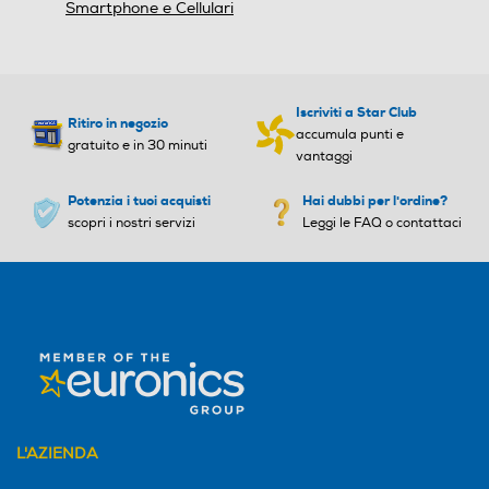
Smartphone e Cellulari
Protocollo di ricarica USB PD (Power Delivery)
Sistema operativo
Sistema operativo
Android
Android
Iscriviti a Star Club
Ritiro in negozio
Versione sistema operativ
Versione sistema operativ
Tastiera
accumula punti e
gratuito e in 30 minuti
o
o
vantaggi
Tastiera touchscreen
realme UI 7.0 (Android 16)
Potenzia i tuoi acquisti
Hai dubbi per l'ordine?
14 stock
scopri i nostri servizi
Leggi le FAQ o contattaci
Core processore
Core processore
Prestazioni
Octa Core
Octa Core
Nuova Classe efficienza energetica
Velocità del processore in
Velocità del processore in
A
GHz
GHz
Durata della batteria per ciclo (ore:min)
2,5
2,2
L'AZIENDA
70,44
Descrizione processore
Descrizione processore