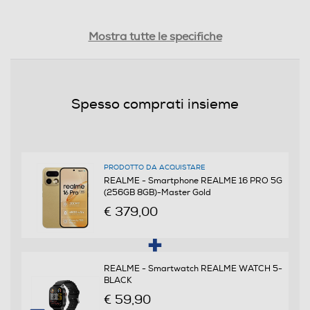
Tipologia
Mostra tutte le specifiche
SIM
Dual SIM
Spesso comprati insieme
Formato Slot SIM
Nano
PRODOTTO DA ACQUISTARE
Format
REALME - Smartphone REALME 16 PRO 5G
(256GB 8GB)-Master Gold
Bar phone
€ 379,00
Banda
Penta Band
REALME - Smartwatch REALME WATCH 5-
BLACK
€ 59,90
Sistema Operativo - Processore