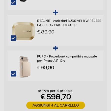
Sistema operativo
Android
REALME - Auricolari BUDS AIR 8 WIRELESS
EAR BUDS-MASTER GOLD
Versione sistema operativo
€ 89,90
realme UI 7.0 (Android 16)
Core processore
PURO - Powerbank compatibile magsafe
Octa Core
per iPhone AIR-Oro
Velocità del processore in GHz
€ 69,90
2,5
Descrizione processore
prezzo per 4 prodotti
€ 598,70
MediaTek Dimensity 7300 Max 5G
AGGIUNGI 4 AL CARRELLO