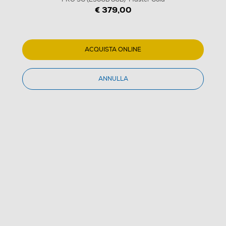
€ 379,00
ACQUISTA ONLINE
ANNULLA
1
/
9
REALME - Smartphone REALME 16 PRO 5G (256GB
8GB)-Master Gold
(0)
Dettagli Prodotto
Confronta