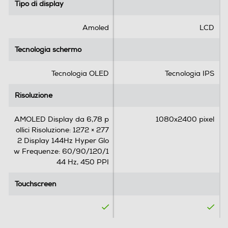
l
l
Tipo di display
Tipo di display
e
e
.
.
Amoled
LCD
1
WLAN
r
Tecnologia schermo
Tecnologia schermo
e
Wi-Fi
c
Tecnologia OLED
Tecnologia IPS
e
Chiamate
n
Risoluzione
Risoluzione
s
Videochiamata
i
AMOLED Display da 6,78 p
1080x2400 pixel
o
ollici Risoluzione: 1272 × 277
n
2 Display 144Hz Hyper Glo
e
w Frequenze: 60/90/120/1
Navigazione
44 Hz, 450 PPI
GPS
Touchscreen
Touchscreen
Alimentazione