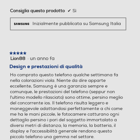
Dex Samsung Wallet, Sams
ung Find,Samsung Cloud, G
Consiglia questo prodotto
✔
Sì
alaxy Store, Samsung Glob
al Goals, Samsung O, Sams
Continua a pizzicare. Passa da 1x a
Inizialmente pubblicata su Samsung Italia
ung Kids, Samsung Health,
2x, o anche a 3x. L’AI mantiene l’alta
Samsung Members, Samsu
qualità delle immagini: chiare,
ng Notes, Samsung TV, Sm
luminose e super nitide, senza
art Switch, Internet, Modali
★★★★★
★★★★★
perdere molti dettagli.
tà e routine SmarThings Bix
·
un anno fa
Lion88
5
by Voice, Bixby Vision Galax
su
Design e prestazioni di qualità
y Wearable Game Hub, Ga
5
Fai spazio
Ho comprato questo telefono qualche settimana fa
me Booster Controllo multi
stelle.
nella colorazioni viola. Niente da dire apparte
plo, Condivisione fotocamer
eccellente, Samsung è una garanzia sempre e
a, Chiamata e testo su altri
comunque, le prestazioni del telefono (seppur non
dispositivi, Registrazione sc
al mitico AI
l'ultimo modello rilasciato) sono ottime, persino meglio
hermo e schermate, Comm
del concorrente ios. Il telefono risulta leggero e
utazione automatica Buds
maneggevole adattandosi perfettamente a chi come
me ha le mani piccole, le fotocamere catturano ogni
Play Store, Google TV, Gmai
dettaglio persino i pori del soggetto immortalato a
l, Google Search, YouTube, Y
Zoom
diversi metri di distanza; la memoria, la batteria, il
T Music, Drive, Fot
display e l'accessibilità generale rendono questo
piccolo telefono una gemma nel settore.