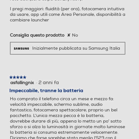
Anche al
Larghezza-mm
Espansione memoria-GB
Espansione memoria-GB
I pregi maggiori: fluidità (per ora), fotocamera intuitiva
da usare, app utili come Area Personale, disponibilità a
70,6
cambiare launcher
buio.
Profondità-mm
Consiglia questo prodotto
✘
No
Tipo di memoria
Tipo di memoria
7,6
Inizialmente pubblicata su Samsung Italia
Peso-gr
Bluetooth
Bluetooth
Scatta foto chiare, luminose e
167
colorate anche al buio con AI ISP. I
★★★★★
★★★★★
Bluetooth 5.3
Bluetooth 5.0
·
2 anni fa
ritratti che hai sempre sognato sono
asfallingnix
5
Informazioni sulla sicurezza del prodotto
su
Impeccabile, tranne la batteria
finalmente realtà. Ingrandisci di 2 o
Tecnologia NFC
Tecnologia NFC
5
anche 3 volte: non importa quanto.
Ho comprato il telefono circa un mese e mezzo fa:
Clicca qui
stelle.
velocità impeccabile, schermo sublime, audio
Da ogni distanza lo scatto può
fantastico, fotocamera spettacolare; proprio un bel
essere chiaro come di giorno, anche
pacchetto. L'unica mezza pecca è la batteria,
Porta USB
Porta USB
dovrebbe durare di più, appena lo metto un po' sotto
se tecnicamente è ancora notte.
sforzo o si alza la luminosità in giornate molto luminose
la batteria si consuma estremamente velocemente.
Diciamo che forse sarebbe stato meglio l'S23 con il