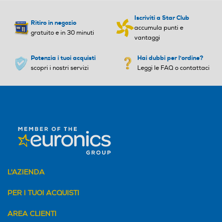
Immagini
Videochiamata
Videochiamata
Iscriviti a Star Club
Ritiro in negozio
accumula punti e
gratuito e in 30 minuti
vantaggi
migliorate
GPS
GPS
Potenzia i tuoi acquisti
Hai dubbi per l'ordine?
scopri i nostri servizi
Leggi le FAQ o contattaci
dall’AI,
Ricarica Wireless
Ricarica Wireless
prima
Tipo di batteria
Tipo di batteria
ancora di
4000 mAh Ricarica Ultra-
5000 mAh ricarica da 18W
Rapida - 25 W
L'AZIENDA
PER I TUOI ACQUISTI
scattare
Alimentatore incluso
Alimentatore incluso
AREA CLIENTI