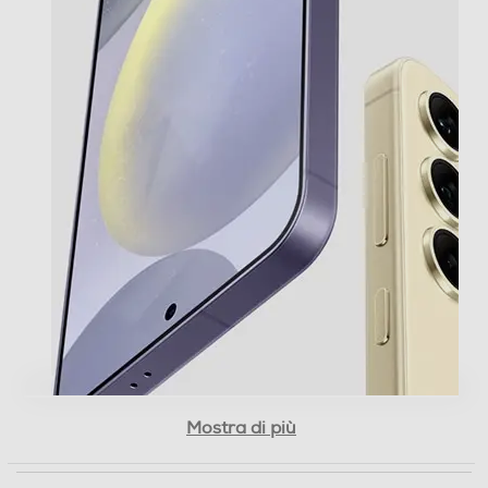
14
Core processore
10 Core
Velocità del processore in GHz
3,2
Descrizione processore
Processore Deca Core Exynos 2400 (One Core 3.2GHz
+ Dual Core 2.9GHz + Triple Core 2.6GHz + Quad Core
1.95GHz)
Fotocamera
Mostra di più
Fotocamera digitale