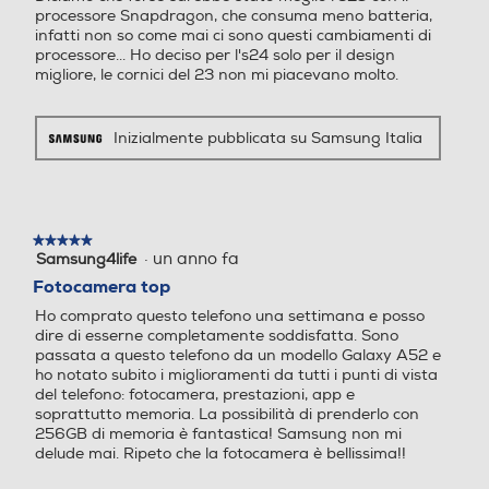
processore Snapdragon, che consuma meno batteria,
Tipo USB
Tipo USB
infatti non so come mai ci sono questi cambiamenti di
processore... Ho deciso per l's24 solo per il design
migliore, le cornici del 23 non mi piacevano molto.
USB Type-C
USB Type-C
Presenza AI
Presenza AI
Inizialmente pubblicata su Samsung Italia
Con AI
Senza AI
Comandi vocali
Comandi vocali
★★★★★
★★★★★
·
un anno fa
Samsung4life
5
su
Fotocamera top
5
Ho comprato questo telefono una settimana e posso
stelle.
Viva voce
Viva voce
dire di esserne completamente soddisfatta. Sono
passata a questo telefono da un modello Galaxy A52 e
ho notato subito i miglioramenti da tutti i punti di vista
del telefono: fotocamera, prestazioni, app e
soprattutto memoria. La possibilità di prenderlo con
Vibrazione
Vibrazione
256GB di memoria è fantastica! Samsung non mi
delude mai. Ripeto che la fotocamera è bellissima!!