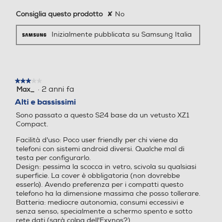
Durata della batteria in cicli
Fotocamera frontale
Fotocamera frontale
Consiglia questo prodotto
✘
No
2000
Inizialmente pubblicata su Samsung Italia
Classe di riparabilità
Megapixel fotocamera fron
Megapixel fotocamera fron
tale
tale
Classe di riparabilità C
12
16
★★★★★
★★★★★
Classe di affidabilità in caso di caduta libera (1 metro)
·
2 anni fa
Max_
3
su
Alti e bassissimi
Capacità di memoria-GB
Capacità di memoria-GB
Classe affidabilità caduta libera A
5
Sono passato a questo S24 base da un vetusto XZ1
stelle.
Indice di protezione - IP
Compact.
256
256
Facilità d'uso: Poco user friendly per chi viene da
68
Capacità RAM - MB
Capacità RAM - MB
telefoni con sistemi android diversi. Qualche mal di
Scatta da
testa per configurarlo.
Design: pessima la scocca in vetro, scivola su qualsiasi
8000
4000
Dimensioni - Peso
superficie. La cover è obbligatoria (non dovrebbe
esserlo). Avendo preferenza per i compatti questo
Altezza-mm
lontano.
Tipo di RAM
Tipo di RAM
telefono ha la dimensione massima che posso tollerare.
Batteria: mediocre autonomia, consumi eccessivi e
senza senso, specialmente a schermo spento e sotto
147
rete dati (sarà colpa dell'Exynos?).