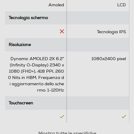
.
.
Amoled
LCD
8
1
12
5
r
Tecnologia schermo
Tecnologia schermo
5
e
Memoria
r
c
Tecnologia IPS
e
e
Capacità di memoria-GB
c
n
Risoluzione
Risoluzione
e
s
256
n
i
Dynamic AMOLED 2X 6.2”
1080x2400 pixel
s
o
Capacità RAM - MB
(Infinity O-Display) 2340 x
i
n
1080 (FHD+), 418 PPI, 260
o
e
8000
0 Nits in HBM, Frequenza d
n
i aggiornamento dello sche
i
rmo: 1-120Hz
Connessioni
Più grandi
Touchscreen
Touchscreen
Bluetooth
Bluetooth 5.3
e più veloci
Tecnologia NFC
SIM
SIM
Mostra tutte le specifiche