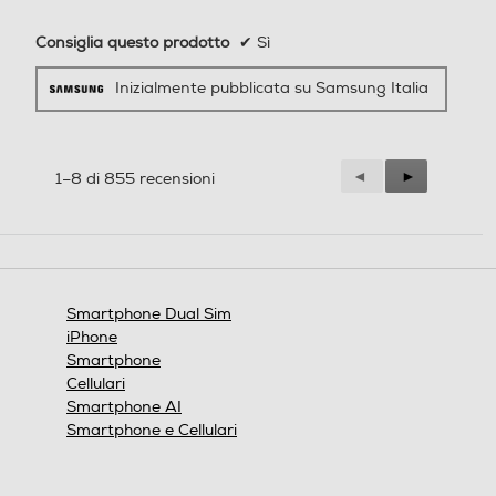
Lettore impronte digitali
Lettore impronte digitali
Consiglia questo prodotto
✔
Sì
Scatta foto straordinarie con
Inizialmente pubblicata su Samsung Italia
dettagli definiti, a più livelli di zoom
Radio integrata
Radio integrata
rispetto a prima. Ingrandisci l’azione
e cogli ogni dettaglio grazie alla
Precedente
◄
Successiva
►
1–8 di 855 recensioni
nuova soluzione AI Zoom.
Reviews
Reviews
4G-LTE
4G-LTE
Anteprime
5G-LTE
5G-LTE
Smartphone Dual Sim
Super
iPhone
Smartphone
Cellulari
WLAN
WLAN
Smartphone AI
HDR.
Smartphone e Cellulari
Wi-Fi
Wi-Fi