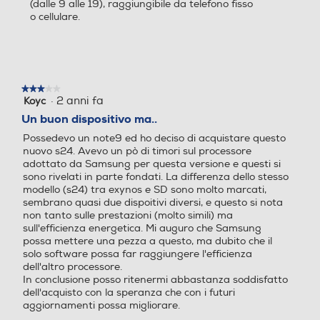
(dalle 9 alle 19), raggiungibile da telefono fisso
Tipo di batteria
40 (UHD 60 fps), 2160x38
Un concentrato di potenza in pixel
o cellulare.
40 (UHD 30 fps), 1080x19
che non ti deluderà. Mai. Scatta foto
20 (FHD 60 fps), 1080x19
4000 mAh Ricarica Ultra-Rapida - 25 W
ad alta risoluzione che resisteranno
20 (FHD 30 fps), 720x128
alla prova del tempo.
0 (HD 30 fps), 1440x1440 (
Tastiera
1:1), 1080x2336 (Full)
★★★★★
★★★★★
·
2 anni fa
Koyc
3
Tastiera touchscreen
su
Zoom fotocamera
Zoom fotocamera
Un buon dispositivo ma..
5
Possedevo un note9 ed ho deciso di acquistare questo
stelle.
Zoom ottico 3x Zoom digita
nuovo s24. Avevo un pò di timori sul processore
adottato da Samsung per questa versione e questi si
le fino a 30x
sono rivelati in parte fondati. La differenza dello stesso
Prestazioni
modello (s24) tra exynos e SD sono molto marcati,
Presenza autofocus
Presenza autofocus
sembrano quasi due dispoitivi diversi, e questo si nota
Nuova Classe efficienza energetica
non tanto sulle prestazioni (molto simili) ma
sull'efficienza energetica. Mi auguro che Samsung
A
possa mettere una pezza a questo, ma dubito che il
solo software possa far raggiungere l'efficienza
Flash incorporato
Flash incorporato
Durata della batteria per ciclo (ore:min)
dell'altro processore.
In conclusione posso ritenermi abbastanza soddisfatto
dell'acquisto con la speranza che con i futuri
41,26
aggiornamenti possa migliorare.