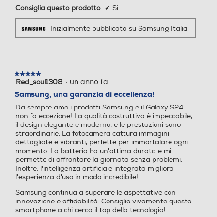
Consiglia questo prodotto
✔
Sì
Altre funzioni
Altre funzioni
Inizialmente pubblicata su Samsung Italia
Galaxy AI:Assistente Trascr
izione, Assistente Foto, Assi
stente Web, Assistente Not
e, Traduzione Live, Assisten
★★★★★
★★★★★
te Chat Riconoscimento da
·
un anno fa
Avvicinati,
Red_soul1308
5
ti biometrici (Impronte digit
su
Samsung, una garanzia di eccellenza!
ali, Riconoscimento del viso)
5
Da sempre amo i prodotti Samsung e il Galaxy S24
stelle.
Samsung Pass, Area Perso
non fa eccezione! La qualità costruttiva è impeccabile,
sempliceme
nale, Wi-Fi Protetto, Protez
il design elegante e moderno, e le prestazioni sono
ione dati avanzata, Condivi
straordinarie. La fotocamera cattura immagini
sione in privato Trova dispo
dettagliate e vibranti, perfette per immortalare ogni
sitivo personale (SmartThin
momento. La batteria ha un'ottima durata e mi
pizzicando
permette di affrontare la giornata senza problemi.
gs Find, Consenti rilevazion
Inoltre, l'intelligenza artificiale integrata migliora
e smartphone, Invia ultima
l'esperienza d'uso in modo incredibile!
posizione, Ricerca offline) K
nox 3.10 Quick Share / Con
Samsung continua a superare le aspettative con
lo schermo
innovazione e affidabilità. Consiglio vivamente questo
divisione in privato Music S
smartphone a chi cerca il top della tecnologia!
hare Smart View Samsung