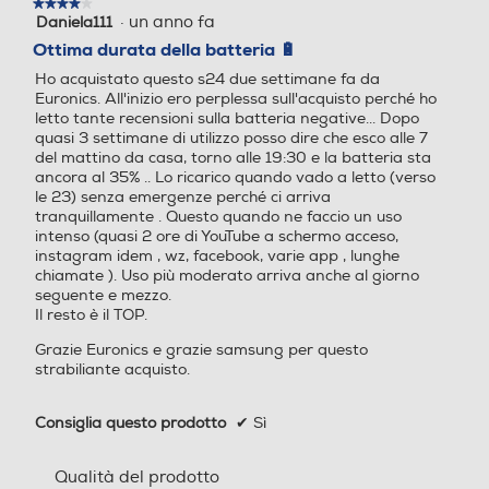
dettagli
★★★★★
★★★★★
Sistema operativo
Sistema operativo
·
un anno fa
Daniela111
4
su
Ottima durata della batteria 🔋
Android
Android
5
Ho acquistato questo s24 due settimane fa da
stelle.
con
Vibrazione
Euronics. All'inizio ero perplessa sull'acquisto perché ho
Versione sistema operativ
Versione sistema operativ
letto tante recensioni sulla batteria negative... Dopo
o
o
quasi 3 settimane di utilizzo posso dire che esco alle 7
del mattino da casa, torno alle 19:30 e la batteria sta
ProVisual
ancora al 35% .. Lo ricarico quando vado a letto (verso
Altre funzioni
14
14 stock
le 23) senza emergenze perché ci arriva
tranquillamente . Questo quando ne faccio un uso
Galaxy AI:Assistente Trascrizione, Assistente Foto,
Core processore
Core processore
intenso (quasi 2 ore di YouTube a schermo acceso,
Assistente Web, Assistente Note, Traduzione Live,
engine
instagram idem , wz, facebook, varie app , lunghe
Assistente Chat Riconoscimento dati biometrici
chiamate ). Uso più moderato arriva anche al giorno
10 Core
Octa Core
(Impronte digitali, Riconoscimento del viso) Samsung
seguente e mezzo.
Il resto è il TOP.
Pass, Area Personale, Wi-Fi Protetto, Protezione dati
Velocità del processore in
Velocità del processore in
avanzata, Condivisione in privato Trova dispositivo
Grazie Euronics e grazie samsung per questo
GHz
GHz
personale (SmartThings Find, Consenti rilevazione
strabiliante acquisto.
smartphone, Invia ultima posizione, Ricerca offline) Knox
3,2
2,2
3.10 Quick Share / Condivisione in privato Music Share
Consiglia questo prodotto
✔
Sì
Smart View Samsung Dex Samsung Wallet, Samsung
Descrizione processore
Descrizione processore
Find,Samsung Cloud, Galaxy Store, Samsung Global
Qualità del prodotto
Goals, Samsung O, Samsung Kids, Samsung Health,