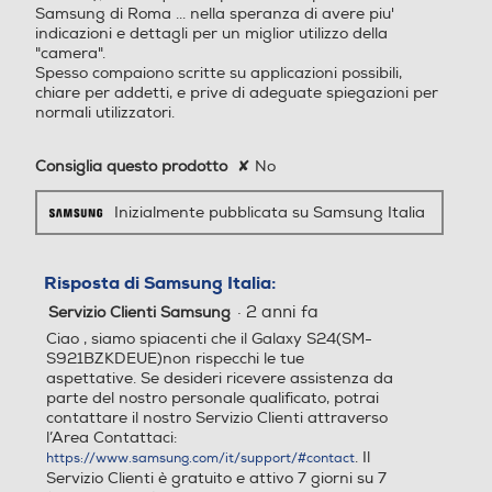
tra grandangolare 12MP, F
Wi-Fi
Samsung di Roma ... nella speranza di avere piu'
2.2 Teleobiettivo: 10MP, OIS,
indicazioni e dettagli per un miglior utilizzo della
F2.4, AF (fotocamera poste
"camera".
riore) Fotocamera 12MP, D
Spesso compaiono scritte su applicazioni possibili,
Chiamate
chiare per addetti, e prive di adeguate spiegazioni per
ual Pixel Camera, F2.2, AF (
normali utilizzatori.
Videochiamata
fotocamera anteriore) Mod
alità: Fotografia, Video, Ritr
atto, Pro, Video Pro, Notte,
Consiglia questo prodotto
✘
No
Cibo, Panorama, Rallentat
Fotocamera
ore, Hyperlapse, Video Ritr
Inizialmente pubblicata su Samsung Italia
Navigazione
atto, Doppia registrazione,
Scatto singolo, Bixby Vision,
GPS
Spazio AR Foto: 6120x816
Risposta di Samsung Italia:
professiona
0 (3:4 50 MP), 3000x4000
·
2 anni fa
Servizio Clienti Samsung
(3:4 12 MP), 2296x4080 (9
Ciao , siamo spiacenti che il Galaxy S24(SM-
:16 50 MP), 2252x4000 (9:
S921BZKDEUE)non rispecchi le tue
16 12 MP), 6112x6112 (1:1 5
Alimentazione
da 50MP
aspettative. Se desideri ricevere assistenza da
0 MP) 2992x2992 (1:1 12 M
parte del nostro personale qualificato, potrai
P), 3768x8160 (Full 50 MP
Ricarica Wireless
contattare il nostro Servizio Clienti attraverso
l’Area Contattaci:
), 1848x4000 (Full 12 MP)
. Il
https://www.samsung.com/it/support/#contact
Registrazione video: 4320x
Servizio Clienti è gratuito e attivo 7 giorni su 7
7680 (8K 30 fps), 2160x38