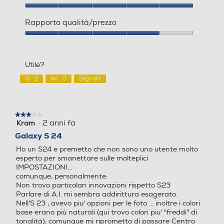
Processore Deca Core Exyn
Samsung Members, Samsung Notes, Samsung TV,
Unisoc T760
Qualità
os 2400 (One Core 3.2GHz
Smart Switch, Internet, Modalità e routine SmarThings
del
Rapporto qualità/prezzo
+ Dual Core 2.9GHz + Triple
Bixby Voice, Bixby Vision Galaxy Wearable Game Hub,
prodotto,
Core 2.6GHz + Quad Core 1.
Game Booster Controllo multiplo, Condivisione
5
Rapporto
fotocamera, Chiamata e testo su altri dispositivi,
95GHz)
su
qualità/prezzo,
5
4
Registrazione schermo e schermate, Commutazione
Utile?
su
automatica Buds Play Store, Google TV, Gmail, Google
Fotocamera digitale
Fotocamera digitale
5
Search, YouTube, YT Music, Drive, Fot
Sì ·
2
No ·
0
Segnala
Standard
MegaPixel totali
MegaPixel totali
★★★★★
★★★★★
·
2 anni fa
Kram
3
4G-LTE
su
Galaxy S 24
50
50
5
Ho un S24 e premetto che non sono uno utente molto
stelle.
esperto per smanettare sulle molteplici
Altre specifiche fotocamer
Altre specifiche fotocamer
IMPOSTAZIONI...
5G-LTE
a/e
a/e
comunque, personalmente:
Non trovo particolari innovazioni rispetto S23
Tripla Fotocamera Posterio
Fotocamera da 50MP + 8M
Parlare di A.I. mi sembra addirittura esagerato.
Nell'S 23 , avevo piu' opzioni per le foto ... inoltre i colori
re: Principale 50MP, Dual Pi
P ultragrandangolare
WLAN
base erano più naturali (qui trovo colori piu' "freddi" di
xel Camera, OIS, F1.8, AF Ul
tonalità); comunque mi riprometto di passare Centro