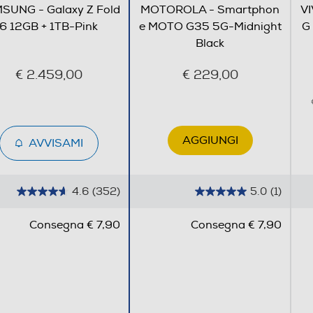
SUNG - Galaxy Z Fold
MOTOROLA - Smartphon
VI
Zoom ottico 3x Zoom digitale 30x
6 12GB + 1TB-Pink
e MOTO G35 5G-Midnight
G
Black
€ 2.459,00
€ 229,00
10
AGGIUNGI
AVVISAMI
4.6
(352)
5.0
(1)
urato dal vetro superiore al vetro inferiore del dispositivo aper
4
5
1000
.
.
 riassumere le note sui Gal
Consegna € 7,90
Consegna € 7,90
6
0
12000
s
s
quando svolgi attività in multitasking. Assistente Note trascr
u
u
la S Pen, pronta a dare il meglio sull’ampio schermo.
5
5
s
s
Bluetooth 5.3