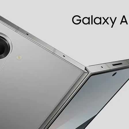
Octa Core
3,39
Processore Octa Core Qualcomm SM8650 -
Snapdragon 8 Gen3 for Galaxy (One Core 3.39
GHz + Triple Core 3.1 GHz + Dual Core 2.9 GHz +
Dual Core 2.2 GHz)
50
Fotocamera Posteriore: Tripla fotocamera con
FlashLED, Ottimizzazione intelligente,
Suggerimento scatti, Audio Zoom, Zoom ottico 3x,