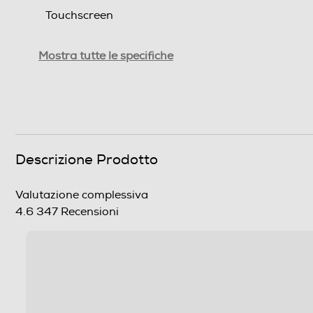
Touchscreen
Doppio display
Mostra tutte le specifiche
Tipologia
SIM
Formato Slot SIM
Descrizione Prodotto
Format
Banda
4.6
347 Recensioni
Sistema Operativo - Processore
Sistema operativo
Versione sistema operativo