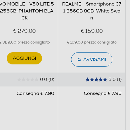
VO MOBILE - V50 LITE 5
REALME - Smartphone C7
 256GB-PHANTOM BLA
1 256GB 8GB-White Swa
CK
n
€ 279,00
€ 159,00
€ 329,00
prezzo consigliato
€ 169,00
prezzo consigliato
AGGIUNGI
AVVISAMI
0.0
(0)
5.0
(1)
to.
0
5
.
.
axy Foldables
Consegna € 7,90
Consegna € 7,90
0
0
s
s
ive le registrazioni e le organizza in note, realizzando
u
u
5
5
s
s