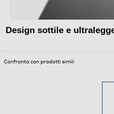
Design sottile e ultraleg
Altre specifiche fotocamera/e
Più sottile e leggero con un design tascabile e uno sche
Confronta con prodotti simili