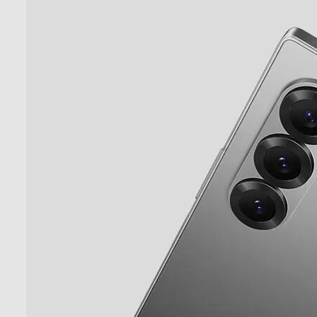
Core processore
Velocità del processore in GHz
Descrizione processore
Fotocamera
Fotocamera digitale
MegaPixel totali