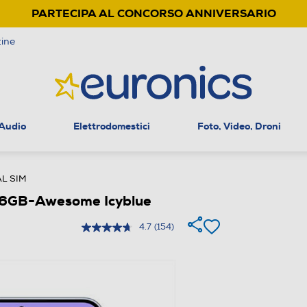
PARTECIPA AL CONCORSO ANNIVERSARIO
ine
 Audio
Elettrodomestici
Foto, Video, Droni
L SIM
6GB-Awesome Icyblue
4.7
(154)