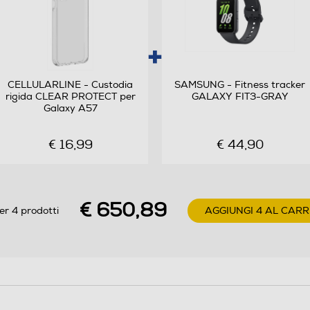
Android
Android 16
Octa Core
CELLULARLINE - Custodia
SAMSUNG - Fitness tracker
rigida CLEAR PROTECT per
GALAXY FIT3-GRAY
2,9
Galaxy A57
Processore a 64 bit Octa Core S5E8865 Exynos
€ 16,99
€ 44,90
1680 One Core 2.9 GHz + Quad Core 2.6 GHz +
Triple Core 1.9 GHz
€ 650,89
er 4 prodotti
AGGIUNGI 4 AL CAR
50
50MP Grandangolare F1.8 12MP