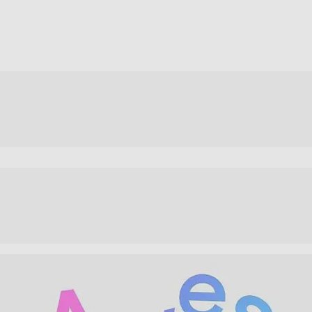
Ultragrandangolare F2.2 5MP Macro F2.4
Zoom digitale fino a 10x
12
256