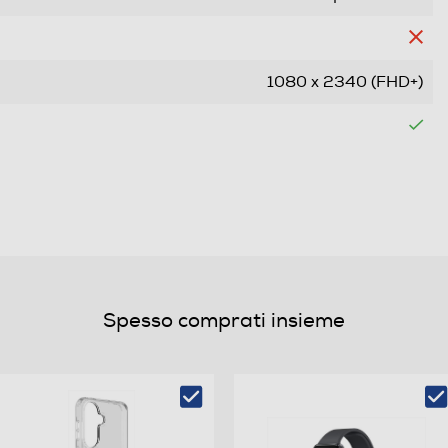
1080 x 2340 (FHD+)
Dual SIM
Nano + eSIM
Bar phone
Spesso comprati insieme
Quadri Band - Dual Mode UMTS/GSM