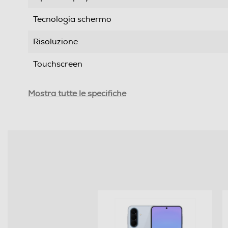
Tecnologia schermo
Risoluzione
Touchscreen
Tipologia
Mostra tutte le specifiche
SIM
Formato Slot SIM
Format
Banda
Sistema Operativo - Processore