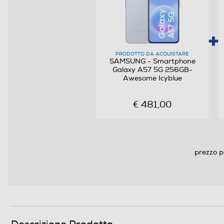
Sistema operativo
Versione sistema operativo
Core processore
PRODOTTO DA ACQUISTARE
SAMSUNG - Smartphone
Galaxy A57 5G 256GB-
Velocità del processore in GHz
Awesome Icyblue
€ 481,00
Descrizione processore
Fotocamera
prezzo p
Fotocamera digitale
MegaPixel totali
Altre specifiche fotocamera/e