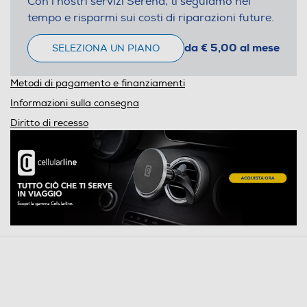
Con i nostri servizi Serena, ti seguiamo nel
tempo e risparmi sui costi di riparazioni future.
da € 5,00 al mese
SELEZIONA UN PIANO
Metodi di pagamento e finanziamenti
Informazioni sulla consegna
Diritto di recesso