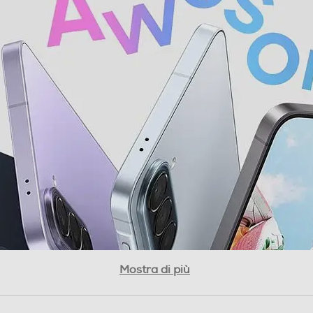
Bluetooth 6.0
USB Type-C
Bluetooth 6.0 Wi-Fi 6E, 802.11a/b/g/n/ac/ax
2.4GHz+5GHz+6GHz, HE80, MIMO, 1024-QAM
GPS, Glonass, Beidou, Galileo, QZSS
Con AI
Mostra di più