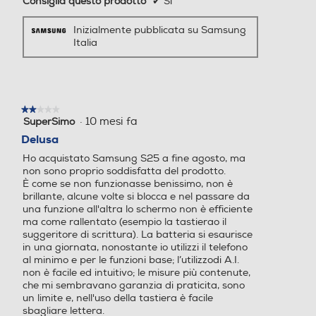
Consiglia questo prodotto
✔
Sì
Altre funzioni
Descrizione processore
Descrizione processore
Inizialmente pubblicata su Samsung
Italia
Always On Display Galaxy AI: Assistente chiamata,
Assistente alla scrittura, Interprete, Assistente note,
Processore a 64 bit Octa C
Unisoc T760
Assistente trascrizione, Assistente web, Assistente foto,
ore Qualcomm SM8750 (Sn
Assistente al disegno, Regola audio, Sfondo Ambiente
apdragon 8 Elite for Galax
foto, Now Brief, Assistente alla salute Riconoscimento
y) (Dual Core 4.47 GHz + Ex
★★★★★
★★★★★
dati biometrici (Impronte digitali / Viso) Samsung Pass,
·
10 mesi fa
a Core 3.5 GHz)
SuperSimo
2
Area Personale, Wi-Fi Protetto, Protezione dati
su
Delusa
5
avanzata, Condivisione in privato Trova dispositivo
Fotocamera digitale
Fotocamera digitale
Ho acquistato Samsung S25 a fine agosto, ma
stelle.
personale (SmartThings Find, Consenti rilevazione
non sono proprio soddisfatta del prodotto.
smartphone, Invia ultima posizione, Ricerca offline) Knox
È come se non funzionasse benissimo, non è
3.11 Bixby (Bixby Voice / Bixby Vision) Controllo multiplo,
brillante, alcune volte si blocca e nel passare da
Condivisione fotocamera, Chiamata e testo su altri
una funzione all'altra lo schermo non è efficiente
MegaPixel totali
MegaPixel totali
ma come rallentato (esempio la tastierao il
dispositivi, Registrazione schermo e schermate,
suggeritore di scrittura). La batteria si esaurisce
Commutazione automatica Buds Galaxy Store / Game
in una giornata, nonostante io utilizzi il telefono
50
50
Booster Music Share Quick Share Smart View Samsung
al minimo e per le funzioni base; l’utilizzodi A.I.
DeX Samsung Wallet, Samsung Find, Samsung Cloud,
non è facile ed intuitivo; le misure più contenute,
Altre specifiche fotocamer
Altre specifiche fotocamer
Galaxy Store, Samsung Global Goals, Samsung O,
che mi sembravano garanzia di praticita, sono
a/e
a/e
Samsung Kids, Samsung Health, Samsung Members,
un limite e, nell'uso della tastiera è facile
sbagliare lettera.
Samsung Notes, Samsung TV, Smart Switch, Samsung