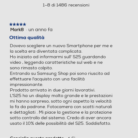
4FF (SIM 1 + SIM 2 / SIM 1 + eSIM / Dual eSIM) 5G
aprirà
1–8 di 1486 recensioni
Downlink 4.66 Gbps, Uplink 626 Mbps 4G / LTE Cat. 20
di grande
una
Dual SIM (1 4FF + 1 eSIM)
DL 2000 Mbps, Cat. 18 UL 200 Mbps
finestra
modale.
★★★★★
★★★★★
Sistema operativo
Sistema operativo
·
un anno fa
Mark8
5
Funzioni
impatto
su
Ottima qualità
Android
Android
5
Presenza AI
Dovevo scegliere un nuovo Smartphone per me e
stelle.
la scelta era diventata complicata.
Versione sistema operativ
Versione sistema operativ
Con AI
Ho iniziato ad informarmi sull' S25 guardando
o
o
video , leggendo caratteristiche sul web e ne
sono rimasto colpito.
Comandi vocali
Ti presentiamo Galaxy S25 e S25+.
Entrando su Samsung Shop poi sono riuscito ad
Android 15
14 stock
effettuare l'acquisto con una facilità
Un design elegante e di qualità
impressionante.
racchiuso in un robusto telaio in
Core processore
Core processore
Prodotto arrivato in due giorni lavorativi.
Viva voce
alluminio con uno schermo
L'S25 ha un display molto grande e le prestazioni
mi hanno sorpreso, sotto ogni aspetto la velocità
immersivo, una fotocamera
Octa Core
Octa Core
la fa da padrone. Fotocamera con scatti naturali
avanzata, ora ancora più sottile per
e dettagliati . Mi piace la gestione e la protezione
Velocità del processore in
Velocità del processore in
una presa più comoda.
sotto controllo del sistema. Credo di aver ancora
Vibrazione
GHz
GHz
usato il 10% delle possibilità del S25. Soddisfatto.
4,47
2,2