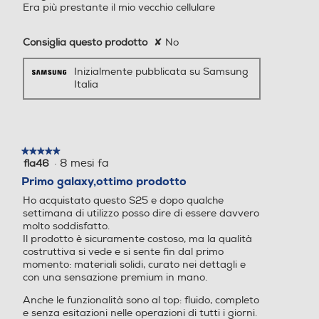
Era più prestante il mio vecchio cellulare
Tripla fotocamera posterior
Fotocamera da 50MP + 8M
Internet,
e con AF e FlashLED: Gran
P ultragrandangolare
dangolare 50 MP, F1.8 Ultr
Consiglia questo prodotto
✘
No
Standard
a Grandangolare 12 MP, F2
.2 Teleobiettivo 10 MP, F2.4
Inizialmente pubblicata su Samsung
4G-LTE
Italia
Fotocamera anteriore: 12
MP, F2.2 Modalità: Fotogra
fia, Video, Ritratto, Pro, Vid
eo Pro, Notte, Cibo, Panora
5G-LTE
ma, Rallentatore, Hyperlap
★★★★★
★★★★★
se, Video Ritratto, Doppia r
·
8 mesi fa
fla46
5
egistrazione, Scatto singolo
su
Primo galaxy,ottimo prodotto
, Bixby Vision, Spazio AR Fo
5
WLAN
Play Video
Ho acquistato questo S25 e dopo qualche
stelle.
to: 6120x8160 (3:4 50 MP),
settimana di utilizzo posso dire di essere davvero
3000x4000 (3:4 12 MP), 2
Wi-Fi
molto soddisfatto.
Sempliceme
296x4080 (9:16 50 MP), 2
Il prodotto è sicuramente costoso, ma la qualità
252x4000 (9:16 12 MP), 61
costruttiva si vede e si sente fin dal primo
12x6112 (1:1 50 MP), 2992x
momento: materiali solidi, curato nei dettagli e
Chiamate
con una sensazione premium in mano.
2992 (1:1 12 MP), 3768x81
grandiosi
Videochiamata
60 (Full 50 MP), 1848x400
Anche le funzionalità sono al top: fluido, completo
0 (Full 12 MP) Registrazion
e senza esitazioni nelle operazioni di tutti i giorni.