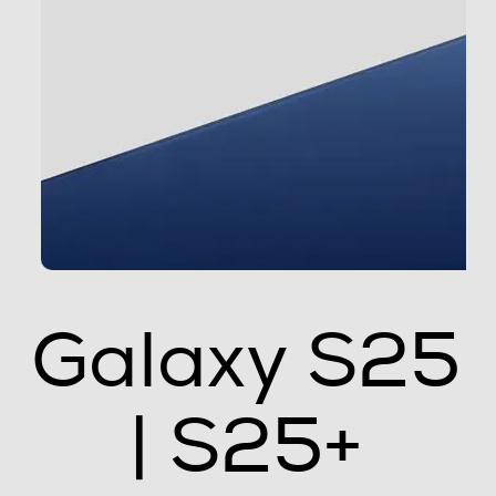
Sistema operativo
Android
Versione sistema operativo
Android 15
Core processore
Octa Core
Velocità del processore in GHz
Galaxy
4,47
Descrizione processore
S25 | S25+
Processore a 64 bit Octa Core Qualcomm SM8750
(Snapdragon 8 Elite for Galaxy) (Dual Core 4.47 GHz +
Exa Core 3.5 GHz)