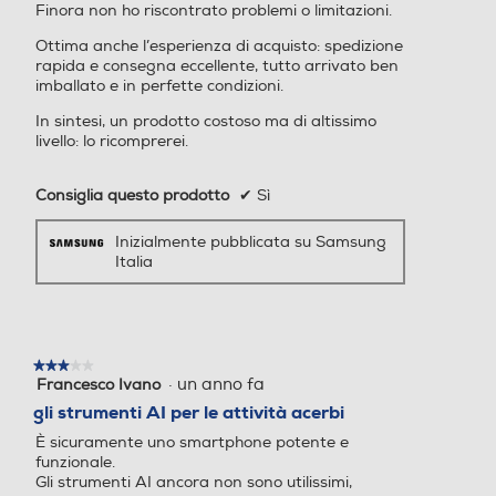
e Video: 4320x7680 (8K 3
Finora non ho riscontrato problemi o limitazioni.
0 fps), 2160x3840 (UHD 6
Ottima anche l’esperienza di acquisto: spedizione
0 fps), 2160x3840 (UHD 3
rapida e consegna eccellente, tutto arrivato ben
Navigazione
0 fps), 1080x1920 (FHD 6
Il design è più sottile, ma la scelta è
imballato e in perfette condizioni.
0 fps), 1080x1920 (FHD 3
GPS
molto più ampia con Galaxy S25 e
In sintesi, un prodotto costoso ma di altissimo
0 fps), 720x1280 (HD 30 f
S25+. Sono infatti dotati di un
livello: lo ricomprerei.
ps), 1440x1440 (1:1), 1080x
processore progettato su misura (il
2336 (Full)
Consiglia questo prodotto
✔
Sì
più potente da noi creato), di una
Zoom fotocamera
Zoom fotocamera
Alimentazione
durata della batteria ottimizzata e
Inizialmente pubblicata su Samsung
della nostra AI più innovativa. Scegli
Italia
Ricarica Wireless
Zoom ottico a 3x, zoom di q
di fare le cose ancora più in grande
ualità ottica a 2x, zoom digi
e opta per il Galaxy S25+ con display
tale fino a 30x
da 6,7 pollici.
Tipo di batteria
Presenza autofocus
Presenza autofocus
★★★★★
★★★★★
·
un anno fa
Francesco Ivano
3
4.000 mAh Ricarica Ultra-Rapida 25W
su
gli strumenti AI per le attività acerbi
5
È sicuramente uno smartphone potente e
stelle.
Tastiera
funzionale.
Flash incorporato
Flash incorporato
Gli strumenti AI ancora non sono utilissimi,