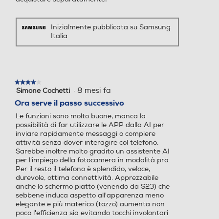
della tua
Always On Display Galaxy
AI: Assistente chiamata, As
giornata
Inizialmente pubblicata su Samsung
sistente alla scrittura, Inter
Italia
prete, Assistente note, Assi
stente trascrizione, Assiste
nte web, Assistente foto, A
ssistente al disegno, Regol
★★★★★
★★★★★
a audio, Sfondo Ambiente f
Ricevi riepiloghi personalizzati
·
8 mesi fa
Simone Cochetti
4
oto, Now Brief, Assistente
durante tutta la giornata dal
su
Ora serve il passo successivo
alla salute Riconoscimento
5
nuovissimo Now Brief.Inizia la
Le funzioni sono molto buone, manca la
dati biometrici (Impronte di
stelle.
giornata con un resoconto di cosa ti
possibilità di far utilizzare le APP dalla AI per
gitali / Viso) Samsung Pass,
inviare rapidamente messaggi o compiere
aspetta, controllando ad esempio il
Area Personale, Wi-Fi Prot
attività senza dover interagire col telefono.
etto, Protezione dati avanz
tuo Punteggio Energetico
Sarebbe inoltre molto gradito un assistente AI
ata, Condivisione in privato
per l'impiego della fotocamera in modalità pro.
aggiornato e visualizzando
Trova dispositivo personale
Per il resto il telefono è splendido, veloce,
promemoria di un’agenda fitta di
durevole, ottima connettività. Apprezzabile
(SmartThings Find, Consen
impegni. Quindi, riepiloga gli eventi
anche lo schermo piatto (venendo da S23) che
ti rilevazione smartphone, I
sebbene induca aspetto all'apparenza meno
della giornata alla sera con dati e
nvia ultima posizione, Ricer
elegante e più materico (tozzo) aumenta non
ca offline) Knox 3.11 Bixby (
analisi delle attività della giornata
poco l'efficienza sia evitando tocchi involontari