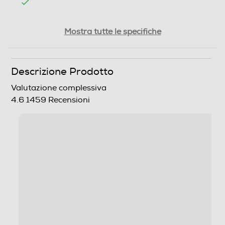
Tipologia
Mostra tutte le specifiche
SIM
Descrizione Prodotto
Dual SIM
Formato Slot SIM
Valutazione complessiva
4.6
1459 Recensioni
Nano + eSIM
Format
Bar phone
Banda
Quadri Band - Dual Mode UMTS/GSM
Sistema Operativo - Processore