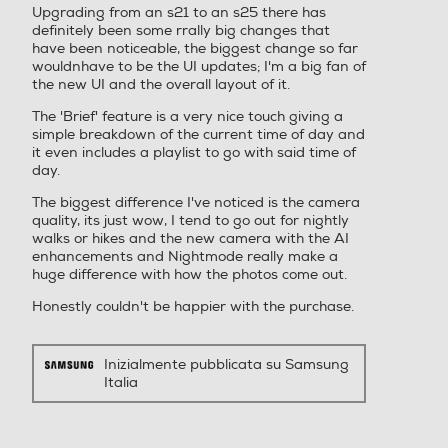
Upgrading from an s21 to an s25 there has
stelle.
Classe di affidabilità in caso di caduta libera (1 metro)
definitely been some rrally big changes that
have been noticeable, the biggest change so far
wouldnhave to be the UI updates; I'm a big fan of
Classe affidabilità caduta libera A
Espansione memoria-GB
Espansione memoria-GB
the new UI and the overall layout of it.
Galaxy S25 vs S25+
Indice di protezione - IP
The 'Brief' feature is a very nice touch giving a
simple breakdown of the current time of day and
68
it even includes a playlist to go with said time of
day.
Tipo di memoria
Tipo di memoria
The biggest difference I've noticed is the camera
Dimensioni - Peso
quality, its just wow, I tend to go out for nightly
walks or hikes and the new camera with the AI
Altezza-mm
enhancements and Nightmode really make a
Bluetooth
Bluetooth
huge difference with how the photos come out.
Entra nella nuova era degli
146,9
Honestly couldn't be happier with the purchase.
smartphone con il tuo compagno AI
Bluetooth 5.4
Bluetooth 5.0
Larghezza-mm
capace di rispondere ad ogni tua
Tecnologia NFC
Tecnologia NFC
esigenza. Lasciati guidare dal
Inizialmente pubblicata su Samsung
70,5
Italia
linguaggio naturale e gestisci le
Profondità-mm
attività di ogni giorno con il minimo
sforzo.
Porta USB
Porta USB