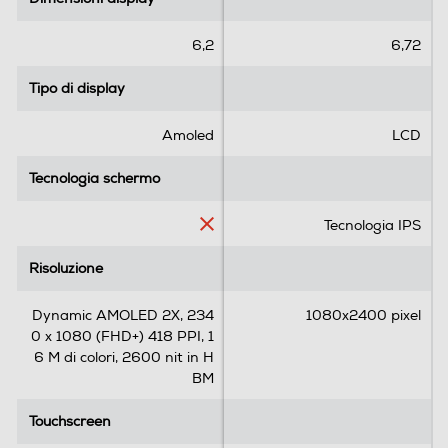
s
s
Fotocamera frontale
t
t
e
e
6,2
6,72
l
l
l
l
Tipo di display
Tipo di display
Megapixel fotocamera frontale
e
e
.
.
12
Amoled
LCD
1
1
4
r
Tecnologia schermo
Tecnologia schermo
Memoria
8
e
6
c
Capacità di memoria-GB
Tecnologia IPS
r
e
e
n
128
Risoluzione
Risoluzione
c
s
e
i
Capacità RAM - MB
Dynamic AMOLED 2X, 234
1080x2400 pixel
n
o
0 x 1080 (FHD+) 418 PPI, 1
s
n
12000
6 M di colori, 2600 nit in H
i
e
BM
o
n
Connessioni
Touchscreen
i
Touchscreen
Bluetooth