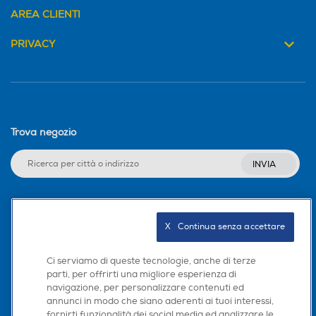
AREA CLIENTI
GPS
GPS
PRIVACY
Ricarica Wireless
Ricarica Wireless
Trova negozio
Cerchia,
Tipo di batteria
Tipo di batteria
INVIA
4.000 mAh Ricarica Ultra-
5000 mAh ricarica da 18W
trova.
Rapida 25W
Seguici sui social
X   Continua senza accettare
Alimentatore incluso
Alimentatore incluso
Ascolta,
Ci serviamo di queste tecnologie, anche di terze
parti, per offrirti una migliore esperienza di
navigazione, per personalizzare contenuti ed
Scarica la nostra app
annunci in modo che siano aderenti ai tuoi interessi,
fornirti funzionalità dei social media ed analizzare le
Potenza MIN ricarica via U
Potenza MIN ricarica via U