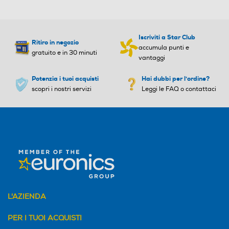
Radio integrata
Radio integrata
Iscriviti a Star Club
Ritiro in negozio
accumula punti e
gratuito e in 30 minuti
Play Video
vantaggi
4G-LTE
4G-LTE
Potenzia i tuoi acquisti
Hai dubbi per l'ordine?
scopri i nostri servizi
Leggi le FAQ o contattaci
5G-LTE
5G-LTE
WLAN
WLAN
Wi-Fi
Wi-Fi
L'AZIENDA
Videochiamata
Videochiamata
PER I TUOI ACQUISTI