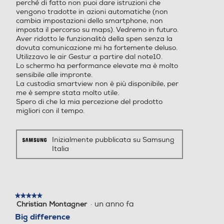
perché di fatto non puoi dare istruzioni che
Tastiera touchscreen
vengono tradotte in azioni automatiche (non
cambia impostazioni dello smartphone, non
imposta il percorso su maps). Vedremo in futuro.
Fotocamera frontale
Fotocamera frontale
Aver ridotto le funzionalità della spen senza la
dovuta comunicazione mi ha fortemente deluso.
Prestazioni
Utilizzavo le air Gestur a partire dal note10.
Lo schermo ha performance elevate ma è molto
Nuova Classe efficienza energetica
sensibile alle impronte.
Megapixel fotocamera fron
Megapixel fotocamera fron
La custodia smartview non è più disponibile, per
tale
tale
me è sempre stata molto utile.
B
Spero di che la mia percezione del prodotto
12
16
migliori con il tempo.
Durata della batteria per ciclo (ore:min)
Capacità di memoria-GB
Capacità di memoria-GB
37,16
Inizialmente pubblicata su Samsung
Italia
Durata della batteria in cicli
128
256
2000
Capacità RAM - MB
Capacità RAM - MB
Classe di riparabilità
★★★★★
★★★★★
12000
4000
·
un anno fa
Christian Montagner
5
su
Big difference
Classe di riparabilità C
Tipo di RAM
Tipo di RAM
5