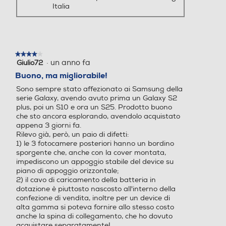
Cat. 20 DL 2000 Mbps, Ca
Italia
t. 18 UL 200 Mbps
Presenza AI
Presenza AI
★★★★★
★★★★★
Con AI
Senza AI
·
un anno fa
Giulio72
4
su
Buono, ma migliorabile!
Comandi vocali
Comandi vocali
5
Sono sempre stato affezionato ai Samsung della
stelle.
serie Galaxy, avendo avuto prima un Galaxy S2
plus, poi un S10 e ora un S25. Prodotto buono
Play Video
che sto ancora esplorando, avendolo acquistato
appena 3 giorni fa.
Viva voce
Viva voce
Rilevo già, però, un paio di difetti:
Riepiloghi
1) le 3 fotocamere posteriori hanno un bordino
sporgente che, anche con la cover montata,
impediscono un appoggio stabile del device su
piano di appoggio orizzontale;
Vibrazione
Vibrazione
personalizza
2) il cavo di caricamento della batteria in
dotazione è piuttosto nascosto all'interno della
confezione di vendita, inoltre per un device di
alta gamma si poteva fornire allo stesso costo
anche la spina di collegamento, che ho dovuto
Altre funzioni
Altre funzioni
acquistare separatamente!