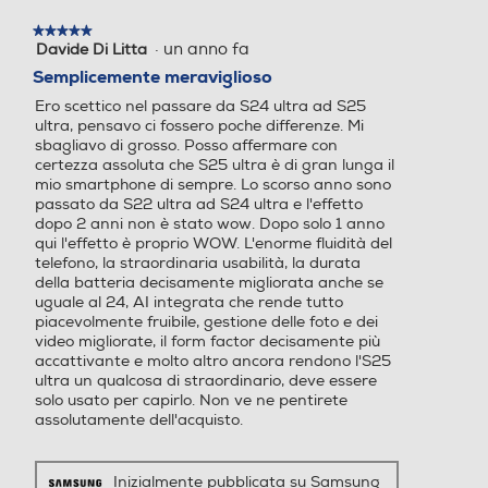
7,2
★★★★★
★★★★★
Peso-gr
·
un anno fa
Davide Di Litta
5
su
Semplicemente meraviglioso
5
162
Tipo USB
Tipo USB
Ero scettico nel passare da S24 ultra ad S25
stelle.
ultra, pensavo ci fossero poche differenze. Mi
USB Type-C
USB Type-C
sbagliavo di grosso. Posso affermare con
Informazioni sulla sicurezza del prodotto
certezza assoluta che S25 ultra è di gran lunga il
mio smartphone di sempre. Lo scorso anno sono
Altre connessioni
Altre connessioni
Clicca qui
passato da S22 ultra ad S24 ultra e l'effetto
dopo 2 anni non è stato wow. Dopo solo 1 anno
USB Type-C 3.2 Bluetooth
qui l'effetto è proprio WOW. L'enorme fluidità del
telefono, la straordinaria usabilità, la durata
5.4 Wi-Fi 7 802.11a/b/g/n/
della batteria decisamente migliorata anche se
ac/ax/be 2.4GHz+5GHz+6G
uguale al 24, AI integrata che rende tutto
Hz, EHT320, MIMO, 4096-
piacevolmente fruibile, gestione delle foto e dei
QAM GPS, Glonass, Beidou,
video migliorate, il form factor decisamente più
Galileo, QZSS Wi-Fi Direct™
accattivante e molto altro ancora rendono l'S25
Play Video
NFC Android auto Support
ultra un qualcosa di straordinario, deve essere
solo usato per capirlo. Non ve ne pentirete
o nanoSIM 4FF (SIM 1 + SIM
assolutamente dell'acquisto.
2 / SIM 1 + eSIM / Dual eSI
M) 5G Downlink 4.66 Gbps,
Uplink 626 Mbps 4G / LTE
Inizialmente pubblicata su Samsung