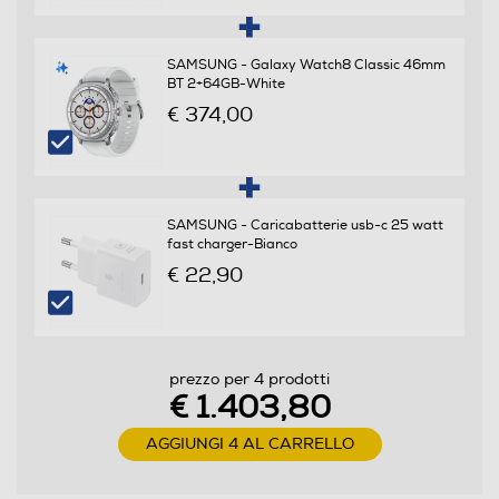
Android
SAMSUNG - Galaxy Watch8 Classic 46mm
BT 2+64GB-White
Versione sistema operativo
€ 374,00
Android 15
Core processore
SAMSUNG - Caricabatterie usb-c 25 watt
Octa Core
fast charger-Bianco
Velocità del processore in GHz
€ 22,90
4,47
Descrizione processore
prezzo per 4 prodotti
€ 1.403,80
Processore a 64 bit Octa Core Qualcomm SM8750
(Snapdragon 8 Elite for Galaxy) (Dual Core 4.47 GHz +
AGGIUNGI 4 AL CARRELLO
Exa Core 3.5 GHz)