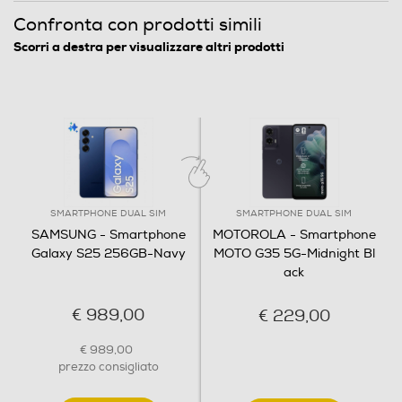
Confronta con prodotti simili
Scorri a destra per visualizzare altri prodotti
Megapixel fotocamera frontale
Premi,
12
Memoria
parla,
Capacità di memoria-GB
256
fatto
SMARTPHONE DUAL SIM
SMARTPHONE DUAL SIM
SAMSUNG - Smartphone
MOTOROLA - Smartphone
Capacità RAM - MB
Galaxy S25 256GB-Navy
MOTO G35 5G-Midnight Bl
ack
12000
€ 989,00
€ 229,00
Panoramica caratteristiche
Connessioni
€ 989,00
Bluetooth
prezzo consigliato