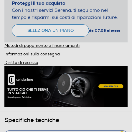
Proteggi il tuo acquisto
Con i nostri servizi Serena, ti seguiamo nel
tempo e risparmi sui costi di riparazioni future.
SELEZIONA UN PIANO
da € 7,08 al mese
Metodi di pagamento e finanziamenti
Informazioni sulla consegna
Diritto di recesso
Specifiche tecniche