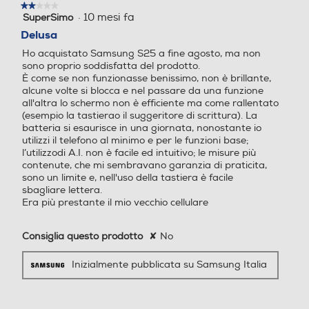
★★★★★
★★★★★
Processore a 64 bit Octa C
Unisoc T760
·
10 mesi fa
SuperSimo
Navigazione
2
ore Qualcomm SM8750 (Sn
su
Delusa
apdragon 8 Elite for Galax
5
GPS
Ho acquistato Samsung S25 a fine agosto, ma non
stelle.
y) (Dual Core 4.47 GHz + Ex
sono proprio soddisfatta del prodotto.
a Core 3.5 GHz)
È come se non funzionasse benissimo, non è brillante,
alcune volte si blocca e nel passare da una funzione
Fotocamera digitale
Fotocamera digitale
all'altra lo schermo non è efficiente ma come rallentato
Alimentazione
(esempio la tastierao il suggeritore di scrittura). La
batteria si esaurisce in una giornata, nonostante io
Ricarica Wireless
utilizzi il telefono al minimo e per le funzioni base;
l’utilizzodi A.I. non è facile ed intuitivo; le misure più
Play Video
MegaPixel totali
MegaPixel totali
contenute, che mi sembravano garanzia di praticita,
sono un limite e, nell'uso della tastiera è facile
sbagliare lettera.
Sempliceme
50
50
Tipo di batteria
Era più prestante il mio vecchio cellulare
Altre specifiche fotocamer
Altre specifiche fotocamer
4.000 mAh Ricarica Ultra-Rapida 25W
Consiglia questo prodotto
✘
No
a/e
a/e
grandiosi
Tastiera
Inizialmente pubblicata su Samsung Italia
Tripla fotocamera posterior
Fotocamera da 50MP + 8M
e con AF e FlashLED: Gran
P ultragrandangolare
Tastiera touchscreen
dangolare 50 MP, F1.8 Ultr