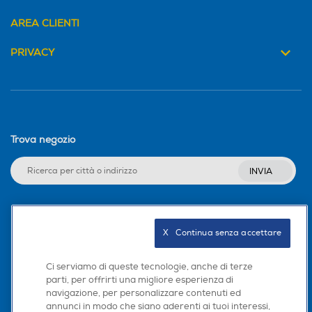
AREA CLIENTI
5G-LTE
5G-LTE
PRIVACY
WLAN
WLAN
Cerchia,
Trova negozio
Wi-Fi
Wi-Fi
trova.
Videochiamata
Videochiamata
INVIA
Ascolta,
Seguici sui social
GPS
GPS
X   Continua senza accettare
Ci serviamo di queste tecnologie, anche di terze
trova.
parti, per offrirti una migliore esperienza di
navigazione, per personalizzare contenuti ed
Scarica la nostra app
Ricarica Wireless
Ricarica Wireless
annunci in modo che siano aderenti ai tuoi interessi,