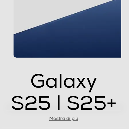
2992x2992 (1:1 12 MP), 3768x8160 (Full 50 MP),
1848x4000 (Full 12 MP) Registrazione Video:
4320x7680 (8K 30 fps), 2160x3840 (UHD 60 fps),
2160x3840 (UHD 30 fps), 1080x1920 (FHD 60 fps),
1080x1920 (FHD 30 fps), 720x1280 (HD 30 fps),
1440x1440 (1:1), 1080x2336 (Full)
Zoom fotocamera
Zoom ottico a 3x, zoom di qualità ottica a 2x, zoom
digitale fino a 30x
Galaxy
Presenza autofocus
S25 | S25+
Flash incorporato
Mostra di più
Fotocamera frontale