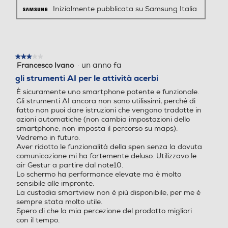
0 fps), 1080x1920 (FHD 6
Inizialmente pubblicata su Samsung Italia
0 fps), 1080x1920 (FHD 3
Classe affidabilità caduta libera A
0 fps), 720x1280 (HD 30 f
ps), 1440x1440 (1:1), 1080x
Indice di protezione - IP
2336 (Full)
68
★★★★★
★★★★★
·
un anno fa
Zoom fotocamera
Zoom fotocamera
Francesco Ivano
3
su
gli strumenti AI per le attività acerbi
5
Dimensioni - Peso
Zoom ottico a 3x, zoom di q
È sicuramente uno smartphone potente e funzionale.
stelle.
ualità ottica a 2x, zoom digi
Gli strumenti AI ancora non sono utilissimi, perché di
Altezza-mm
fatto non puoi dare istruzioni che vengono tradotte in
tale fino a 30x
azioni automatiche (non cambia impostazioni dello
146,9
smartphone, non imposta il percorso su maps).
Presenza autofocus
Presenza autofocus
Vedremo in futuro.
Aver ridotto le funzionalità della spen senza la dovuta
Larghezza-mm
comunicazione mi ha fortemente deluso. Utilizzavo le
air Gestur a partire dal note10.
70,5
Lo schermo ha performance elevate ma è molto
Flash incorporato
Flash incorporato
sensibile alle impronte.
Profondità-mm
La custodia smartview non è più disponibile, per me è
sempre stata molto utile.
7,2
Spero di che la mia percezione del prodotto migliori
con il tempo.
Fotocamera frontale
Fotocamera frontale