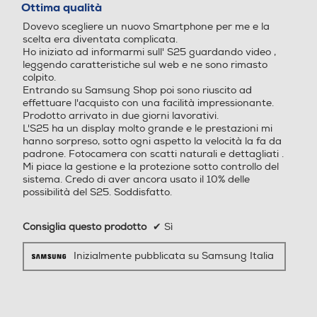
di grande
su
Ottima qualità
Sistema operativo
Sistema operativo
5
Standard
Dovevo scegliere un nuovo Smartphone per me e la
stelle.
impatto
scelta era diventata complicata.
Android
Android
4G-LTE
Ho iniziato ad informarmi sull' S25 guardando video ,
leggendo caratteristiche sul web e ne sono rimasto
Versione sistema operativ
Versione sistema operativ
colpito.
Entrando su Samsung Shop poi sono riuscito ad
o
o
effettuare l'acquisto con una facilità impressionante.
5G-LTE
Prodotto arrivato in due giorni lavorativi.
Android 15
14 stock
Ti presentiamo Galaxy S25 e S25+.
L'S25 ha un display molto grande e le prestazioni mi
hanno sorpreso, sotto ogni aspetto la velocità la fa da
Un design elegante e di qualità
padrone. Fotocamera con scatti naturali e dettagliati .
Core processore
Core processore
racchiuso in un robusto telaio in
Mi piace la gestione e la protezione sotto controllo del
WLAN
alluminio con uno schermo
sistema. Credo di aver ancora usato il 10% delle
Octa Core
Octa Core
possibilità del S25. Soddisfatto.
immersivo, una fotocamera
Wi-Fi
avanzata, ora ancora più sottile per
Velocità del processore in
Velocità del processore in
Consiglia questo prodotto
✔
Sì
una presa più comoda.
GHz
GHz
Chiamate
Inizialmente pubblicata su Samsung Italia
Videochiamata
4,47
2,2
Descrizione processore
Descrizione processore