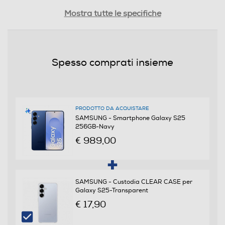
Tipologia
Mostra tutte le specifiche
SIM
Dual SIM
Spesso comprati insieme
Formato Slot SIM
Nano + eSIM
PRODOTTO DA ACQUISTARE
Format
SAMSUNG - Smartphone Galaxy S25
256GB-Navy
Bar phone
€ 989,00
Banda
Quadri Band - Dual Mode UMTS/GSM
SAMSUNG - Custodia CLEAR CASE per
Galaxy S25-Transparent
€ 17,90
Sistema Operativo - Processore
Sistema operativo