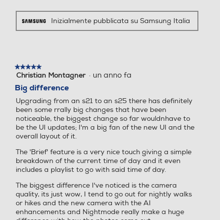
Peso-gr
Inizialmente pubblicata su Samsung Italia
Galaxy S25 vs S25+
162
Megapixel fotocamera fron
Megapixel fotocamera fron
Informazioni sulla sicurezza del prodotto
tale
tale
★★★★★
★★★★★
Clicca qui
12
16
·
un anno fa
Christian Montagner
5
su
Big difference
5
Capacità di memoria-GB
Capacità di memoria-GB
Upgrading from an s21 to an s25 there has definitely
stelle.
been some rrally big changes that have been
Entra nella nuova era degli
256
256
noticeable, the biggest change so far wouldnhave to
be the UI updates; I'm a big fan of the new UI and the
smartphone con il tuo compagno AI
overall layout of it.
Capacità RAM - MB
Capacità RAM - MB
capace di rispondere ad ogni tua
The 'Brief' feature is a very nice touch giving a simple
esigenza. Lasciati guidare dal
breakdown of the current time of day and it even
12000
4000
linguaggio naturale e gestisci le
includes a playlist to go with said time of day.
attività di ogni giorno con il minimo
Tipo di RAM
Tipo di RAM
The biggest difference I've noticed is the camera
sforzo.
quality, its just wow, I tend to go out for nightly walks
or hikes and the new camera with the AI
enhancements and Nightmode really make a huge