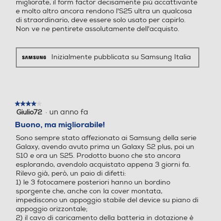
migliorate, il form factor decisamente più accattivante
Tipo USB
Tipo USB
e molto altro ancora rendono l'S25 ultra un qualcosa
di straordinario, deve essere solo usato per capirlo.
Non ve ne pentirete assolutamente dell'acquisto.
USB Type-C
USB Type-C
Altre connessioni
Altre connessioni
Inizialmente pubblicata su Samsung Italia
USB Type-C 3.2 Bluetooth
5.4 Wi-Fi 7 802.11a/b/g/n/
Play Video
ac/ax/be 2.4GHz+5GHz+6G
★★★★★
★★★★★
Hz, EHT320, MIMO, 4096-
Riepiloghi
·
un anno fa
Giulio72
4
QAM GPS, Glonass, Beidou,
su
Buono, ma migliorabile!
Galileo, QZSS Wi-Fi Direct™
5
Sono sempre stato affezionato ai Samsung della serie
NFC Android auto Support
stelle.
Galaxy, avendo avuto prima un Galaxy S2 plus, poi un
personalizza
o nanoSIM 4FF (SIM 1 + SIM
S10 e ora un S25. Prodotto buono che sto ancora
2 / SIM 1 + eSIM / Dual eSI
esplorando, avendolo acquistato appena 3 giorni fa.
M) 5G Downlink 4.66 Gbps,
Rilevo già, però, un paio di difetti:
Uplink 626 Mbps 4G / LTE
1) le 3 fotocamere posteriori hanno un bordino
della tua
Cat. 20 DL 2000 Mbps, Ca
sporgente che, anche con la cover montata,
impediscono un appoggio stabile del device su piano di
t. 18 UL 200 Mbps
appoggio orizzontale;
2) il cavo di caricamento della batteria in dotazione è