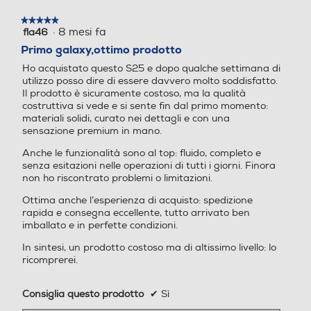
a Grandangolare 12 MP, F2
.2 Teleobiettivo 10 MP, F2.4
Il design è più sottile, ma la scelta è
★★★★★
★★★★★
·
8 mesi fa
fla46
5
Fotocamera anteriore: 12
molto più ampia con Galaxy S25 e
su
Primo galaxy,ottimo prodotto
Prestazioni
MP, F2.2 Modalità: Fotogra
S25+. Sono infatti dotati di un
5
fia, Video, Ritratto, Pro, Vid
Ho acquistato questo S25 e dopo qualche settimana di
stelle.
processore progettato su misura (il
Nuova Classe efficienza energetica
eo Pro, Notte, Cibo, Panora
utilizzo posso dire di essere davvero molto soddisfatto.
più potente da noi creato), di una
ma, Rallentatore, Hyperlap
Il prodotto è sicuramente costoso, ma la qualità
B
costruttiva si vede e si sente fin dal primo momento:
durata della batteria ottimizzata e
se, Video Ritratto, Doppia r
materiali solidi, curato nei dettagli e con una
egistrazione, Scatto singolo
della nostra AI più innovativa. Scegli
sensazione premium in mano.
Durata della batteria per ciclo (ore:min)
, Bixby Vision, Spazio AR Fo
di fare le cose ancora più in grande
to: 6120x8160 (3:4 50 MP),
Anche le funzionalità sono al top: fluido, completo e
e opta per il Galaxy S25+ con display
37,16
senza esitazioni nelle operazioni di tutti i giorni. Finora
3000x4000 (3:4 12 MP), 2
da 6,7 pollici.
non ho riscontrato problemi o limitazioni.
296x4080 (9:16 50 MP), 2
Durata della batteria in cicli
252x4000 (9:16 12 MP), 61
Ottima anche l’esperienza di acquisto: spedizione
12x6112 (1:1 50 MP), 2992x
rapida e consegna eccellente, tutto arrivato ben
2000
2992 (1:1 12 MP), 3768x81
imballato e in perfette condizioni.
60 (Full 50 MP), 1848x400
Classe di riparabilità
In sintesi, un prodotto costoso ma di altissimo livello: lo
0 (Full 12 MP) Registrazion
ricomprerei.
e Video: 4320x7680 (8K 3
Classe di riparabilità C
0 fps), 2160x3840 (UHD 6
Consiglia questo prodotto
✔
Sì
0 fps), 2160x3840 (UHD 3
Classe di affidabilità in caso di caduta libera (1 metro)