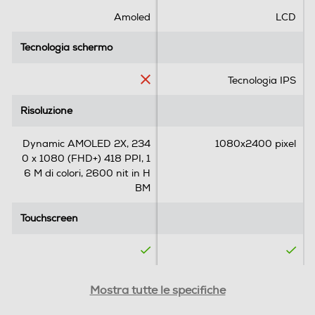
DL 2000 Mbps, Cat. 18 UL 200 Mbps
.
.
Amoled
LCD
1
1
4
r
Funzioni
Tecnologia schermo
Tecnologia schermo
9
e
2
c
Presenza AI
Tecnologia IPS
r
e
e
n
Con AI
Risoluzione
Risoluzione
c
s
e
i
Comandi vocali
Dynamic AMOLED 2X, 234
1080x2400 pixel
n
o
0 x 1080 (FHD+) 418 PPI, 1
s
n
6 M di colori, 2600 nit in H
i
e
BM
Viva voce
o
n
Touchscreen
i
Touchscreen
Vibrazione
SIM
SIM
Mostra tutte le specifiche
Altre funzioni
Dual SIM
Dual SIM