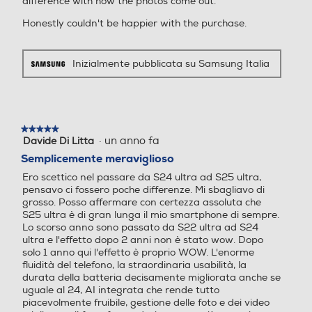
difference with how the photos come out.
Espansione memoria-GB
Espansione memoria-GB
Honestly couldn't be happier with the purchase.
Inizialmente pubblicata su Samsung Italia
Tipo di memoria
Tipo di memoria
★★★★★
★★★★★
Bluetooth
Bluetooth
·
un anno fa
Davide Di Litta
5
su
Semplicemente meraviglioso
5
Bluetooth 5.4
Bluetooth 5.0
Ero scettico nel passare da S24 ultra ad S25 ultra,
stelle.
pensavo ci fossero poche differenze. Mi sbagliavo di
Tecnologia NFC
Tecnologia NFC
Play Video
grosso. Posso affermare con certezza assoluta che
S25 ultra è di gran lunga il mio smartphone di sempre.
Lo scorso anno sono passato da S22 ultra ad S24
ultra e l'effetto dopo 2 anni non è stato wow. Dopo
solo 1 anno qui l'effetto è proprio WOW. L'enorme
Porta USB
Porta USB
fluidità del telefono, la straordinaria usabilità, la
durata della batteria decisamente migliorata anche se
uguale al 24, AI integrata che rende tutto
piacevolmente fruibile, gestione delle foto e dei video