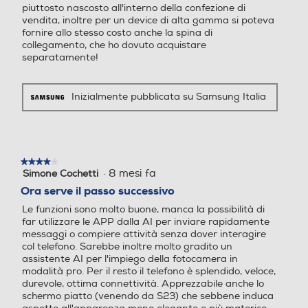
Presenza AI
Presenza AI
giornata
piuttosto nascosto all'interno della confezione di
vendita, inoltre per un device di alta gamma si poteva
fornire allo stesso costo anche la spina di
Con AI
Senza AI
collegamento, che ho dovuto acquistare
separatamente!
Comandi vocali
Comandi vocali
Ricevi riepiloghi personalizzati
Inizialmente pubblicata su Samsung Italia
durante tutta la giornata dal
nuovissimo Now Brief.Inizia la
Viva voce
Viva voce
giornata con un resoconto di cosa ti
aspetta, controllando ad esempio il
★★★★★
★★★★★
·
8 mesi fa
Simone Cochetti
4
tuo Punteggio Energetico
su
Vibrazione
Vibrazione
Ora serve il passo successivo
aggiornato e visualizzando
5
Le funzioni sono molto buone, manca la possibilità di
promemoria di un’agenda fitta di
stelle.
far utilizzare le APP dalla AI per inviare rapidamente
impegni. Quindi, riepiloga gli eventi
messaggi o compiere attività senza dover interagire
della giornata alla sera con dati e
col telefono. Sarebbe inoltre molto gradito un
Altre funzioni
Altre funzioni
assistente AI per l'impiego della fotocamera in
analisi delle attività della giornata
modalità pro. Per il resto il telefono è splendido, veloce,
conclusa.
Always On Display Galaxy
durevole, ottima connettività. Apprezzabile anche lo
AI: Assistente chiamata, As
schermo piatto (venendo da S23) che sebbene induca
Inizia la mattina con una panoramica