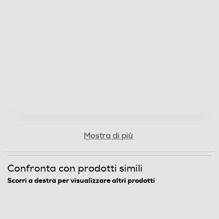
Fotocamera frontale
Megapixel fotocamera frontale
32
Memoria
Capacità di memoria-GB
256
Mostra di più
Capacità RAM - MB
Confronta con prodotti simili
24000
Scorri a destra per visualizzare altri prodotti
Espansione memoria-GB
2000