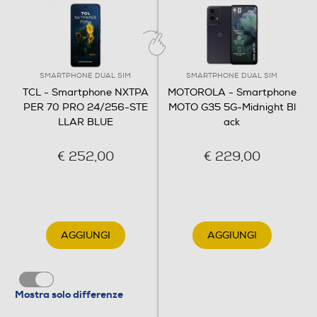
Tipo di memoria
Micro SD
SMARTPHONE DUAL SIM
SMARTPHONE DUAL SIM
Connessioni
TCL - Smartphone NXTPA
MOTOROLA - Smartphone
PER 70 PRO 24/256-STE
MOTO G35 5G-Midnight Bl
Bluetooth
LLAR BLUE
ack
Bluetooth 5.4
€ 252,00
€ 229,00
Tecnologia NFC
Porta USB
AGGIUNGI
AGGIUNGI
Tipo USB
Mostra solo differenze