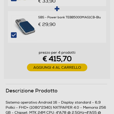
€ 33,90
Versione sistema operativo
16
SBS - Power bank TEBB5000MAG1CB-Blu
€ 29,90
Core processore
Octa Core
Velocità del processore in GHz
prezzo per 4 prodotti
€ 415,70
2
AGGIUNGI 4 AL CARRELLO
Descrizione processore
Chipset: MTK 24M CPU: 4*A78 @ 2.5GHz+4*A55 @
2.0GHzGPU: Mali-G615
Descrizione Prodotto
Fotocamera
Sistema operativo Android 16 - Display standard - 6,9
Pollici - FHD+ (1080*2340) NXTPAPER 4.0 - Memoria 256
Fotocamera digitale
GB - Chipset: MTK 24M CPU: 4*A78 @ 2.5GHz+4*A55 @