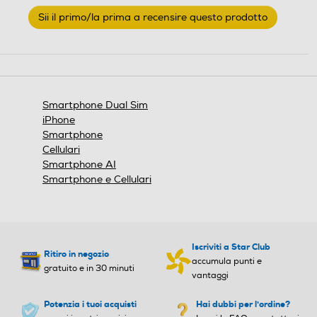
Nessuna
Sii il primo/la prima a recensire questo prodotto
Nano
Nano
valutazione
.
Questa
Navigazione
Format
Format
azione
aprirà
GPS
Bar phone
Bar phone
una
finestra
Smartphone Dual Sim
modale.
Banda
Banda
iPhone
Smartphone
Alimentazione
Quadri Band - Dual Mode
Penta Band
Cellulari
UMTS/GSM
Smartphone AI
Ricarica Wireless
Smartphone e Cellulari
Specifiche frequenza
Specifiche frequenza
Dual SIM (1 4FF + 1 eSIM)
Tipo di batteria
Iscriviti a Star Club
Ritiro in negozio
Sistema operativo
Sistema operativo
5200mAh
accumula punti e
gratuito e in 30 minuti
vantaggi
Alimentatore incluso
Android
Android
Potenzia i tuoi acquisti
Hai dubbi per l'ordine?