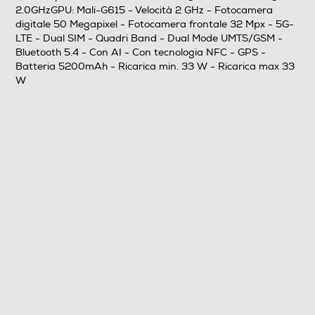
2.0GHzGPU: Mali-G615 - Velocità 2 GHz - Fotocamera
digitale 50 Megapixel - Fotocamera frontale 32 Mpx - 5G-
LTE - Dual SIM - Quadri Band - Dual Mode UMTS/GSM -
MegaPixel totali
Bluetooth 5.4 - Con AI - Con tecnologia NFC - GPS -
Batteria 5200mAh - Ricarica min. 33 W - Ricarica max 33
50
W
Altre specifiche fotocamera/e
50MP 1.0UM OIS+8MP AF+Flicker, sensor size
1/1.56"+1/4‘’, pixel size1.0um+1.12um, aperture F2.0, field
of view 84°, 6P+5P lens Video capture: 4k@30fps Video
playback: 4k@30fps Features: Face beauty, HDR,
Presenza autofocus
Flash incorporato