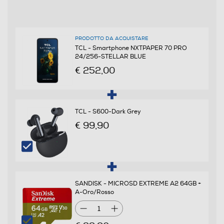
SIM
Dual SIM
PRODOTTO DA ACQUISTARE
Formato Slot SIM
TCL - Smartphone NXTPAPER 70 PRO
24/256-STELLAR BLUE
Nano
€ 252,00
Format
Bar phone
TCL - S600-Dark Grey
€ 99,90
Banda
Quadri Band - Dual Mode UMTS/GSM
Sistema Operativo - Processore
SANDISK - MICROSD EXTREME A2 64GB +
A-Oro/Rosso
Sistema operativo
1
Android