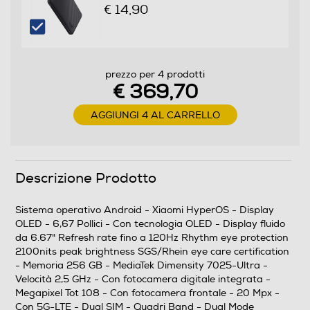
€ 14,90
Core processore
Octa Core
prezzo per 4 prodotti
Velocità del processore in GHz
€ 369,70
2,5
AGGIUNGI 4 AL CARRELLO
Descrizione processore
MediaTek Dimensity 7025-Ultra
Descrizione Prodotto
Fotocamera
Sistema operativo Android - Xiaomi HyperOS - Display
OLED - 6,67 Pollici - Con tecnologia OLED - Display fluido
Fotocamera digitale
da 6.67" Refresh rate fino a 120Hz Rhythm eye protection
2100nits peak brightness SGS/Rhein eye care certification
- Memoria 256 GB - MediaTek Dimensity 7025-Ultra -
Velocità 2,5 GHz - Con fotocamera digitale integrata -
MegaPixel totali
Megapixel Tot 108 - Con fotocamera frontale - 20 Mpx -
Con 5G-LTE - Dual SIM - Quadri Band - Dual Mode