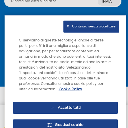
INVIA
108
50
Altre specifiche fotocamer
Altre specifiche fotocamer
a/e
a/e
Seguici sui social
X   Continua senza accettare
Fotocamera principale a 10
Fotocamera da 50MP + 8M
Ci serviamo di queste tecnologie, anche di terze
8 MP Fotocamera ultra-gr
P ultragrandangolare
parti, per offrirti una migliore esperienza di
andangolare da 8 MP Foto
navigazione, per personalizzare contenuti ed
Scarica la nostra app
camera macro da 2 MP
annunci in modo che siano aderenti ai tuoi interessi,
fornirti funzionalità dei social media ed analizzare le
Presenza autofocus
Presenza autofocus
prestazioni del nostro sito. Selezionando
“Impostazioni cookie” ti sarà possibile determinare
quali cookie verranno utilizzati in base alle tue
preferenze. Consulta la nostra cookie policy per
ulteriori informazioni.
Cookie Policy
Flash incorporato
Flash incorporato
Euronics Italia SpA. Sede legale Via Montefeltro, 6/a 20156 Milano
Partita Iva, Codice Fiscale e iscrizione CCIAA Milano Monza Brianza Lodi
n. 13337170156. Codice intermediario SDI: HHBD9AK. Vendite soggette
Accetta tutti
agli Artt. 45 e ss del Codice del Consumo in tema di Diritti dei
Consumatori.
€ 319,00
Fotocamera frontale
Fotocamera frontale
Gestisci cookie