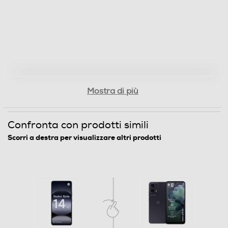
Memoria
Capacità di memoria-GB
256
Capacità RAM - MB
Mostra di più
8000
Confronta con prodotti simili
Connessioni
Scorri a destra per visualizzare altri prodotti
Bluetooth
Bluetooth 5.3
Tecnologia NFC