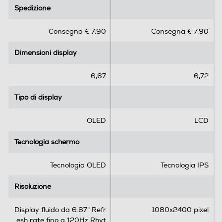
.
.
Spedizione
Spedizione
0
0
s
s
Standard
Consegna € 7,90
Consegna € 7,90
u
u
5
5
4G-LTE
Dimensioni display
Dimensioni display
s
s
t
t
e
e
6,67
6,72
l
l
5G-LTE
l
l
Tipo di display
Tipo di display
e
e
.
.
OLED
LCD
1
WLAN
r
Tecnologia schermo
Tecnologia schermo
e
Wi-Fi
c
Tecnologia OLED
Tecnologia IPS
e
Chiamate
n
Risoluzione
Risoluzione
s
Videochiamata
i
Display fluido da 6.67" Refr
1080x2400 pixel
o
esh rate fino a 120Hz Rhyt
n