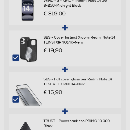
WIND - 3 - XIAOMI Redmi Note 14 5G
8+256-Midnight Black
Slide
€ 319,00
Banda
Quadri Band - Dual Mode UMTS/GSM
SBS - Cover Instinct Xiaomi Redmi Note 14
TEINSTXIRNO14K-Nero
Specifiche frequenza
€ 19,90
LTE: 1/3/5/7/8/20/28/38/40/41 (Full band) WCDMA:
1/5/8 GSM: 2/3/5/8
SBS - Full cover glass per Redmi Note 14
Sistema Operativo - Processore
TESCRFCXIRNO14-Nero
€ 15,90
Sistema operativo
Android
Versione sistema operativo
TRUST - Powerbank eco PRIMO 10.000-
Black
Xiaomi HyperOS