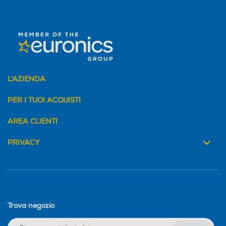
Core processore
Core processore
Octa Core
Octa Core
Velocità del processore in
Velocità del processore in
GHz
GHz
L'AZIENDA
2,5
2,2
PER I TUOI ACQUISTI
Descrizione processore
Descrizione processore
AREA CLIENTI
MediaTek Dimensity 7025-
Unisoc T760
Ultra
PRIVACY
Fotocamera digitale
Fotocamera digitale
Trova negozio
MegaPixel totali
MegaPixel totali