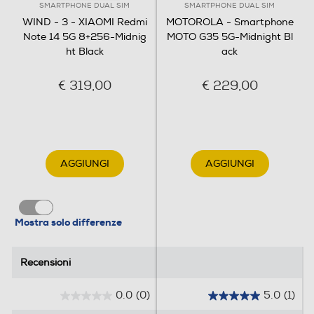
SMARTPHONE DUAL SIM
SMARTPHONE DUAL SIM
Porta USB
WIND - 3 - XIAOMI Redmi
MOTOROLA - Smartphone
Note 14 5G 8+256-Midnig
MOTO G35 5G-Midnight Bl
ht Black
ack
Tipo USB
€ 319,00
€ 229,00
USB Type-C
Funzioni
AGGIUNGI
AGGIUNGI
Comandi vocali
Mostra solo differenze
Viva voce
Recensioni
Recensioni
Vibrazione
0.0
(0)
5.0
(1)
0
5