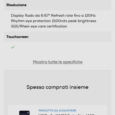
Risoluzione
Display fluido da 6.67" Refresh rate fino a 120Hz
Rhythm eye protection 2100nits peak brightness
SGS/Rhein eye care certification
Touchscreen
Tipologia
Mostra tutte le specifiche
SIM
Dual SIM
Spesso comprati insieme
Formato Slot SIM
Nano
PRODOTTO DA ACQUISTARE
Format