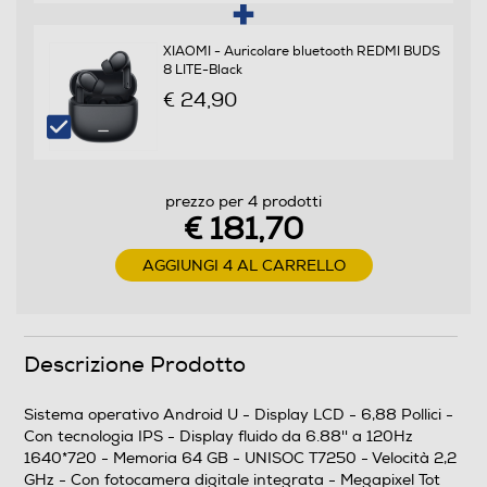
Sistema operativo
XIAOMI - Auricolare bluetooth REDMI BUDS
8 LITE-Black
Android
€ 24,90
Versione sistema operativo
U
prezzo per 4 prodotti
Core processore
€ 181,70
Octa Core
AGGIUNGI 4 AL CARRELLO
Velocità del processore in GHz
2,2
Descrizione Prodotto
Descrizione processore
Sistema operativo Android U - Display LCD - 6,88 Pollici -
UNISOC T7250
Con tecnologia IPS - Display fluido da 6.88'' a 120Hz
1640*720 - Memoria 64 GB - UNISOC T7250 - Velocità 2,2
GHz - Con fotocamera digitale integrata - Megapixel Tot