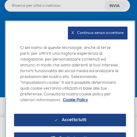
Classe affidabilità caduta libera A
INVIA
Fotocamera digitale
Fotocamera digitale
Indice di protezione - IP
Seguici sui social
54
X   Continua senza accettare
MegaPixel totali
MegaPixel totali
Dimensioni - Peso
Ci serviamo di queste tecnologie, anche di terze
32
32
parti, per offrirti una migliore esperienza di
Altezza-mm
navigazione, per personalizzare contenuti ed
Scarica la nostra app
Altre specifiche fotocamer
Altre specifiche fotocamer
annunci in modo che siano aderenti ai tuoi interessi,
a/e
a/e
fornirti funzionalità dei social media ed analizzare le
173,4
prestazioni del nostro sito. Selezionando
Posteriore: 32MP+Auxiliary
Sì
“Impostazioni cookie” ti sarà possibile determinare
Larghezza-mm
quali cookie verranno utilizzati in base alle tue
lens Frontale: 8MP
preferenze. Consulta la nostra cookie policy per
79,4
ulteriori informazioni.
Cookie Policy
Presenza autofocus
Presenza autofocus
Euronics Italia SpA. Sede legale Via Montefeltro, 6/a 20156 Milano
Profondità-mm
Partita Iva, Codice Fiscale e iscrizione CCIAA Milano Monza Brianza Lodi
n. 13337170156. Codice intermediario SDI: HHBD9AK. Vendite soggette
Accetta tutti
agli Artt. 45 e ss del Codice del Consumo in tema di Diritti dei
8,3
Consumatori.
€ 114,00
Flash incorporato
Flash incorporato
Peso-gr