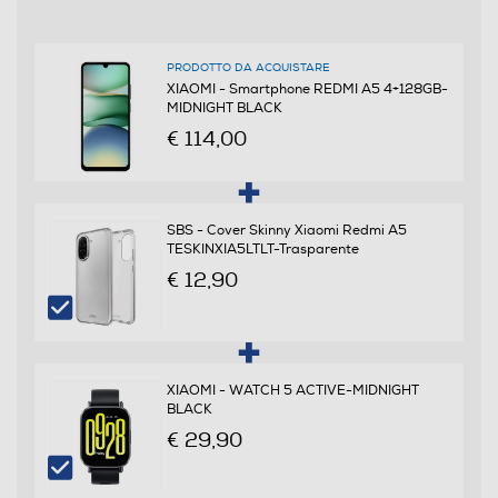
Dual SIM
PRODOTTO DA ACQUISTARE
Formato Slot SIM
XIAOMI - Smartphone REDMI A5 4+128GB-
MIDNIGHT BLACK
Nano
€ 114,00
Format
Slide
SBS - Cover Skinny Xiaomi Redmi A5
TESKINXIA5LTLT-Trasparente
Banda
€ 12,90
Quadri Band - Dual Mode UMTS/GSM
Specifiche frequenza
XIAOMI - WATCH 5 ACTIVE-MIDNIGHT
GSM:2/3/5/8 WCDMA:1/5/8 "LTE FDD:
BLACK
1/3/5/7/8/20/28 LTE TDD: 38/40/41"
€ 29,90
Sistema Operativo - Processore