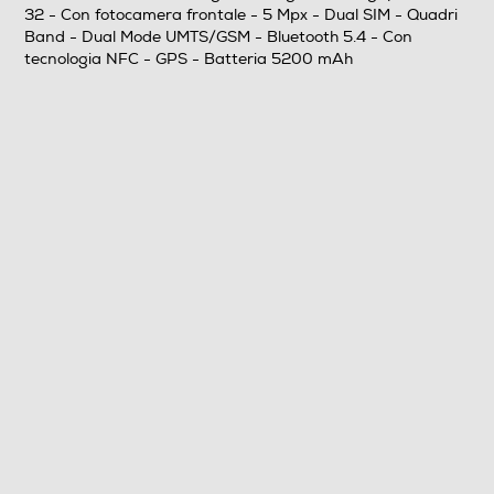
Fotocamera
32 - Con fotocamera frontale - 5 Mpx - Dual SIM - Quadri
Band - Dual Mode UMTS/GSM - Bluetooth 5.4 - Con
Fotocamera digitale
tecnologia NFC - GPS - Batteria 5200 mAh
MegaPixel totali
32
Altre specifiche fotocamera/e
Posteriore: 32MP+Auxiliary lens Frontale: 8MP
Presenza autofocus
Flash incorporato