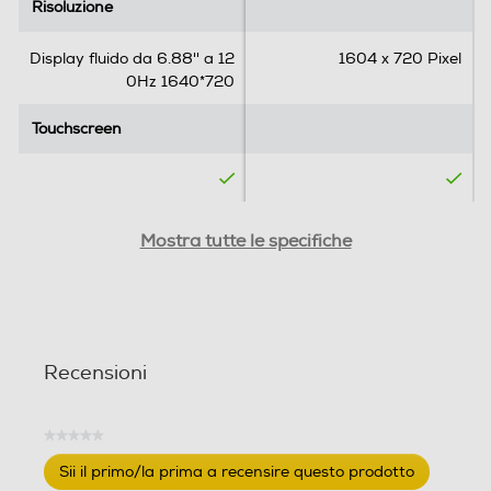
Risoluzione
Risoluzione
Standard
Display fluido da 6.88'' a 12
1604 x 720 Pixel
4G-LTE
0Hz 1640*720
Touchscreen
Touchscreen
5G-LTE
Tipo di offerta
Tipo di offerta
Mostra tutte le specifiche
WLAN
Offerta con SIM
Wi-Fi
SIM
SIM
Chiamate
Recensioni
Dual SIM
Dual SIM
Videochiamata
Formato Slot SIM
Formato Slot SIM
★★★★★
Nessuna
Sii il primo/la prima a recensire questo prodotto
Nano
Nano
valutazione