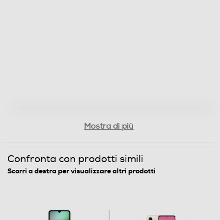
Fotocamera frontale
Megapixel fotocamera frontale
5
Memoria
Capacità di memoria-GB
Mostra di più
128
Tipo di RAM
Confronta con prodotti simili
Scorri a destra per visualizzare altri prodotti
DDR4
Tipo di memoria
Micro SD