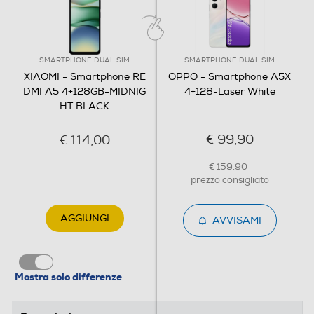
Connessioni
Bluetooth
SMARTPHONE DUAL SIM
SMARTPHONE DUAL SIM
XIAOMI - Smartphone RE
OPPO - Smartphone A5X
Bluetooth 5.4
DMI A5 4+128GB-MIDNIG
4+128-Laser White
HT BLACK
Tecnologia NFC
€ 99,90
€ 114,00
€ 159,90
Porta USB
prezzo consigliato
AGGIUNGI
AVVISAMI
Tipo USB
USB Type-C
Mostra solo differenze
Funzioni