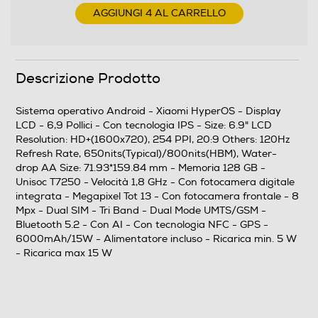
Octa Core
AGGIUNGI 4 AL CARRELLO
Velocità del processore in GHz
1,8
Descrizione Prodotto
Descrizione processore
Sistema operativo Android - Xiaomi HyperOS - Display
Unisoc T7250
LCD - 6,9 Pollici - Con tecnologia IPS - Size: 6.9" LCD
Resolution: HD+(1600x720), 254 PPI, 20:9 Others: 120Hz
Refresh Rate, 650nits(Typical)/800nits(HBM), Water-
Fotocamera
drop AA Size: 71.93*159.84 mm - Memoria 128 GB -
Unisoc T7250 - Velocità 1,8 GHz - Con fotocamera digitale
Fotocamera digitale
integrata - Megapixel Tot 13 - Con fotocamera frontale - 8
Mpx - Dual SIM - Tri Band - Dual Mode UMTS/GSM -
Bluetooth 5.2 - Con AI - Con tecnologia NFC - GPS -
6000mAh/15W - Alimentatore incluso - Ricarica min. 5 W
MegaPixel totali
- Ricarica max 15 W
13
Altre specifiche fotocamera/e