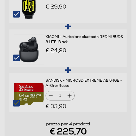
Banda
€ 29,90
Tri Band - Dual Mode UMTS/GSM
Specifiche frequenza
XIAOMI - Auricolare bluetooth REDMI BUDS
LTE: 1/3/5/7/8/20/28/38/40/41 (Full band) WCDMA:
8 LITE-Black
1/5/8 GSM: 2/3/5/8
€ 24,90
Sistema Operativo - Processore
Sistema operativo
SANDISK - MICROSD EXTREME A2 64GB +
A-Oro/Rosso
Android
1
Versione sistema operativo
€ 33,90
Xiaomi HyperOS
prezzo per 4 prodotti
Core processore
€ 225,70