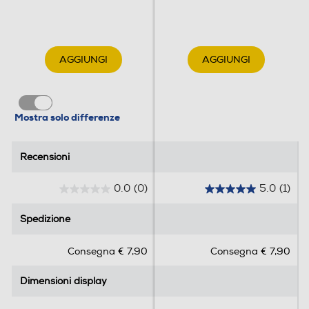
Tipo USB
USB Type-C
AGGIUNGI
AGGIUNGI
Funzioni
Presenza AI
Mostra solo differenze
Con AI
Recensioni
Recensioni
Comandi vocali
0.0
(0)
5.0
(1)
0
5
.
.
Spedizione
Spedizione
Viva voce
0
0
s
s
Consegna € 7,90
Consegna € 7,90
u
u
5
5
Vibrazione
Dimensioni display
Dimensioni display
s
s
t
t