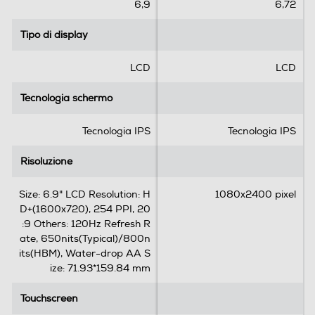
e
e
6,9
6,72
l
l
l
l
Tipo di display
Tipo di display
Standard
e
e
.
.
4G-LTE
LCD
LCD
1
r
Tecnologia schermo
Tecnologia schermo
e
c
5G-LTE
Tecnologia IPS
Tecnologia IPS
e
n
Risoluzione
Risoluzione
s
WLAN
i
Size: 6.9" LCD Resolution: H
1080x2400 pixel
o
D+(1600x720), 254 PPI, 20
Wi-Fi
n
:9 Others: 120Hz Refresh R
e
ate, 650nits(Typical)/800n
Chiamate
its(HBM), Water-drop AA S
ize: 71.93*159.84 mm
Videochiamata
Touchscreen
Touchscreen