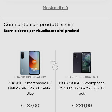
Mostra di più
128
Espansione memoria-GB
Confronta con prodotti simili
Scorri a destra per visualizzare altri prodotti
2048
Connessioni
Bluetooth
Bluetooth 5.2
Tecnologia NFC
SMARTPHONE DUAL SIM
SMARTPHONE DUAL SIM
XIAOMI - Smartphone RE
MOTOROLA - Smartphone
DMI A7 PRO 4+128G-Mist
MOTO G35 5G-Midnight Bl
Blue
ack
Porta USB
€ 137,00
€ 229,00