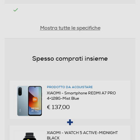
Doppio display
Mostra tutte le specifiche
Tipologia
Spesso comprati insieme
SIM
Dual SIM
PRODOTTO DA ACQUISTARE
Formato Slot SIM
XIAOMI - Smartphone REDMI A7 PRO
4+128G-Mist Blue
Micro
€ 137,00
Format
Bar phone
XIAOMI - WATCH 5 ACTIVE-MIDNIGHT
BLACK