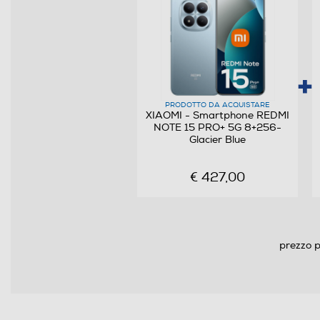
Specifiche frequenza
Sistema Operativo - Processore
Sistema operativo
PRODOTTO DA ACQUISTARE
Versione sistema operativo
XIAOMI - Smartphone REDMI
NOTE 15 PRO+ 5G 8+256-
Glacier Blue
Core processore
€ 427,00
Velocità del processore in GHz
Descrizione processore
prezzo p
Fotocamera
Fotocamera digitale
MegaPixel totali