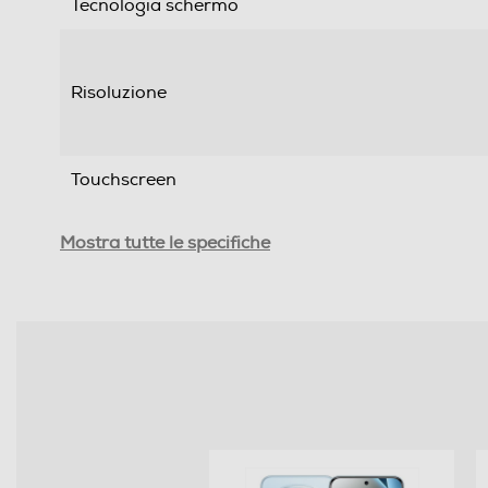
Tecnologia schermo
Risoluzione
Touchscreen
Tipologia
Mostra tutte le specifiche
SIM
Formato Slot SIM
Format
Banda