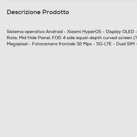
Descrizione Prodotto
Altre specifiche fotocamera/e
Sistema operativo Android - Xiaomi HyperOS - Display OLED - 6
Rate, Mid Hole Panel, FOD 4 side equal-depth curved screen 
Presenza autofocus
Megapixel - Fotocamera frontale 32 Mpx - 5G-LTE - Dual SI
Flash incorporato
Fotocamera frontale
Megapixel fotocamera frontale
Memoria
Capacità di memoria-GB
Capacità RAM - MB