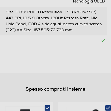
Tecnologia OLED
Size: 6.83" POLED Resolution: 1.5K(1280x2772),
447 PPI, 19.5:9 Others: 120Hz Refresh Rate, Mid
Hole Panel, FOD 4 side equal-depth curved screen
(???) AA Size: 157.505*72.730 mm
Dual SIM
Nano + eSIM
Slide
Spesso comprati insieme
Quadri Band - Dual Mode UMTS/GSM
LTE: 1/3/5/7/8/20/28/38/40/41 (Full band)