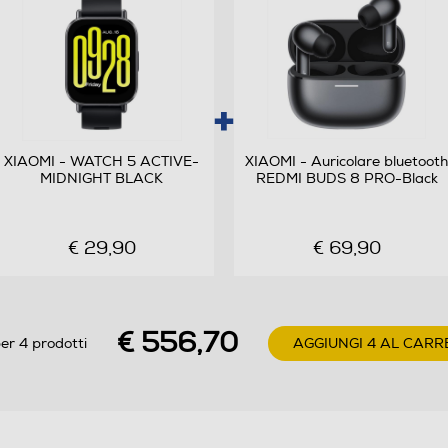
WCDMA: 1/5/8 GSM: 2/3/5/8
Android
Xiaomi HyperOS
XIAOMI - WATCH 5 ACTIVE-
XIAOMI - Auricolare bluetooth
MIDNIGHT BLACK
REDMI BUDS 8 PRO-Black
Octa Core
€ 29,90
€ 69,90
2,5
Snapdragon 7s Gen4
€ 556,70
er 4 prodotti
AGGIUNGI 4 AL CARR
200