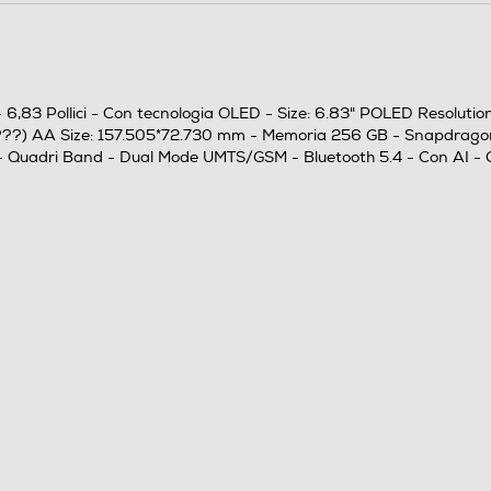
Fotocamera principale a 200 MP Fotocamera
ultra-grandangolare da 8 MP Fotocamera macro
da 2 MP
,83 Pollici - Con tecnologia OLED - Size: 6.83" POLED Resolution
(???) AA Size: 157.505*72.730 mm - Memoria 256 GB - Snapdragon
M - Quadri Band - Dual Mode UMTS/GSM - Bluetooth 5.4 - Con AI
32
256
8000