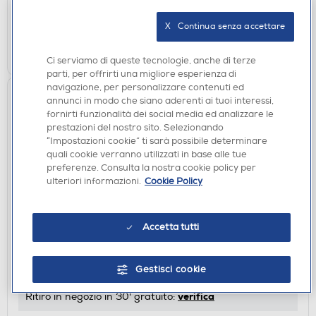
Acquisto online:
verifica
Ritiro in negozio in 30' gratuito:
X   Continua senza accettare
AGGIUNGI
Ci serviamo di queste tecnologie, anche di terze
parti, per offrirti una migliore esperienza di
navigazione, per personalizzare contenuti ed
annunci in modo che siano aderenti ai tuoi interessi,
fornirti funzionalità dei social media ed analizzare le
prestazioni del nostro sito. Selezionando
“Impostazioni cookie” ti sarà possibile determinare
quali cookie verranno utilizzati in base alle tue
preferenze. Consulta la nostra cookie policy per
ulteriori informazioni.
Cookie Policy
SMARTPHONE DUAL SIM
Accetta tutti
VODAFONE - OPPO A40 4G 8 256GB-Nero
€ 171,00
Gestisci cookie
disponibile
Acquisto online:
verifica
Ritiro in negozio in 30' gratuito: