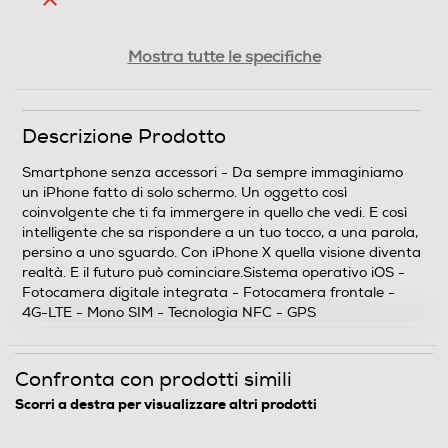
Tipologia
Mostra tutte le specifiche
SIM
Descrizione Prodotto
Mono SIM
Smartphone senza accessori - Da sempre immaginiamo
Formato Slot SIM
un iPhone fatto di solo schermo. Un oggetto così
coinvolgente che ti fa immergere in quello che vedi. E così
Nano
intelligente che sa rispondere a un tuo tocco, a una parola,
persino a uno sguardo. Con iPhone X quella visione diventa
Format
realtà. E il futuro può cominciare.Sistema operativo iOS -
Fotocamera digitale integrata - Fotocamera frontale -
Bar phone
4G-LTE - Mono SIM - Tecnologia NFC - GPS
Banda
Confronta con prodotti simili
Penta Band
Scorri a destra per visualizzare altri prodotti
Sistema Operativo - Processore