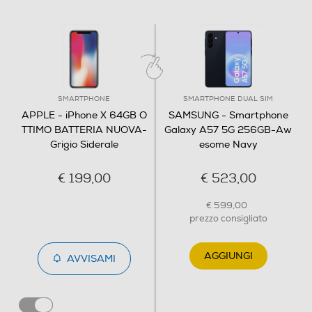
Sistema operativo
iOS
Descrizione processore
SMARTPHONE
SMARTPHONE DUAL SIM
A11 Bionic con architettura a 64 bit Motore neurale
APPLE - iPhone X 64GB O
SAMSUNG - Smartphone
Coprocessore di movimento M11 integrato
TTIMO BATTERIA NUOVA-
Galaxy A57 5G 256GB-Aw
Grigio Siderale
esome Navy
Fotocamera
€ 199,00
€ 523,00
Fotocamera digitale
€ 599,00
prezzo consigliato
Social Network Client
AGGIUNGI
AVVISAMI
MegaPixel totali