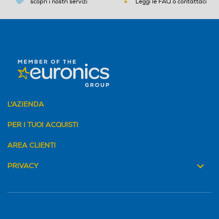
processore di movimento M
scopri i nostri servizi
One Core 2.9 GHz + Quad
Leggi le FAQ o contattaci
11 integrato
Core 2.6 GHz + Triple Core 1
Tipo USB
.9 GHz
Versione sistema operativ
Versione sistema operativ
o
o
Funzioni
Android 16
Comandi vocali
Core processore
Core processore
L'AZIENDA
Viva voce
Octa Core
PER I TUOI ACQUISTI
Velocità del processore in
Velocità del processore in
AREA CLIENTI
GHz
GHz
Vibrazione
PRIVACY
2,9
Fotocamera digitale
Fotocamera digitale
Altre funzioni