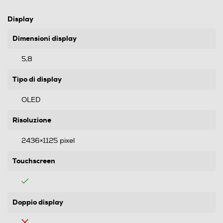
Display
Dimensioni display
5,8
Tipo di display
OLED
Risoluzione
2436×1125 pixel
Touchscreen
Doppio display