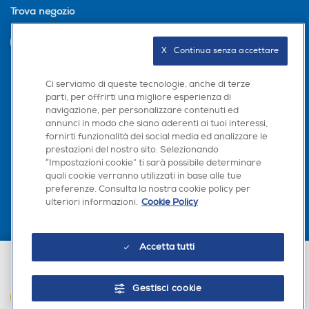
Riconoscimento del volto tramite la fotocamera
Trova negozio
TrueDepth
Social Network Client
Social Network Client
INVIA
X   Continua senza accettare
Standard
4G-LTE
Ci serviamo di queste tecnologie, anche di terze
MegaPixel totali
MegaPixel totali
Seguici sui social
parti, per offrirti una migliore esperienza di
navigazione, per personalizzare contenuti ed
annunci in modo che siano aderenti ai tuoi interessi,
12
50
fornirti funzionalità dei social media ed analizzare le
UMTS
prestazioni del nostro sito. Selezionando
Altre specifiche fotocamer
Altre specifiche fotocamer
“Impostazioni cookie” ti sarà possibile determinare
Scarica la nostra app
a/e
a/e
quali cookie verranno utilizzati in base alle tue
preferenze. Consulta la nostra cookie policy per
WLAN
Fotocamere da 12MP con g
50MP Grandangolare F1.8
ulteriori informazioni.
Cookie Policy
randangolo e teleobiettivo
12MP Ultragrandangolare
Wi-Fi
- Grandangolo: ƒ/1.8 - Tele
F2.2 5MP Macro F2.4
obiettivo: ƒ/2.4 - Zoom otti
Accetta tutti
co; zoom digitale fino a 10x
Chiamate
Euronics Italia SpA. Sede legale Via Montefeltro, 6/a 20156 Milano
€ 199,00
- Modalità Ritratto - Illumin
Partita Iva, Codice Fiscale e iscrizione CCIAA Milano Monza Brianza Lodi
azione ritratto (beta) - Dop
Gestisci cookie
n. 13337170156. Codice intermediario SDI: HHBD9AK. Vendite soggette
Videochiamata
AGGIUNGI AL CARRELLO
agli Artt. 45 e ss del Codice del Consumo in tema di Diritti dei
pia stabilizzazione ottica de