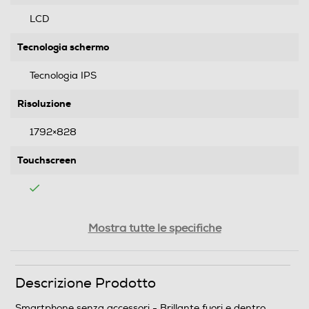
LCD
Tecnologia schermo
Tecnologia IPS
Risoluzione
1792×828
Touchscreen
Tipologia
Mostra tutte le specifiche
Tipo di offerta
Descrizione Prodotto
Senza SIM
Smartphone senza accessori - Brillante fuori e dentro.