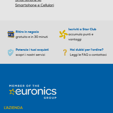
Smartphone e Cellulari
Tecnologia NFC
Sistema operativo
Sistema operativo
iOS
Android
Iscriviti a Star Club
Ritiro in negozio
Funzioni
Descrizione processore
Descrizione processore
accumula punti e
gratuito e in 30 minuti
vantaggi
Comandi vocali
A12 Bionic, Neural Engine d
Processore a 64 bit Octa C
Potenzia i tuoi acquisti
i nuova generazione
ore S5E8865 Exynos 1680
Hai dubbi per l'ordine?
scopri i nostri servizi
One Core 2.9 GHz + Quad
Leggi le FAQ o contattaci
Core 2.6 GHz + Triple Core 1
Viva voce
.9 GHz
Versione sistema operativ
Versione sistema operativ
o
o
Vibrazione
Android 16
Core processore
Core processore
L'AZIENDA
Standard