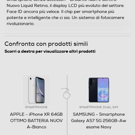
SIM
Nuovo Liquid Retina, il display LCD più evoluto del settore.
Face ID ancora più veloce. Il chip per smartphone più
Mono SIM
potente e intelligente che ci sia. Un sistema di fotocamere
rivoluzionario.
Formato Slot SIM
Nano
Confronta con prodotti simili
Scorri a destra per visualizzare altri prodotti
Sistema Operativo - Processore
Sistema operativo
iOS
Descrizione processore
A12 Bionic, Neural Engine di nuova generazione
SMARTPHONE
SMARTPHONE DUAL SIM
APPLE - iPhone XR 64GB
SAMSUNG - Smartphone
Fotocamera
OTTIMO BATTERIA NUOV
Galaxy A57 5G 256GB-Aw
A-Bianco
esome Navy
Fotocamera digitale