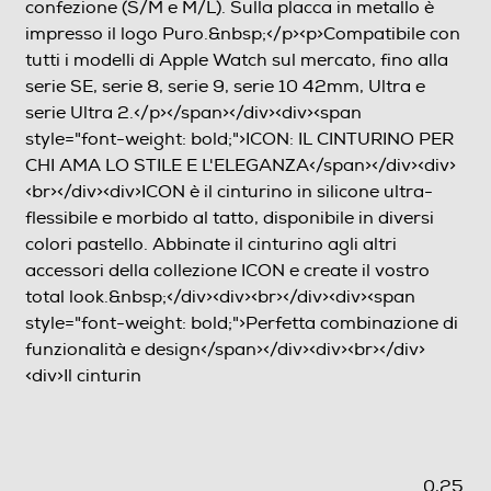
confezione (S/M e M/L). Sulla placca in metallo è
impresso il logo Puro.&nbsp;</p><p>Compatibile con
tutti i modelli di Apple Watch sul mercato, fino alla
serie SE, serie 8, serie 9, serie 10 42mm, Ultra e
serie Ultra 2.</p></span></div><div><span
style="font-weight: bold;">ICON: IL CINTURINO PER
CHI AMA LO STILE E L'ELEGANZA</span></div><div>
<br></div><div>ICON è il cinturino in silicone ultra-
flessibile e morbido al tatto, disponibile in diversi
colori pastello. Abbinate il cinturino agli altri
accessori della collezione ICON e create il vostro
total look.&nbsp;</div><div><br></div><div><span
style="font-weight: bold;">Perfetta combinazione di
funzionalità e design</span></div><div><br></div>
<div>Il cinturin
0,25