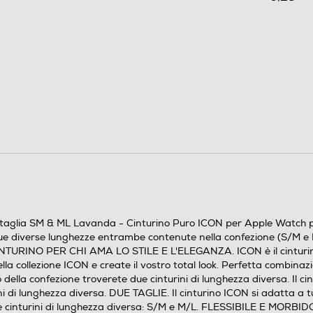
si taglia SM & ML Lavanda - Cinturino Puro ICON per Apple Watc
 due diverse lunghezze entrambe contenute nella confezione (S/M e M/
 CINTURINO PER CHI AMA LO STILE E L'ELEGANZA. ICON è il cinturino in
i della collezione ICON e create il vostro total look. Perfetta combina
o della confezione troverete due cinturini di lunghezza diversa. Il 
ini di lunghezza diversa. DUE TAGLIE. Il cinturino ICON si adatta a
e cinturini di lunghezza diversa: S/M e M/L. FLESSIBILE E MORBIDO A