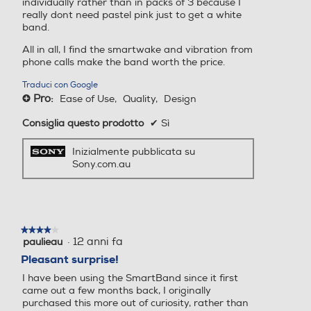
individually rather than in packs of 3 because I
really dont need pastel pink just to get a white
band.
All in all, I find the smartwake and vibration from
phone calls make the band worth the price.
Traduci con Google
Pro:
Ease of Use,
Quality,
Design
+
Consiglia questo prodotto
✔
Sì
Inizialmente pubblicata su
Sony.com.au
★★★★★
★★★★★
·
12 anni fa
paulieau
4
su
Pleasant surprise!
5
I have been using the SmartBand since it first
stelle.
came out a few months back, I originally
purchased this more out of curiosity, rather than