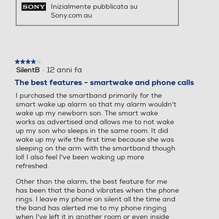
Inizialmente pubblicata su
Sony.com.au
★★★★★
★★★★★
·
12 anni fa
SilentB
4
su
The best features - smartwake and phone calls
5
I purchased the smartband primarily for the
stelle.
smart wake up alarm so that my alarm wouldn't
wake up my newborn son. The smart wake
works as advertised and allows me to not wake
up my son who sleeps in the same room. It did
wake up my wife the first time because she was
sleeping on the arm with the smartband though
lol! I also feel I've been waking up more
refreshed.
Other than the alarm, the best feature for me
has been that the band vibrates when the phone
rings. I leave my phone on silent all the time and
the band has alerted me to my phone ringing
when I've left it in another room or even inside