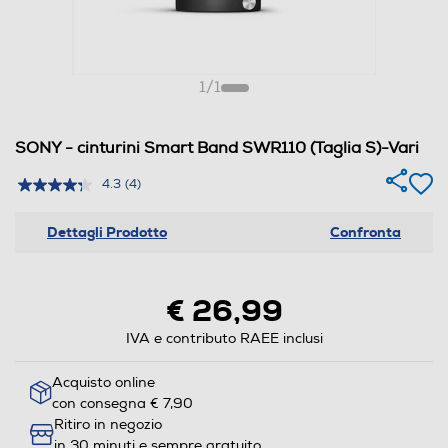
1
/
1
SONY - cinturini Smart Band SWR110 (Taglia S)-Vari
4.3
(4)
Dettagli Prodotto
Confronta
€ 26,99
IVA e contributo RAEE inclusi
Acquisto online
con consegna € 7,90
Ritiro in negozio
in 30 minuti e sempre gratuito