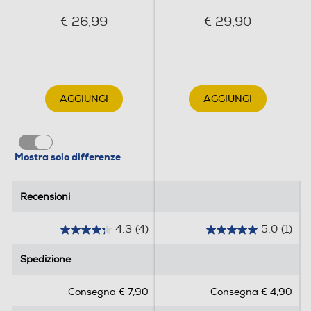
€ 26,99
€ 29,90
AGGIUNGI
AGGIUNGI
Mostra solo differenze
Recensioni
Recensioni
4.3
(4)
5.0
(1)
4
5
.
.
Spedizione
Spedizione
3
0
s
s
Consegna € 7,90
Consegna € 4,90
u
u
5
5