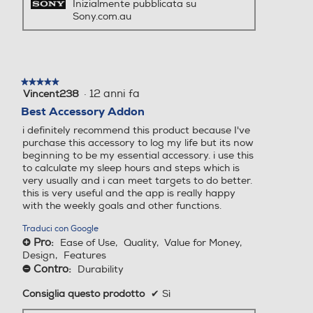
Inizialmente pubblicata su
Sony.com.au
Wi-Fi
Wi-Fi
★★★★★
★★★★★
Bluetooth
Bluetooth
·
12 anni fa
Vincent238
5
su
Best Accessory Addon
5
Bluetooth 5.3
i definitely recommend this product because I've
stelle.
purchase this accessory to log my life but its now
beginning to be my essential accessory. i use this
Tecnologia NFC
Tecnologia NFC
to calculate my sleep hours and steps which is
very usually and i can meet targets to do better.
this is very useful and the app is really happy
with the weekly goals and other functions.
Autonomia batteria-h
Autonomia batteria-h
Traduci con Google
Pro:
Ease of Use,
Quality,
Value for Money,
+
432
Design,
Features
Contro:
Durability
-
Supporto per ricarica
Supporto per ricarica
Consiglia questo prodotto
✔
Sì