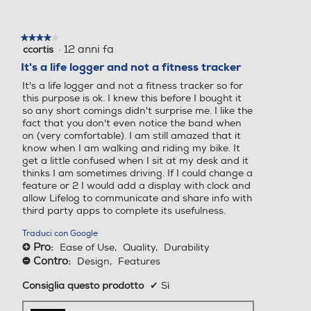
una
finestra
Larghezza-mm
Larghezza-mm
modale.
★★★★★
★★★★★
·
12 anni fa
ccortis
4
40,4
su
It's a life logger and not a fitness tracker
5
It's a life logger and not a fitness tracker so for
stelle.
Profondità-mm
Profondità-mm
this purpose is ok. I knew this before I bought it
so any short comings didn't surprise me. I like the
11,4
fact that you don't even notice the band when
on (very comfortable). I am still amazed that it
know when I am walking and riding my bike. It
Peso-Kg
Peso-Kg
get a little confused when I sit at my desk and it
thinks I am sometimes driving. If I could change a
0,08
feature or 2 I would add a display with clock and
allow Lifelog to communicate and share info with
third party apps to complete its usefulness.
USB
USB
Traduci con Google
Pro:
Ease of Use,
Quality,
Durability
+
Contro:
Design,
Features
-
Tipo USB
Tipo USB
Consiglia questo prodotto
✔
Sì