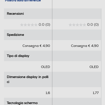
Mostra solo differenze
Recensioni
Recensioni
0.0
(0)
0.0
(0)
0
0
.
.
Spedizione
Spedizione
0
0
s
s
Consegna € 4,90
Consegna € 4,90
u
u
5
5
Tipo di display
Tipo di display
s
s
t
t
e
e
OLED
OLED
l
l
l
l
Dimensione display in polli
Dimensione display in polli
e
e
ci
ci
.
.
1,6
1,77
Tecnologia schermo
Tecnologia schermo