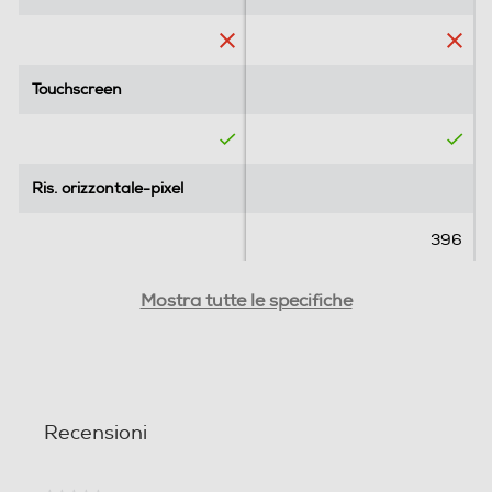
Touchscreen
Touchscreen
Ris. orizzontale-pixel
Ris. orizzontale-pixel
396
Ris. verticale-pixel
Ris. verticale-pixel
Mostra tutte le specifiche
484
GPS
GPS
Recensioni
Microfono incorporato
Microfono incorporato