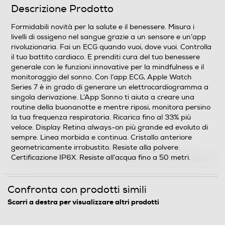
Descrizione Prodotto
Altoparlante
Formidabili novità per la salute e il benessere. Misura i
livelli di ossigeno nel sangue grazie a un sensore e un’app
rivoluzionaria. Fai un ECG quando vuoi, dove vuoi. Controlla
Water resistant
il tuo battito cardiaco. E prenditi cura del tuo benessere
generale con le funzioni innovative per la mindfulness e il
monitoraggio del sonno. Con l’app ECG, Apple Watch
Series 7 è in grado di generare un elettrocardiogramma a
Profondità-m
singola derivazione. L’App Sonno ti aiuta a creare una
routine della buonanotte e mentre riposi, monitora persino
50
la tua frequenza respiratoria. Ricarica fino al 33% più
veloce. Display Retina always-on più grande ed evoluto di
sempre. Linea morbida e continua. Cristallo anteriore
Dimensioni - Peso
geometricamente irrobustito. Resiste alla polvere.
Certificazione IP6X. Resiste all’acqua fino a 50 metri.
Peso-Kg
0,042
Confronta con prodotti simili
Scorri a destra per visualizzare altri prodotti
Connettività