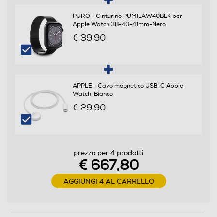
Dimensione display in pollici
PURO - Cinturino PUMILAW40BLK per
1,6
Apple Watch 38-40-41mm-Nero
€ 39,90
Tecnologia schermo
Touchscreen
APPLE - Cavo magnetico USB-C Apple
Watch-Bianco
€ 29,90
Funzioni e Plus
GPS
prezzo per 4 prodotti
€ 667,80
AGGIUNGI 4 AL CARRELLO
Microfono incorporato