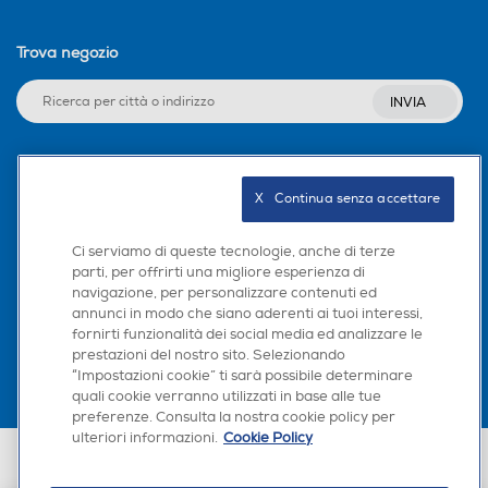
Trova negozio
INVIA
Seguici sui social
X   Continua senza accettare
Ci serviamo di queste tecnologie, anche di terze
parti, per offrirti una migliore esperienza di
navigazione, per personalizzare contenuti ed
Scarica la nostra app
annunci in modo che siano aderenti ai tuoi interessi,
Specifiche sensori
Specifiche sensori
fornirti funzionalità dei social media ed analizzare le
prestazioni del nostro sito. Selezionando
“Impostazioni cookie” ti sarà possibile determinare
Sensore di ossigeno nel san
quali cookie verranno utilizzati in base alle tue
gue Sensore luce ambiental
preferenze. Consulta la nostra cookie policy per
e
ulteriori informazioni.
Cookie Policy
Euronics Italia SpA. Sede legale Via Montefeltro, 6/a 20156 Milano
Partita Iva, Codice Fiscale e iscrizione CCIAA Milano Monza Brianza Lodi