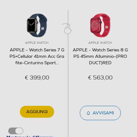
Modulo G - UMTS
Con modulo 4G (LTE)
Tecnologia NFC
APPLE WATCH
APPLE WATCH
APPLE - Watch Series 7 G
APPLE - Watch Series 8 G
PS+Cellular 41mm Acc Gra
PS 45mm Alluminio-(PRO
Batteria
fite-Cinturino Sport
…
DUCT)RED
Autonomia batteria-h
€ 399,00
€ 563,00
18
Informazioni sulla sicurezza del prodotto
AGGIUNGI
Clicca qui
AVVISAMI