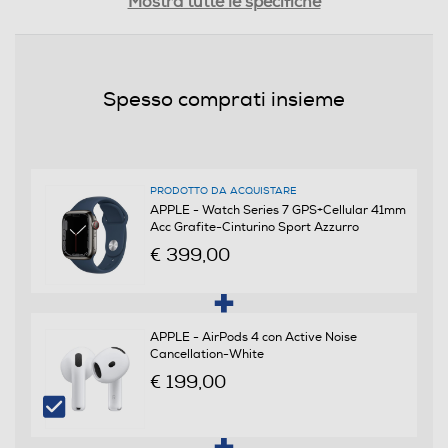
Mostra tutte le specifiche
Acciaio
Waterproof
Spesso comprati insieme
Waterproof
Descrizione marketing
<b>La grande svolta del grande display.</b> Con un
PRODOTTO DA ACQUISTARE
APPLE - Watch Series 7 GPS+Cellular 41mm
display così ampio l’esperienza d’uso di Apple Watch
Acc Grafite-Cinturino Sport Azzurro
diventa ancora migliore: ora tutto è più facile da
€ 399,00
leggere e da fare. Apple Watch Series 7 è la nostra idea
più grandiosa e brillante di sempre.
Display
APPLE - AirPods 4 con Active Noise
Cancellation-White
Tipo di display
€ 199,00
OLED