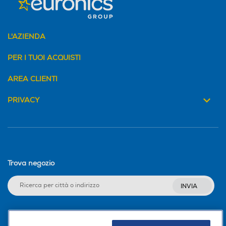
ad alta gamma dinamica S
ensore di luce ambientale P
rofondimetro fino a 6 metri
L'AZIENDA
Sensore di temperatura del
lacqua
PER I TUOI ACQUISTI
Profondità-m
Profondità-m
AREA CLIENTI
50
PRIVACY
Accessori in dotazione
Accessori in dotazione
1 smart watch, 1 quick user
guide, 1 power cord
Trova negozio
Peso-Kg
Peso-Kg
INVIA
0,044
USB
USB
Seguici sui social