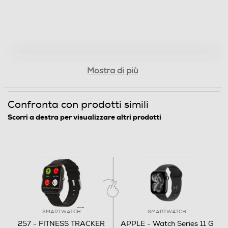
1 smart watch, 1 quick user guide, 1 power cord
Dimensioni - Peso
Peso-Kg
Mostra di più
0,044
Connettività
Confronta con prodotti simili
Scorri a destra per visualizzare altri prodotti
USB
Tipo USB
USB Standard
Wi-Fi
SMARTWATCH
SMARTWATCH
257 - FITNESS TRACKER
APPLE - Watch Series 11 G