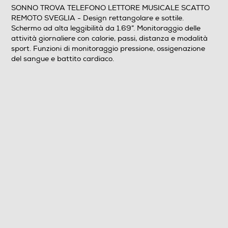
SONNO TROVA TELEFONO LETTORE MUSICALE SCATTO
Microfono incorporato
REMOTO SVEGLIA - Design rettangolare e sottile.
Schermo ad alta leggibilità da 1.69”. Monitoraggio delle
attività giornaliere con calorie, passi, distanza e modalità
sport. Funzioni di monitoraggio pressione, ossigenazione
Altoparlante
del sangue e battito cardiaco.
Vibrazione
Water resistant
Accessori
Accessori in dotazione