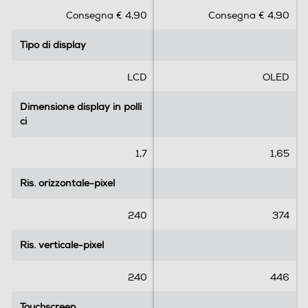
s
s
Consegna € 4,90
Consegna € 4,90
u
u
5
5
Informazioni sulla sicurezza del prodotto
Tipo di display
Tipo di display
s
s
t
t
Clicca qui
e
e
LCD
OLED
l
l
l
l
Dimensione display in polli
Dimensione display in polli
e
e
ci
ci
.
.
1,7
1,65
Ris. orizzontale-pixel
Ris. orizzontale-pixel
240
374
Ris. verticale-pixel
Ris. verticale-pixel
240
446
Touchscreen
Touchscreen