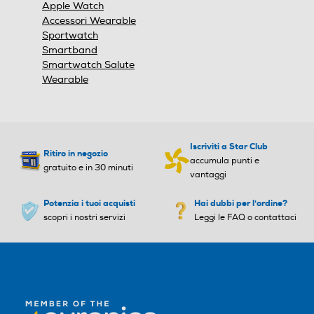
Vibrazione
Vibrazione
Apple Watch
Accessori Wearable
Sportwatch
Smartband
Water resistant
Water resistant
Smartwatch Salute
Wearable
Altre funzioni
Altre funzioni
Iscriviti a Star Club
Ritiro in negozio
Y
accumula punti e
gratuito e in 30 minuti
vantaggi
Specifiche sensori
Specifiche sensori
Potenzia i tuoi acquisti
Hai dubbi per l'ordine?
scopri i nostri servizi
Leggi le FAQ o contattaci
Cardiofrequenzimetro elett
rico Cardiofrequenzimetro
ottico di terza generazione
Sensore Livelli O1 Sensore
di temperatura2 Bussola Al
timetro sempre attivo Acce
lerometro highg Giroscopio