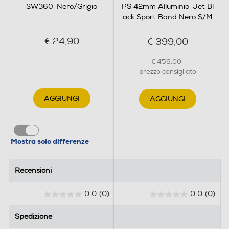
SW360-Nero/Grigio
PS 42mm Alluminio-Jet Bl
Bluetooth
ack Sport Band Nero S/M
Bluetooth 5.0
€ 24,90
€ 399,00
Tecnologia NFC
€ 459,00
prezzo consigliato
AGGIUNGI
AGGIUNGI
Batteria
Tipo di batteria
Mostra solo differenze
Ricaricabile 180 mAh
Autonomia batteria-h
Recensioni
Recensioni
140
0.0
(0)
0.0
(0)
0
0
.
.
Supporto per ricarica
Spedizione
Spedizione
0
0