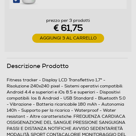
Dimensione display in pollici
1,7
prezzo per 3 prodotti
€ 61,75
Ris. orizzontale-pixel
AGGIUNGI 3 AL CARRELLO
240
Ris. verticale-pixel
240
Descrizione Prodotto
Touchscreen
Fitness tracker - Display LCD Transflettivo 1,7" -
Risoluzione 240x240 pixel - Sistemi operativi compatibili:
Android 4.4 e superiori e iOs 8.5 e superiori - Dispositivi
compatibili: Ios & Android - USB Standard - Bluetooth 5.0
- Vibrazione - Batteria ricaricabile 180 mAh - Autonomia
Funzioni e Plus
140h - Supporto per la ricarica - Waterproof - Water
resistant - Altre caratteristiche: FREQUENZA CARDIACA
GPS
OSSIGENAZIONE DEL SANGUE PRESSIONE SANGUIGNA
PASSI E DISTANZA NOTIFICHE AVVISO SEDENTARIETÀ
MODALITÀ SPORT CONTACALORIE MONITORAGGIO DEL