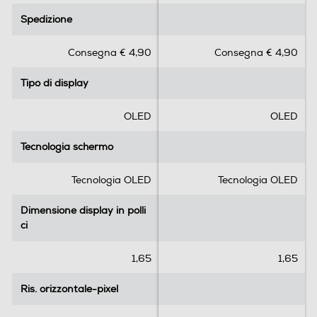
.
.
Spedizione
Spedizione
50
0
0
s
s
Consegna € 4,90
Consegna € 4,90
u
u
Connettività
5
5
Tipo di display
Tipo di display
s
s
USB
t
t
e
e
OLED
OLED
l
l
l
l
Tecnologia schermo
Tecnologia schermo
Tipo USB
e
e
.
.
Tecnologia OLED
Tecnologia OLED
Wi-Fi
Dimensione display in polli
Dimensione display in polli
ci
ci
1,65
1,65
Tipo Wi-Fi
Ris. orizzontale-pixel
Ris. orizzontale-pixel
Wi-Fi 4 (802.11n)