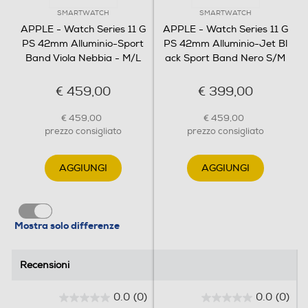
Altre funzioni
SMARTWATCH
SMARTWATCH
APPLE - Watch Series 11 G
APPLE - Watch Series 11 G
Y
PS 42mm Alluminio-Sport
PS 42mm Alluminio-Jet Bl
Band Viola Nebbia - M/L
ack Sport Band Nero S/M
Vibrazione
€ 459,00
€ 399,00
Specifiche sensori
€ 459,00
€ 459,00
prezzo consigliato
prezzo consigliato
Cardiofrequenzimetro elettrico Cardiofrequenzimetro
ottico di terza generazione Sensore Livelli O1 Sensore di
AGGIUNGI
AGGIUNGI
temperatura2 Bussola Altimetro sempre attivo
Accelerometro highg Giroscopio ad alta gamma
dinamica Sensore di luce ambientale Profondimetro fino
a 6 metri Sensore di temperatura dellacqua
Mostra solo differenze
Water resistant
Recensioni
Recensioni
0.0
(0)
0.0
(0)
Profondità-m
0
0