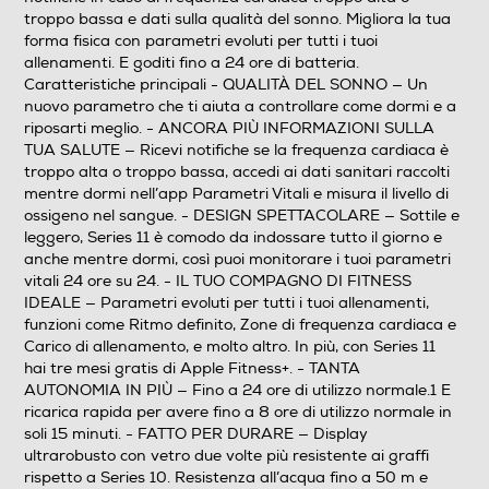
allenamenti, funzioni come Ritmo definito, Zone di fre
troppo bassa e dati sulla qualità del sonno. Migliora la tua
forma fisica con parametri evoluti per tutti i tuoi
allenamenti. E goditi fino a 24 ore di batteria.
Display
Caratteristiche principali - QUALITÀ DEL SONNO — Un
nuovo parametro che ti aiuta a controllare come dormi e a
Tipo di display
riposarti meglio. - ANCORA PIÙ INFORMAZIONI SULLA
TUA SALUTE — Ricevi notifiche se la frequenza cardiaca è
OLED
troppo alta o troppo bassa, accedi ai dati sanitari raccolti
mentre dormi nell’app Parametri Vitali e misura il livello di
Tecnologia schermo
ossigeno nel sangue. - DESIGN SPETTACOLARE — Sottile e
leggero, Series 11 è comodo da indossare tutto il giorno e
Tecnologia OLED
anche mentre dormi, così puoi monitorare i tuoi parametri
vitali 24 ore su 24. - IL TUO COMPAGNO DI FITNESS
Dimensione display in pollici
IDEALE — Parametri evoluti per tutti i tuoi allenamenti,
funzioni come Ritmo definito, Zone di frequenza cardiaca e
1,65
Carico di allenamento, e molto altro. In più, con Series 11
hai tre mesi gratis di Apple Fitness+. - TANTA
Ris. orizzontale-pixel
AUTONOMIA IN PIÙ — Fino a 24 ore di utilizzo normale.1 E
ricarica rapida per avere fino a 8 ore di utilizzo normale in
374
soli 15 minuti. - FATTO PER DURARE — Display
ultrarobusto con vetro due volte più resistente ai graffi
Ris. verticale-pixel
rispetto a Series 10. Resistenza all’acqua fino a 50 m e