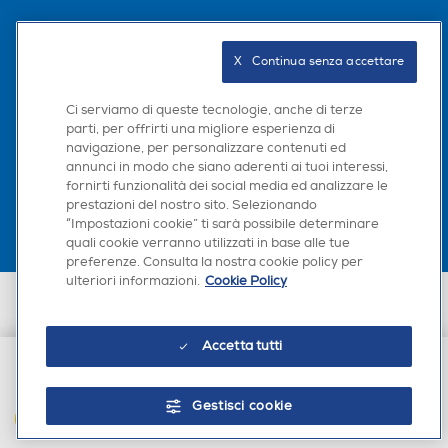
Wi-Fi
Wi-Fi
Seguici sui social
X   Continua senza accettare
Tipo Wi-Fi
Tipo Wi-Fi
Ci serviamo di queste tecnologie, anche di terze
parti, per offrirti una migliore esperienza di
navigazione, per personalizzare contenuti ed
Scarica la nostra app
Wi-Fi 4 (802.11n)
Wi-Fi 4 (802.11n)
annunci in modo che siano aderenti ai tuoi interessi,
fornirti funzionalità dei social media ed analizzare le
Bluetooth
Bluetooth
prestazioni del nostro sito. Selezionando
“Impostazioni cookie” ti sarà possibile determinare
quali cookie verranno utilizzati in base alle tue
Bluetooth 5.3
Bluetooth 5.3
preferenze. Consulta la nostra cookie policy per
ulteriori informazioni.
Cookie Policy
Tecnologia NFC
Tecnologia NFC
Euronics Italia SpA. Sede legale Via Montefeltro, 6/a 20156 Milano
Partita Iva, Codice Fiscale e iscrizione CCIAA Milano Monza Brianza Lodi
n. 13337170156. Codice intermediario SDI: HHBD9AK. Vendite soggette
Accetta tutti
agli Artt. 45 e ss del Codice del Consumo in tema di Diritti dei
Consumatori.
Tipo di batteria
€ 459,00
Tipo di batteria
Gestisci cookie
AGGIUNGI AL CARRELLO
Ioni di Litio
Ioni di Litio