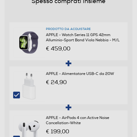
Spesso comprati insieme
Cinturino intercambiabile
PRODOTTO DA ACQUISTARE
APPLE - Watch Series 11 GPS 42mm
Alluminio-Sport Band Viola Nebbia - M/L
Materiale cassa
€ 459,00
Alluminio
Waterproof
APPLE - Alimentatore USB-C da 20W
Non waterproof
€ 24,90
Altre caratteristiche
Display Retina OLED LTPO3 alwayson con ampio
angolo di visualizzazione Display in vetro IonX due volte
pi resistente ai graffi (casse in alluminio)8 Display in
APPLE - AirPods 4 con Active Noise
Cancellation-White
cristallo di zaffiro (casse in titanio) Fino a 2000 nit di
luminosit di picco Luminosit minima 1 nit 326 pixel per
€ 199,00