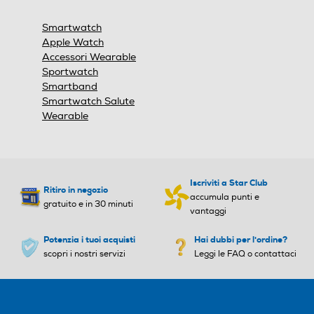
una
Supporto per ricarica
finestra
Smartwatch
modale.
Altre funzioni
Altre funzioni
Apple Watch
Accessori Wearable
Y
Y
Sportwatch
Smartband
Informazioni sulla sicurezza del prodotto
Vibrazione
Vibrazione
Smartwatch Salute
Wearable
Clicca qui
Specifiche sensori
Specifiche sensori
Iscriviti a Star Club
Ritiro in negozio
Cardiofrequenzimetro elett
Cardiofrequenzimetro elett
accumula punti e
gratuito e in 30 minuti
rico Cardiofrequenzimetro
rico Cardiofrequenzimetro
vantaggi
ottico di terza generazione
ottico di terza generazione
Sensore Livelli O1 Sensore
Potenzia i tuoi acquisti
Sensore Livelli O1 Sensore
Hai dubbi per l'ordine?
di temperatura2 Bussola Al
scopri i nostri servizi
di temperatura2 Bussola Al
Leggi le FAQ o contattaci
timetro sempre attivo Acce
timetro sempre attivo Acce
lerometro highg Giroscopio
lerometro highg Giroscopio
ad alta gamma dinamica S
ad alta gamma dinamica S
ensore di luce ambientale P
ensore di luce ambientale P