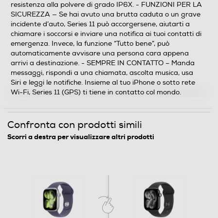
resistenza alla polvere di grado IP6X. - FUNZIONI PER LA
446
SICUREZZA — Se hai avuto una brutta caduta o un grave
incidente d’auto, Series 11 può accorgersene, aiutarti a
Touchscreen
chiamare i soccorsi e inviare una notifica ai tuoi contatti di
emergenza. Invece, la funzione “Tutto bene”, può
automaticamente avvisare una persona cara appena
arrivi a destinazione. - SEMPRE IN CONTATTO – Manda
messaggi, rispondi a una chiamata, ascolta musica, usa
Funzioni e Plus
Siri e leggi le notifiche. Insieme al tuo iPhone o sotto rete
Wi-Fi, Series 11 (GPS) ti tiene in contatto col mondo.
GPS
Confronta con prodotti simili
Scorri a destra per visualizzare altri prodotti
Microfono incorporato
Altoparlante