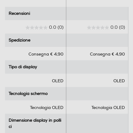
Ris. verticale-pixel
Recensioni
Recensioni
496
0.0
(0)
0.0
(0)
0
0
Touchscreen
.
.
Spedizione
Spedizione
0
0
s
s
Consegna € 4,90
Consegna € 4,90
u
u
Funzioni e Plus
5
5
Tipo di display
Tipo di display
s
s
GPS
t
t
e
e
OLED
OLED
l
l
l
l
Tecnologia schermo
Tecnologia schermo
Microfono incorporato
e
e
.
.
Tecnologia OLED
Tecnologia OLED
Dimensione display in polli
Dimensione display in polli
Altoparlante
ci
ci