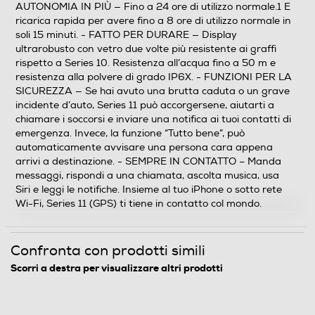
AUTONOMIA IN PIÙ — Fino a 24 ore di utilizzo normale.1 E
luminosit di picco Luminosit minima 1 nit 326 pixel per
ricarica rapida per avere fino a 8 ore di utilizzo normale in
pollice
soli 15 minuti. - FATTO PER DURARE — Display
ultrarobusto con vetro due volte più resistente ai graffi
Descrizione marketing
rispetto a Series 10. Resistenza all’acqua fino a 50 m e
resistenza alla polvere di grado IP6X. - FUNZIONI PER LA
Ricevi informazioni preziose sulla tua salute Apple
SICUREZZA — Se hai avuto una brutta caduta o un grave
Watch Series 11 ti offre informazioni preziose sulla tua
incidente d’auto, Series 11 può accorgersene, aiutarti a
salute, con notifiche in caso di frequenza cardiaca
chiamare i soccorsi e inviare una notifica ai tuoi contatti di
troppo alta o troppo bassa e dati sulla qualità del
emergenza. Invece, la funzione “Tutto bene”, può
sonno. Migliora la tua forma fisica con parametri evoluti
automaticamente avvisare una persona cara appena
per tutti i tuoi allenamenti. E goditi fino a 24 ore di
arrivi a destinazione. - SEMPRE IN CONTATTO – Manda
batteria. Caratteristiche principali - QUALITÀ DEL
messaggi, rispondi a una chiamata, ascolta musica, usa
SONNO — Un nuovo parametro che ti aiuta a
Siri e leggi le notifiche. Insieme al tuo iPhone o sotto rete
controllare come dormi e a riposarti meglio. - ANCORA
Wi-Fi, Series 11 (GPS) ti tiene in contatto col mondo.
PIÙ INFORMAZIONI SULLA TUA SALUTE — Ricevi
notifiche se la frequenza cardiaca è troppo alta o
troppo bassa, accedi ai dati sanitari raccolti mentre
Confronta con prodotti simili
dormi nell’app Parametri Vitali e misura il livello di
Scorri a destra per visualizzare altri prodotti
ossigeno nel sangue. - DESIGN SPETTACOLARE —
Sottile e leggero, Series 11 è comodo da indossare tutto
il giorno e anche mentre dormi, così puoi monitorare i