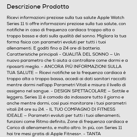
Videocamera incorporata
Descrizione Prodotto
Ricevi informazioni preziose sulla tua salute Apple Watch
Series 11 ti offre informazioni preziose sulla tua salute, con
Cinturino intercambiabile
notifiche in caso di frequenza cardiaca troppo alta o
troppo bassa e dati sulla qualità del sonno. Migliora la tua
forma fisica con parametri evoluti per tutti i tuoi
allenamenti. E goditi fino a 24 ore di batteria.
Materiale cassa
Caratteristiche principali - QUALITÀ DEL SONNO — Un
nuovo parametro che ti aiuta a controllare come dormi e a
Alluminio
riposarti meglio. - ANCORA PIÙ INFORMAZIONI SULLA
TUA SALUTE — Ricevi notifiche se la frequenza cardiaca è
Waterproof
troppo alta o troppo bassa, accedi ai dati sanitari raccolti
mentre dormi nell’app Parametri Vitali e misura il livello di
ossigeno nel sangue. - DESIGN SPETTACOLARE — Sottile e
Non waterproof
leggero, Series 11 è comodo da indossare tutto il giorno e
anche mentre dormi, così puoi monitorare i tuoi parametri
Altre caratteristiche
vitali 24 ore su 24. - IL TUO COMPAGNO DI FITNESS
IDEALE — Parametri evoluti per tutti i tuoi allenamenti,
Display Retina OLED LTPO3 alwayson con ampio
funzioni come Ritmo definito, Zone di frequenza cardiaca e
angolo di visualizzazione Display in vetro IonX due volte
Carico di allenamento, e molto altro. In più, con Series 11
pi resistente ai graffi (casse in alluminio)8 Display in
hai tre mesi gratis di Apple Fitness+. - TANTA
cristallo di zaffiro (casse in titanio) Fino a 2000 nit di