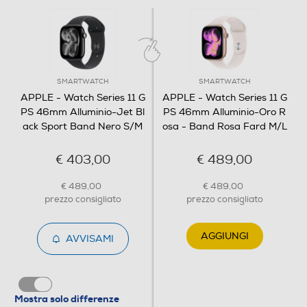
tuoi parametri vitali 24 ore su 24. - IL TUO COMPAGNO
DI FITNESS IDEALE — Parametri evoluti per tutti i tuoi
allenamenti, funzioni come Ritmo definito, Zone di fre
Display
SMARTWATCH
SMARTWATCH
Tipo di display
APPLE - Watch Series 11 G
APPLE - Watch Series 11 G
PS 46mm Alluminio-Jet Bl
PS 46mm Alluminio-Oro R
ack Sport Band Nero S/M
OLED
osa - Band Rosa Fard M/L
Tecnologia schermo
€ 403,00
€ 489,00
Tecnologia OLED
€ 489,00
€ 489,00
prezzo consigliato
prezzo consigliato
Dimensione display in pollici
AGGIUNGI
1,81
AVVISAMI
Ris. orizzontale-pixel
416
Mostra solo differenze