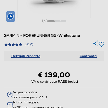
1
/
3
GARMIN - FORERUNNER 55-Whitestone
5.0
(1)
Dettagli Prodotto
Confronta
€ 139,00
IVA e contributo RAEE inclusi
Acquisto online
con consegna € 4,90
Ritiro in negozio
in 30 minuti e sempre gratuito