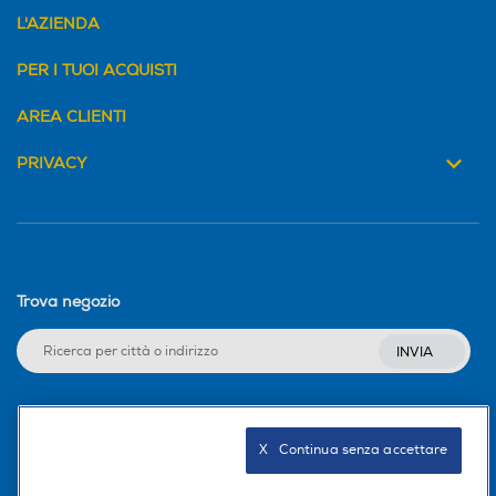
L'AZIENDA
Bluetooth 2.0
Bluetooth 5.3
PER I TUOI ACQUISTI
Tecnologia NFC
Tecnologia NFC
AREA CLIENTI
PRIVACY
Tipo Wi-Fi
Tipo Wi-Fi
Wi-Fi 4 (802.11n)
Supporto per ricarica
Supporto per ricarica
Trova negozio
INVIA
Tipo di batteria
Tipo di batteria
Seguici sui social
Ioni di Litio
X   Continua senza accettare
Autonomia batteria-h
Autonomia batteria-h