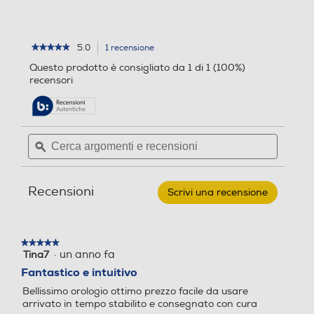
GPS
GPS
5.0
1 recensione
L'azione
★★★★★
★★★★★
5
porterà
Questo prodotto è consigliato da 1 di 1 (100%)
su
alla
Microfono incorporato
recensori
Microfono incorporato
5
pagina
stelle.
delle
Leggi
recensioni.
recensioni
per
Cerca
Cerca
GARMIN
Altoparlante
Altoparlante
argomenti
ϙ
argoment
-
FORERUNNER
e
e
55-
recensioni
recensio
Whitestone
Recensioni
Scrivi una recensione
.
Questa
Vibrazione
Vibrazione
azione
aprirà
★★★★★
★★★★★
una
·
un anno fa
Tina7
5
finestra
su
Water resistant
Water resistant
Fantastico e intuitivo
modale.
5
Bellissimo orologio ottimo prezzo facile da usare
stelle.
arrivato in tempo stabilito e consegnato con cura