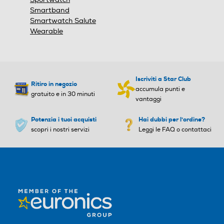
Smartband
50
Smartwatch Salute
Wearable
Peso-Kg
Peso-Kg
0,037
Iscriviti a Star Club
Ritiro in negozio
USB
USB
accumula punti e
gratuito e in 30 minuti
vantaggi
Potenzia i tuoi acquisti
Hai dubbi per l'ordine?
Tipo USB
Tipo USB
scopri i nostri servizi
Leggi le FAQ o contattaci
USB Standard
Wi-Fi
Wi-Fi
Bluetooth
Bluetooth