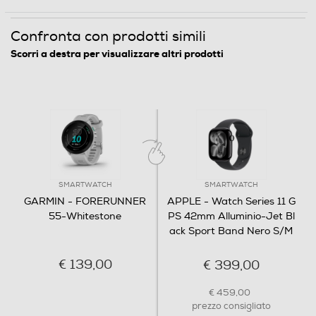
Vibrazione
Confronta con prodotti simili
Scorri a destra per visualizzare altri prodotti
Water resistant
Dimensioni - Peso
Peso-Kg
SMARTWATCH
SMARTWATCH
0,037
GARMIN - FORERUNNER
APPLE - Watch Series 11 G
55-Whitestone
PS 42mm Alluminio-Jet Bl
Connettività
ack Sport Band Nero S/M
USB
€ 139,00
€ 399,00
€ 459,00
prezzo consigliato
Tipo USB