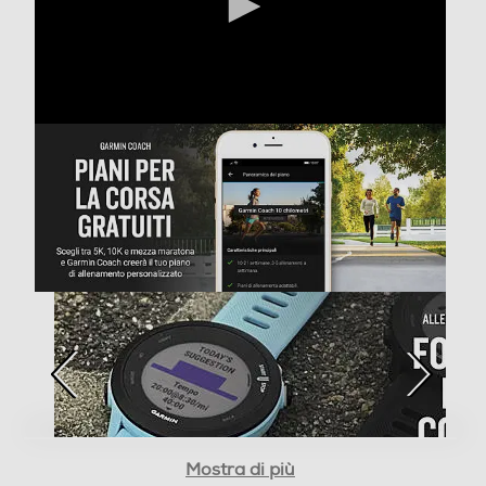
1,04
Touchscreen
Funzioni e Plus
GPS
Microfono incorporato
Altoparlante
Mostra di più