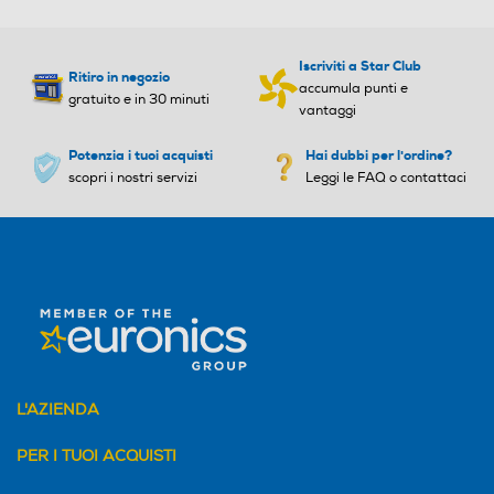
meno. La ricarica solare off
re fino a 14 giorni di durata
della batteria in modalità s
Iscriviti a Star Club
martwatch. Come sta reag
Ritiro in negozio
accumula punti e
endo il corpo? La rilevazion
gratuito e in 30 minuti
vantaggi
e della frequenza cardiaca
al polso1 e Pulse Ox2 te lo d
Potenzia i tuoi acquisti
Hai dubbi per l'ordine?
iranno. Hai bisogno di un co
scopri i nostri servizi
Leggi le FAQ o contattaci
ach per la corsa che conosc
a il percorso? Dai un'occhia
ta alla funzione PacePro™.
Corri e Pedala. Noi monitori
amo le tue statistiche. Sinto
nizza la tua musica preferit
a al polso e senza che alcun
o smartphone ti appesanti
sca.
L'AZIENDA
Vibrazione
Vibrazione
PER I TUOI ACQUISTI