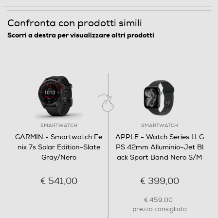
ricarica. Allenati di più. Ricarica meno. La ricarica solare
offre fino a 14 giorni di durata della batteria in modalità
Confronta con prodotti simili
smartwatch. Come sta reagendo il corpo? La
rilevazione della frequenza cardiaca al polso1 e Pulse
Scorri a destra per visualizzare altri prodotti
Ox2 te lo diranno. Hai bisogno di un coach per la corsa
che conosca il percorso? Dai un'occhiata alla funzione
PacePro™. Corri e Pedala. Noi monitoriamo le tue
statistiche. Sintonizza la tua musica preferita al polso e
senza che alcuno smartphone ti appesantisca.
Vibrazione
SMARTWATCH
SMARTWATCH
GARMIN - Smartwatch Fe
APPLE - Watch Series 11 G
Water resistant
nix 7s Solar Edition-Slate
PS 42mm Alluminio-Jet Bl
Gray/Nero
ack Sport Band Nero S/M
€ 541,00
€ 399,00
DISPLAY TOUCHSCR
Dimensioni - Peso
€ 459,00
Peso-Kg
prezzo consigliato