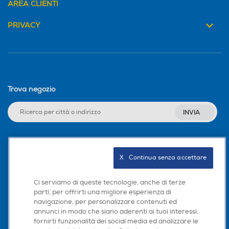
AREA CLIENTI
Water resistant
Water resistant
PRIVACY
Specifiche sensori
Specifiche sensori
Cardiofrequenzimetro elett
Trova negozio
rico Cardiofrequenzimetro
ottico di terza generazione
INVIA
Sensore Livelli O1 Sensore
di temperatura2 Bussola Al
timetro sempre attivo Acce
lerometro highg Giroscopio
Seguici sui social
ad alta gamma dinamica S
X   Continua senza accettare
ensore di luce ambientale P
rofondimetro fino a 6 metri
Ci serviamo di queste tecnologie, anche di terze
Sensore di temperatura del
parti, per offrirti una migliore esperienza di
lacqua
navigazione, per personalizzare contenuti ed
Scarica la nostra app
annunci in modo che siano aderenti ai tuoi interessi,
fornirti funzionalità dei social media ed analizzare le
Profondità-m
Profondità-m