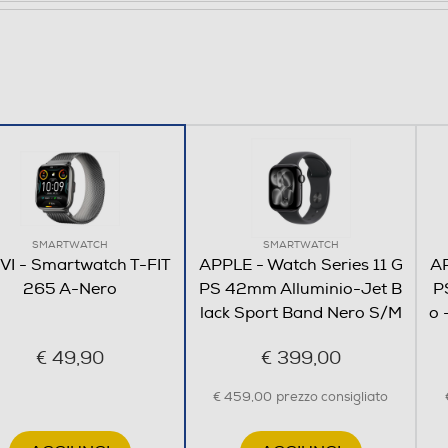
Bluetooth 5.3
SMARTWATCH
SMARTWATCH
VI - Smartwatch T-FIT
APPLE - Watch Series 11 G
AP
265 A-Nero
PS 42mm Alluminio-Jet B
P
144
lack Sport Band Nero S/M
o 
€ 49,90
€ 399,00
€ 459,00
prezzo consigliato