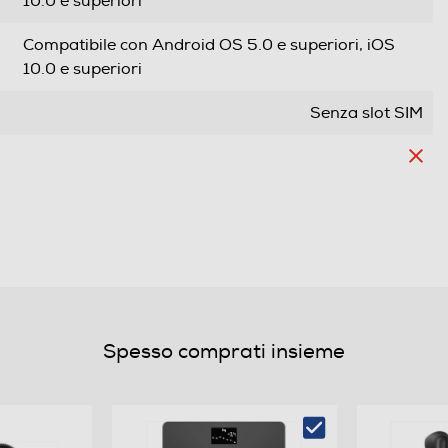
10.0 e superiori
Compatibile con Android OS 5.0 e superiori, iOS
10.0 e superiori
Senza slot SIM
Waterproof
Orologio interattivo con chiamate telefoniche
Wireless Smartphone Grande Display 1.75” Full
touch AMOLED Bracciale metallico tipo "Milanese" e
Spesso comprati insieme
secondo bracciale in silicone Visualizzazione del
numero telefonico o nome nella chiamata in arrivo
Rilevazione frequenza cardiaca, ossigenazione del
sangue, passi, calorie bruciate Si connette con