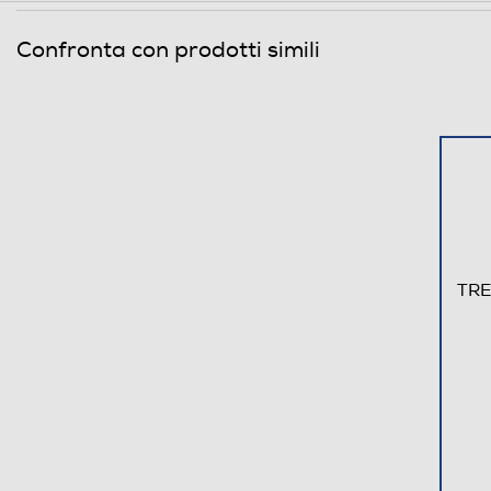
USB
Confronta con prodotti simili
Tipo USB
Wi-Fi
Bluetooth
Tecnologia NFC
Batteria
TRE
Autonomia batteria-h
Supporto per ricarica
Informazioni sulla sicurezza del prodotto
Clicca qui