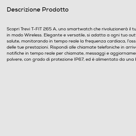
Descrizione marketing
Descrizione Prodotto
Scopri Trevi T-FIT 265 A, uno smartwatch che rivoluzionerà il tu
in modo Wireless. Elegante e versatile, si adatta a ogni tuo outfi
salute, monitorando in tempo reale la frequenza cardiaca, l’ossi
delle tue prestazioni. Rispondi alle chiamate telefoniche in arri
notifiche in tempo reale per chiamate, messaggi e aggiornament
polvere, con grado di protezione IP67, ed è alimentato da una 
Display
Tipo di display
Dimensione display in pollici
Touchscreen