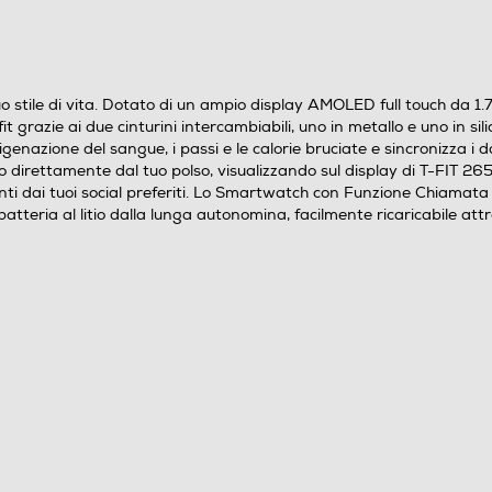
l’ossigenazione del sangue, i passi e le calorie
bruciate e sincronizza i dati con l’app dedicata
FitCloudPro per un’analisi completa delle tue
prestazioni. Rispondi alle chiamate telefoniche in
o stile di vita. Dotato di un ampio display AMOLED full touch da 1.
arrivo direttamente dal tuo polso, visualizzando sul
t grazie ai due cinturini intercambiabili, uno in metallo e uno in si
display di T-FIT 265 A il numero di telefono o il
genazione del sangue, i passi e le calorie bruciate e sincronizza i 
nome del contatto, e ricevi notifiche in tempo reale
vo direttamente dal tuo polso, visualizzando sul display di T-FIT 265 
i dai tuoi social preferiti. Lo Smartwatch con Funzione Chiamata W
per chiamate, messaggi e aggiornamenti dai tuoi
batteria al litio dalla lunga autonomina, facilmente ricaricabile a
social preferiti. Lo Smartwatch con Funzione
Chiamata Wireless Trevi T-FIT 264 A è resistente
all’acqua e alla polvere, con grado di protezione
Amoled
1,75