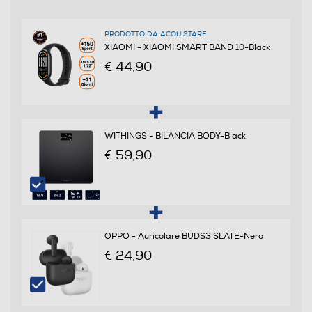
Amoled
PRODOTTO DA ACQUISTARE
Dimensione display in pollici
XIAOMI - XIAOMI SMART BAND 10-Black
€ 44,90
1,72
Tecnologia schermo
Tecnologia OLED
WITHINGS - BILANCIA BODY-Black
€ 59,90
Ris. orizzontale-pixel
520
Ris. verticale-pixel
OPPO - Auricolare BUDS3 SLATE-Nero
212
€ 24,90
Touchscreen