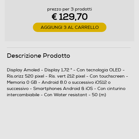
prezzo per 3 prodotti
Funzioni e Plus
€ 129,70
GPS
AGGIUNGI 3 AL CARRELLO
Microfono incorporato
Descrizione Prodotto
Display Amoled - Display 1,72 " - Con tecnologia OLED -
Altoparlante
Ris.orizz 520 pixel - Ris. vert 212 pixel - Con touchscreen -
Memoria 0 GB - Android 8.0 o successivo iOS12 o
successivo - Smartphones Android & iOS - Con cinturino
intercambiabile - Con Water resistant - 50 (m)
Vibrazione
Water resistant