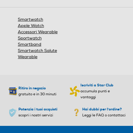
finestra
modale.
Water resistant
Water resistant
Smartwatch
Apple Watch
Accessori Wearable
Sportwatch
Profondità-m
Profondità-m
Smartband
Smartwatch Salute
50
Wearable
USB
USB
Iscriviti a Star Club
Ritiro in negozio
accumula punti e
gratuito e in 30 minuti
Tipo USB
Tipo USB
vantaggi
Potenzia i tuoi acquisti
Hai dubbi per l'ordine?
scopri i nostri servizi
Leggi le FAQ o contattaci
Wi-Fi
Wi-Fi