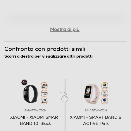
Bluetooth 5.4
Tecnologia NFC
Mostra di più
Batteria
Confronta con prodotti simili
Scorri a destra per visualizzare altri prodotti
Autonomia batteria-h
504
Supporto per ricarica
SMARTWATCH
SMARTWATCH
Informazioni sulla sicurezza del prodotto
XIAOMI - XIAOMI SMART
XIAOMI - SMART BAND 9
Clicca qui
BAND 10-Black
ACTIVE-Pink