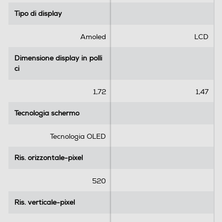
5
5
Tipo di display
Tipo di display
s
s
t
t
e
e
Amoled
LCD
l
l
l
l
Dimensione display in polli
Dimensione display in polli
e
e
ci
ci
.
.
1
1,72
1,47
r
e
Tecnologia schermo
Tecnologia schermo
c
e
Tecnologia OLED
n
s
Ris. orizzontale-pixel
Ris. orizzontale-pixel
i
o
520
n
e
Ris. verticale-pixel
Ris. verticale-pixel