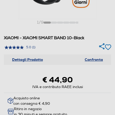
1
/
9
XIAOMI - XIAOMI SMART BAND 10-Black
5.0
(1)
Dettagli Prodotto
Confronta
€ 44,90
IVA e contributo RAEE inclusi
Acquisto online
con consegna € 4,90
Ritiro in negozio
in 30 minuti e sempre gratuito