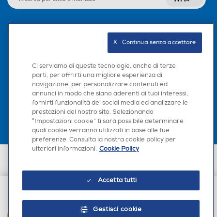
Seguici sui social
X   Continua senza accettare
Ci serviamo di queste tecnologie, anche di terze
parti, per offrirti una migliore esperienza di
navigazione, per personalizzare contenuti ed
Scarica la nostra app
annunci in modo che siano aderenti ai tuoi interessi,
fornirti funzionalità dei social media ed analizzare le
prestazioni del nostro sito. Selezionando
“Impostazioni cookie” ti sarà possibile determinare
quali cookie verranno utilizzati in base alle tue
preferenze. Consulta la nostra cookie policy per
ulteriori informazioni.
Cookie Policy
Euronics Italia SpA. Sede legale Via Montefeltro, 6/a 20156 Milano
Partita Iva, Codice Fiscale e iscrizione CCIAA Milano Monza Brianza Lodi
n. 13337170156. Codice intermediario SDI: HHBD9AK. Vendite soggette
Accetta tutti
agli Artt. 45 e ss del Codice del Consumo in tema di Diritti dei
Consumatori.
€ 44,90
Gestisci cookie
AGGIUNGI AL CARRELLO