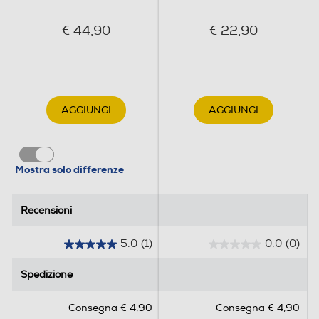
€ 44,90
€ 22,90
AGGIUNGI
AGGIUNGI
Mostra solo differenze
Recensioni
Recensioni
5.0
(1)
0.0
(0)
5
0
.
.
Spedizione
Spedizione
0
0
s
s
Consegna € 4,90
Consegna € 4,90
u
u