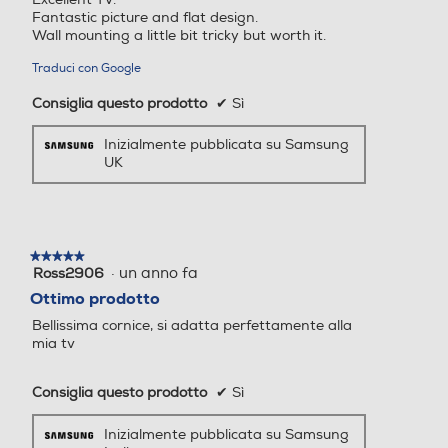
Fantastic picture and flat design.
Wall mounting a little bit tricky but worth it.
Traduci con Google
Consiglia questo prodotto
✔
Sì
Inizialmente pubblicata su Samsung
UK
★★★★★
★★★★★
·
un anno fa
Ross2906
5
su
Ottimo prodotto
5
Bellissima cornice, si adatta perfettamente alla
stelle.
mia tv
Consiglia questo prodotto
✔
Sì
Inizialmente pubblicata su Samsung