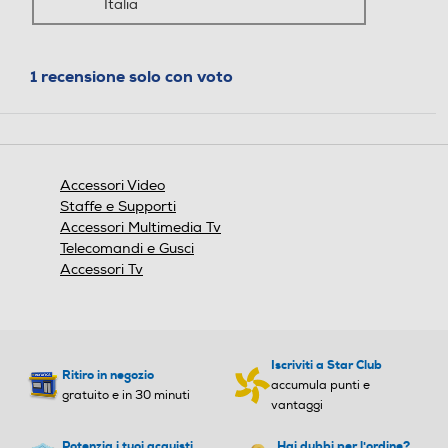
Italia
1 recensione solo con voto
Accessori Video
Staffe e Supporti
Accessori Multimedia Tv
Telecomandi e Gusci
Accessori Tv
Iscriviti a Star Club
Ritiro in negozio
accumula punti e
gratuito e in 30 minuti
vantaggi
* La disponibilità di stili e colori della cornice può variare a seconda del Paese
e delle dimensioni del TV.
Potenzia i tuoi acquisti
Hai dubbi per l'ordine?