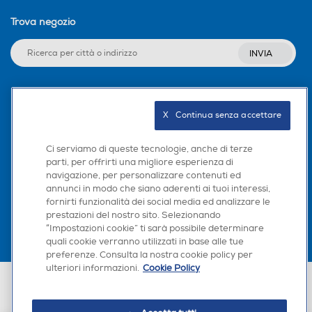
Trova negozio
INVIA
Seguici sui social
X   Continua senza accettare
Play Video
Ci serviamo di queste tecnologie, anche di terze
parti, per offrirti una migliore esperienza di
navigazione, per personalizzare contenuti ed
Scarica la nostra app
annunci in modo che siano aderenti ai tuoi interessi,
fornirti funzionalità dei social media ed analizzare le
prestazioni del nostro sito. Selezionando
“Impostazioni cookie” ti sarà possibile determinare
quali cookie verranno utilizzati in base alle tue
preferenze. Consulta la nostra cookie policy per
ulteriori informazioni.
Cookie Policy
Euronics Italia SpA. Sede legale Via Montefeltro, 6/a 20156 Milano
Partita Iva, Codice Fiscale e iscrizione CCIAA Milano Monza Brianza Lodi
n. 13337170156. Codice intermediario SDI: HHBD9AK. Vendite soggette