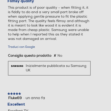
Flimsy quality
5
This product is of poor quality - when fitting it, it
stelle.
is fiddly to do and a very small part broke off
when applying gentle pressure to fit the plastic
fitting part. The quality feels flimsy and although
it is meant to look like wood it is evident it is
made from cheap plastic. Samsung were unable
to help when I reported this as they stated it
was not damaged on arrival.
Traduci con Google
Consiglia questo prodotto
✘
No
Inizialmente pubblicata su Samsung
UK
★★★★★
★★★★★
·
un anno fa
Fluke69
5
su
Excellent
5
Excellent TV.
stelle.