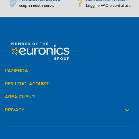
Qualsiasi
scopri i nostri servizi
Leggi le FAQ o contattaci
combinazione
sceglierai, sarà
semplicemente
perfetta. In qualsiasi
L'AZIENDA
stanza. Su qualsiasi
PER I TUOI ACQUISTI
parete.
AREA CLIENTI
PRIVACY