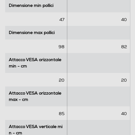
5
5
Dimensione min pollici
Dimensione min pollici
s
s
t
t
e
e
47
40
l
l
l
l
Dimensione max pollici
Dimensione max pollici
e
e
.
.
98
82
8
r
Attacco VESA orizzontale
Attacco VESA orizzontale
e
min - cm
min - cm
c
e
20
20
n
s
Attacco VESA orizzontale
Attacco VESA orizzontale
i
max - cm
max - cm
o
n
85
40
i
Attacco VESA verticale mi
Attacco VESA verticale mi
n - cm
n - cm