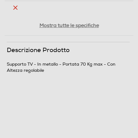
Rotazione orizzontale
Mostra tutte le specifiche
Supporto con motore
Descrizione Prodotto
Supporto TV - In metallo - Portata 70 Kg max - Con
Altezza regolabile
Copertura estetica cavi
Altezza regolabile
Ruote per lo spostamento