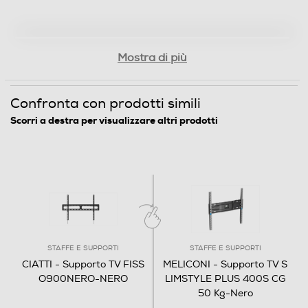
85
Attacco VESA verticale min - cm
Mostra di più
20
Attacco VESA verticale max - cm
Confronta con prodotti simili
60
Scorri a destra per visualizzare altri prodotti
Cassetti - Ante
Dimensioni - Peso
Altezza-mm
STAFFE E SUPPORTI
STAFFE E SUPPORTI
CIATTI - Supporto TV FISS
MELICONI - Supporto TV S
50
O900NERO-NERO
LIMSTYLE PLUS 400S CG
50 Kg-Nero
Larghezza-mm