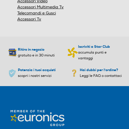
Accessori Video
Larghezza-mm
Larghezza-mm
Accessori Multimedia Tv
Telecomandi e Gusci
900
458
Accessori Tv
Profondità-mm
Profondità-mm
200
23
Iscriviti a Star Club
Ritiro in negozio
accumula punti e
gratuito e in 30 minuti
Peso-Kg
Peso-Kg
vantaggi
Potenzia i tuoi acquisti
2,2
Hai dubbi per l'ordine?
1,58
scopri i nostri servizi
Leggi le FAQ o contattaci