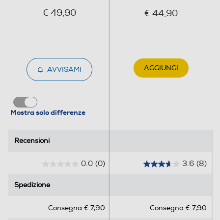
€ 49,90
€ 44,90
900
Profondità-mm
200
AGGIUNGI
AVVISAMI
Peso-Kg
2,2
Mostra solo differenze
Informazioni sulla sicurezza del prodotto
Clicca qui
Recensioni
Recensioni
0.0
(0)
3.6
(8)
0
3
.
.
Spedizione
Spedizione
0
6
s
s
Consegna € 7,90
Consegna € 7,90
u
u