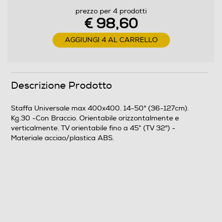
prezzo per 4 prodotti
€ 98,60
Ruote per lo spostamento
AGGIUNGI 4 AL CARRELLO
Accessori in dotazione
Descrizione Prodotto
Tasselli Fischer inclusi.
Staffa Universale max 400x400. 14-50" (36-127cm).
Descrizione marketing
Kg.30 -Con Braccio. Orientabile orizzontalmente e
verticalmente. TV orientabile fino a 45° (TV 32") -
CME è la linea di supporti economici pensata per chi
Materiale acciao/plastica ABS.
cerca la qualità Meliconi a prezzi contenuti. ER400 è un
supporto adatto a tutte le TV con foratura VESA 50 -
75 - 100 - 200 - 300 - 400 mm; il braccio consente di
allontanare lo schermo dalla parete ed inclinarlo
verticalmente ed orizzontalmente fino a 45°. Prodotto
certificato TÜV.