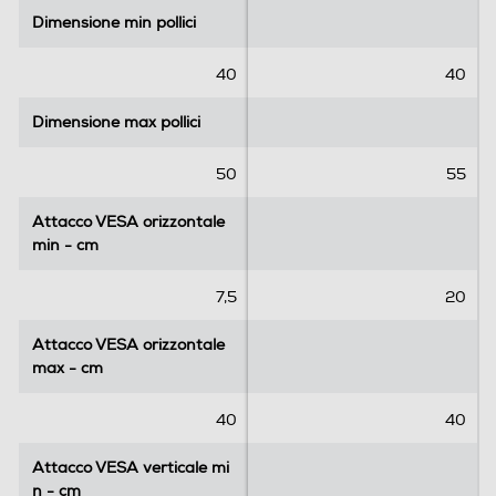
5
5
Dimensione min pollici
Dimensione min pollici
s
s
t
t
e
e
40
40
l
l
l
l
Dimensione max pollici
Dimensione max pollici
e
e
.
.
50
55
Attacco VESA orizzontale
Attacco VESA orizzontale
min - cm
min - cm
7,5
20
Attacco VESA orizzontale
Attacco VESA orizzontale
max - cm
max - cm
40
40
Attacco VESA verticale mi
Attacco VESA verticale mi
n - cm
n - cm