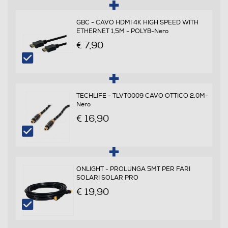
Gradi max inclinazione
GBC - CAVO HDMI 4K HIGH SPEED WITH
ETHERNET 1,5M - POLYB-Nero
25
€ 7,90
Rotazione orizzontale
Estensione max braccio - cm
TECHLIFE - TLVT0009 CAVO OTTICO 2,0M-
Nero
26,4
€ 16,90
Supporto con motore
ONLIGHT - PROLUNGA 5MT PER FARI
SOLARI SOLAR PRO
Copertura estetica cavi
€ 19,90
Altezza regolabile