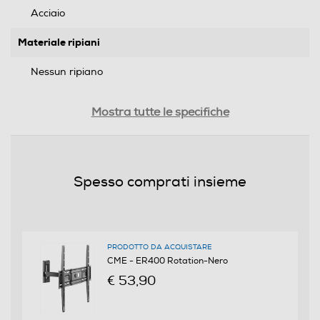
Acciaio
Materiale ripiani
Nessun ripiano
Portata max - Kg
Mostra tutte le specifiche
25
Norma VESA
Spesso comprati insieme
Norma VESA
Numero snodi
1
PRODOTTO DA ACQUISTARE
CME - ER400 Rotation-Nero
Movimento verticale
€ 53,90