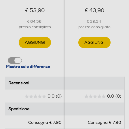
Profondità-mm
€ 53,90
€ 43,90
62
€ 64,56
€ 53,54
prezzo consigliato
prezzo consigliato
Peso-Kg
AGGIUNGI
AGGIUNGI
1,63
Informazioni sulla sicurezza del prodotto
Mostra solo differenze
Clicca qui
Recensioni
Recensioni
0.0
(0)
0.0
(0)
0
0
.
.
Spedizione
Spedizione
0
0
s
s
Consegna € 7,90
Consegna € 7,90
u
u