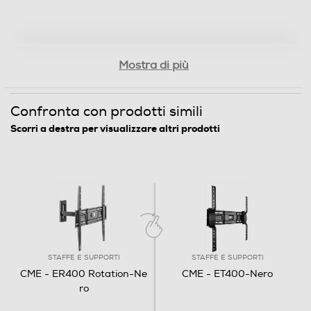
Attacco VESA verticale max - cm
40
Gradi max rotazione
Mostra di più
45
Confronta con prodotti simili
Cassetti - Ante
Scorri a destra per visualizzare altri prodotti
Dimensioni - Peso
Altezza-mm
420
STAFFE E SUPPORTI
STAFFE E SUPPORTI
Larghezza-mm
CME - ER400 Rotation-Ne
CME - ET400-Nero
ro
420