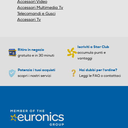
Accessori Video
Larghezza-mm
Larghezza-mm
Accessori Multimedia Tv
Telecomandi e Gusci
420
442
Accessori Tv
Profondità-mm
Profondità-mm
62
48
Iscriviti a Star Club
Ritiro in negozio
accumula punti e
gratuito e in 30 minuti
Peso-Kg
Peso-Kg
vantaggi
Potenzia i tuoi acquisti
1,63
Hai dubbi per l'ordine?
1,6
scopri i nostri servizi
Leggi le FAQ o contattaci