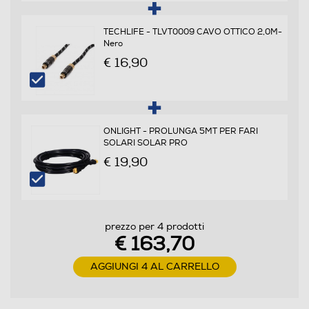
TECHLIFE - TLVT0009 CAVO OTTICO 2,0M-
Dettagli strutturali
Nero
€ 16,90
Dimensione min pollici
40
Dimensione max pollici
ONLIGHT - PROLUNGA 5MT PER FARI
SOLARI SOLAR PRO
82
€ 19,90
Attacco VESA orizzontale min - cm
30
prezzo per 4 prodotti
€ 163,70
Attacco VESA orizzontale max - cm
AGGIUNGI 4 AL CARRELLO
60
Attacco VESA verticale min - cm