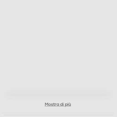
660
Profondità-mm
65
Peso-Kg
4,41
Informazioni sulla sicurezza del prodotto
Clicca qui
Mostra di più