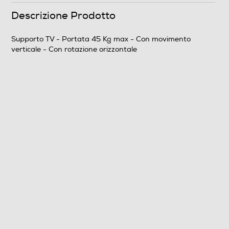
30
Descrizione Prodotto
Attacco VESA verticale max - cm
Supporto TV - Portata 45 Kg max - Con movimento
verticale - Con rotazione orizzontale
40
Gradi max rotazione
75
Cassetti - Ante
Dimensioni - Peso
Altezza-mm
125
Larghezza-mm