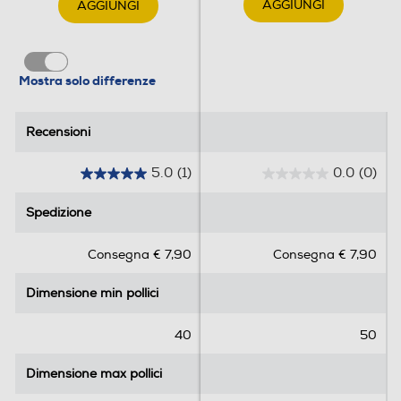
AGGIUNGI
AGGIUNGI
Mostra solo differenze
Recensioni
Recensioni
5.0
(1)
0.0
(0)
5
0
.
.
Spedizione
Spedizione
0
0
s
s
Consegna € 7,90
Consegna € 7,90
u
u
5
5
Dimensione min pollici
Dimensione min pollici
s
s
t
t
e
e
40
50
l
l
l
l
Dimensione max pollici
Dimensione max pollici
e
e