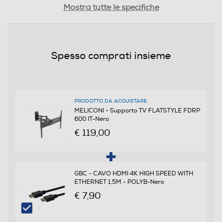
Mostra tutte le specifiche
Estensione max braccio - cm
Spesso comprati insieme
49,5
Supporto con motore
PRODOTTO DA ACQUISTARE
MELICONI - Supporto TV FLATSTYLE FDRP
600 IT-Nero
Copertura estetica cavi
€ 119,00
Altezza regolabile
GBC - CAVO HDMI 4K HIGH SPEED WITH
ETHERNET 1,5M - POLYB-Nero
€ 7,90
Ruote per lo spostamento