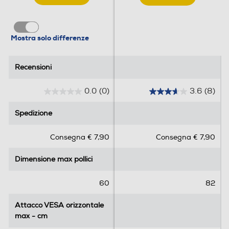
Mostra solo differenze
Recensioni
Recensioni
0.0
(0)
3.6
(8)
0
3
.
.
Spedizione
Spedizione
0
6
s
s
Consegna € 7,90
Consegna € 7,90
u
u
5
5
Dimensione max pollici
Dimensione max pollici
s
s
t
t
e
e
60
82
l
l
l
l
Attacco VESA orizzontale
Attacco VESA orizzontale
e
e
max - cm
max - cm
.
.