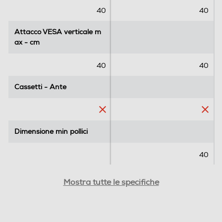
8
40
40
r
e
Attacco VESA verticale m
Attacco VESA verticale m
c
ax - cm
ax - cm
e
n
40
40
s
i
Cassetti - Ante
Cassetti - Ante
o
n
i
Dimensione min pollici
Dimensione min pollici
40
Attacco VESA orizzontale
Attacco VESA orizzontale
Mostra tutte le specifiche
min - cm
min - cm
20