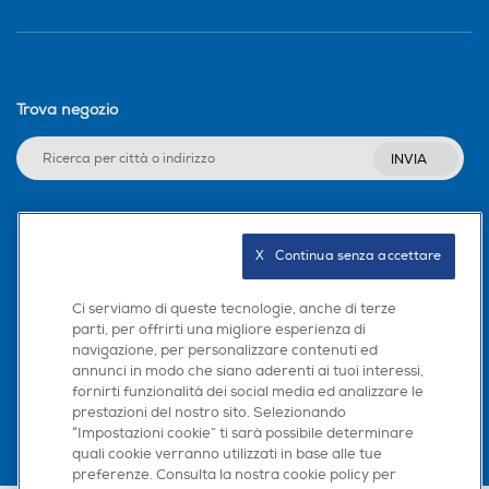
Trova negozio
INVIA
Seguici sui social
X   Continua senza accettare
Ci serviamo di queste tecnologie, anche di terze
parti, per offrirti una migliore esperienza di
navigazione, per personalizzare contenuti ed
Scarica la nostra app
annunci in modo che siano aderenti ai tuoi interessi,
fornirti funzionalità dei social media ed analizzare le
prestazioni del nostro sito. Selezionando
“Impostazioni cookie” ti sarà possibile determinare
quali cookie verranno utilizzati in base alle tue
preferenze. Consulta la nostra cookie policy per