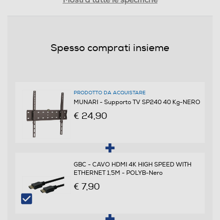
Mostra tutte le specifiche
Copertura estetica cavi
Spesso comprati insieme
Altezza regolabile
PRODOTTO DA ACQUISTARE
MUNARI - Supporto TV SP240 40 Kg-NERO
Ruote per lo spostamento
€ 24,90
Dettagli strutturali
GBC - CAVO HDMI 4K HIGH SPEED WITH
ETHERNET 1,5M - POLYB-Nero
Dimensione max pollici
€ 7,90
60