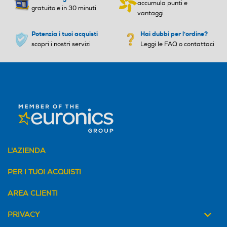
accumula punti e
gratuito e in 30 minuti
vantaggi
Peso-Kg
Peso-Kg
Potenzia i tuoi acquisti
Hai dubbi per l'ordine?
scopri i nostri servizi
1,414
Leggi le FAQ o contattaci
1,58
L'AZIENDA
PER I TUOI ACQUISTI
AREA CLIENTI
PRIVACY