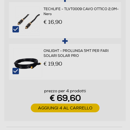
Attacco VESA orizzontale max - cm
TECHLIFE - TLVT0009 CAVO OTTICO 2,0M-
40
Nero
€ 16,90
Attacco VESA verticale max - cm
40
Cassetti - Ante
ONLIGHT - PROLUNGA 5MT PER FARI
SOLARI SOLAR PRO
€ 19,90
Dimensioni - Peso
Altezza-mm
prezzo per 4 prodotti
€ 69,60
425
AGGIUNGI 4 AL CARRELLO
Larghezza-mm
430