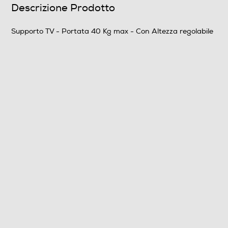
Descrizione Prodotto
Profondità-mm
Supporto TV - Portata 40 Kg max - Con Altezza regolabile
27
Peso-Kg
1,414
Informazioni sulla sicurezza del prodotto
Clicca qui