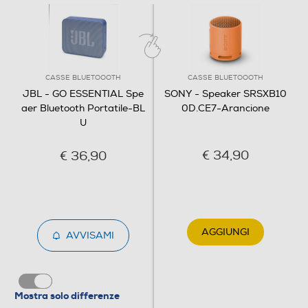
Informazioni sulla sicurezza del prodotto
Clicca qui
CASSE BLUETOOOTH
CASSE BLUETOOOTH
JBL - GO ESSENTIAL Spe
SONY - Speaker SRSXB10
aer Bluetooth Portatile-BL
0D.CE7-Arancione
U
€ 34,90
€ 36,90
AGGIUNGI
AVVISAMI
Mostra solo differenze