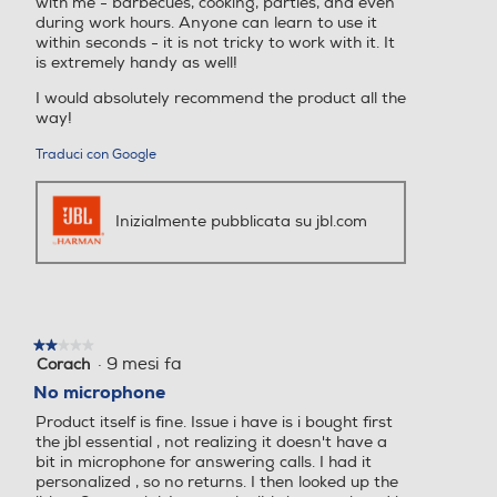
with me - barbecues, cooking, parties, and even
0,17
0,27
during work hours. Anyone can learn to use it
within seconds - it is not tricky to work with it. It
Altezza-mm
Altezza-mm
is extremely handy as well!
I would absolutely recommend the product all the
way!
Larghezza-mm
Larghezza-mm
Traduci con Google
Inizialmente pubblicata su jbl.com
Profondità-mm
Profondità-mm
★★★★★
★★★★★
·
9 mesi fa
Corach
2
su
No microphone
5
Product itself is fine. Issue i have is i bought first
stelle.
the jbl essential , not realizing it doesn't have a
bit in microphone for answering calls. I had it
personalized , so no returns. I then looked up the