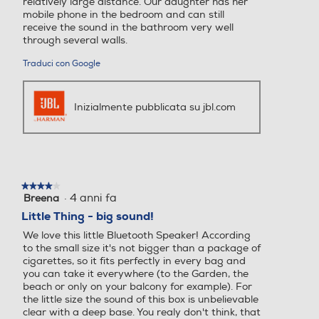
relatively large distance. Our daughter has her
mobile phone in the bedroom and can still
receive the sound in the bathroom very well
Potenza-W
Potenza-W
through several walls.
Traduci con Google
3,1
5
Radio
Radio
Inizialmente pubblicata su jbl.com
Subwoofer
Subwoofer
★★★★★
★★★★★
·
4 anni fa
Breena
4
su
Little Thing - big sound!
5
Impedenza-ohm
Impedenza-ohm
We love this little Bluetooth Speaker! According
stelle.
to the small size it's not bigger than a package of
4
cigarettes, so it fits perfectly in every bag and
you can take it everywhere (to the Garden, the
beach or only on your balcony for example). For
Amplificata
Amplificata
the little size the sound of this box is unbelievable
clear with a deep base. You realy don't think, that