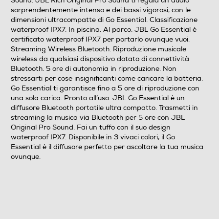
Dimensioni - Peso
Sound. JBL Rich Original Pro Sound ti regala un audio
sorprendentemente intenso e dei bassi vigorosi, con le
Peso-Kg
dimensioni ultracompatte di Go Essential. Classificazione
waterproof IPX7. In piscina. Al parco. JBL Go Essential è
certificato waterproof IPX7 per portarlo ovunque vuoi.
0,17
Streaming Wireless Bluetooth. Riproduzione musicale
wireless da qualsiasi dispositivo dotato di connettività
Descrizione
Bluetooth. 5 ore di autonomia in riproduzione. Non
stressarti per cose insignificanti come caricare la batteria.
Altre funzioni
Go Essential ti garantisce fino a 5 ore di riproduzione con
una sola carica. Pronto all’uso. JBL Go Essential è un
Rich Original JBL Pro Sound JBL Rich Original Pro
diffusore Bluetooth portatile ultra compatto. Trasmetti in
Sound ti regala un audio sorprendentemente intenso e
streaming la musica via Bluetooth per 5 ore con JBL
dei bassi vigorosi, con le dimensioni ultracompatte di Go
Original Pro Sound. Fai un tuffo con il suo design
Essential. Classificazione waterproof IPX7 In piscina. Al
waterproof IPX7. Disponibile in 3 vivaci colori, il Go
Essential è il diffusore perfetto per ascoltare la tua musica
parco. JBL Go Essential è certificato waterproof IPX7
ovunque.
per portarlo ovunque vuoi. Streaming Wireless
Bluetooth Riproduzione musicale wireless da qualsiasi
dispositivo dotato di connettività Bluetooth. 5 ore di
autonomia in riproduzione Non stressarti per cose
insignificanti come caricare la batteria. Go Essential ti
garantisce fino a 5 ore di riproduzione con una sola
carica.