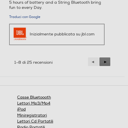
5 hours of battery and a String Bluetooth bring
fun to every Day.
Traduci con Google
Inizialmente pubblicata su jbl.com
Precedente
◄
Successiva
►
1–8 di 25 recensioni
Reviews
Reviews
Casse Bluetoooth
Lettori Mp3/Mp4
iPod
Miniregistratori
Lettori Cd Portatili
Radio Portatili