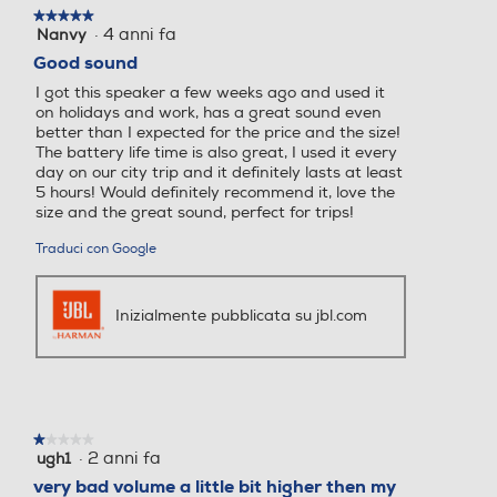
★★★★★
★★★★★
·
4 anni fa
Nanvy
5
su
Good sound
5
I got this speaker a few weeks ago and used it
stelle.
on holidays and work, has a great sound even
better than I expected for the price and the size!
The battery life time is also great, I used it every
day on our city trip and it definitely lasts at least
5 hours! Would definitely recommend it, love the
size and the great sound, perfect for trips!
Traduci con Google
Inizialmente pubblicata su jbl.com
★★★★★
★★★★★
·
2 anni fa
ugh1
1
su
very bad volume a little bit higher then my
5