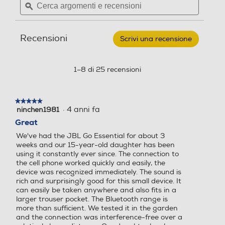
recensioni.
recensioni
argomenti
ϙ
argoment
per
e
e
JBL
Bluetooth
Bluetooth
-
recensioni
recensio
GO
Recensioni
Scrivi una recensione
.
ESSENTIAL
Bluetooth 4.2
Bluetooth 5.3
Speaer
Questa
Bluetooth
azione
Portatile-
Ethernet
Ethernet
aprirà
1–8 di 25 recensioni
BLU
una
finestra
modale.
★★★★★
★★★★★
·
4 anni fa
ninchen1981
5
Airplay
Airplay
su
Great
5
We've had the JBL Go Essential for about 3
stelle.
weeks and our 15-year-old daughter has been
using it constantly ever since. The connection to
USB
USB
the cell phone worked quickly and easily, the
device was recognized immediately. The sound is
rich and surprisingly good for this small device. It
can easily be taken anywhere and also fits in a
larger trouser pocket. The Bluetooth range is
DLNA
DLNA
more than sufficient. We tested it in the garden
and the connection was interference-free over a