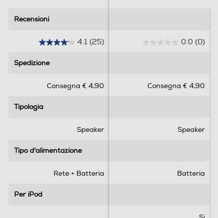
Recensioni
Recensioni
4.1
(25)
0.0
(0)
4
0
.
.
Spedizione
Spedizione
1
0
s
s
Consegna € 4,90
Consegna € 4,90
u
u
5
5
Tipologia
Tipologia
s
s
t
t
e
e
Speaker
Speaker
l
l
l
l
Tipo d'alimentazione
Tipo d'alimentazione
e
e
.
.
Rete + Batteria
Batteria
2
5
Per iPod
Per iPod
r
e
Si