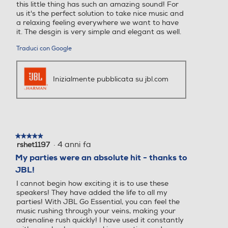
this little thing has such an amazing sound! For
us it's the perfect solution to take nice music and
a relaxing feeling everywhere we want to have
RDS -Radio Data System
RDS -Radio Data System
it. The desgin is very simple and elegant as well.
Traduci con Google
Internet Radio
Internet Radio
Inizialmente pubblicata su jbl.com
Tweeter
Tweeter
★★★★★
★★★★★
·
4 anni fa
rshet1197
5
su
My parties were an absolute hit - thanks to
Woofer
Woofer
5
JBL!
stelle.
I cannot begin how exciting it is to use these
speakers! They have added the life to all my
parties! With JBL Go Essential, you can feel the
Peso-Kg
Peso-Kg
music rushing through your veins, making your
adrenaline rush quickly! I have used it constantly