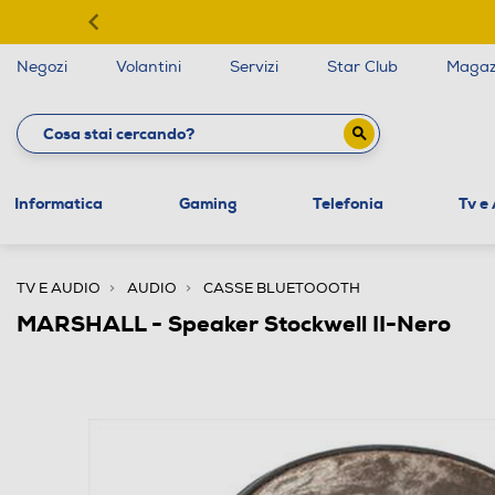
Negozi
Volantini
Servizi
Star Club
Magaz
Informatica
Gaming
Telefonia
Tv e
TV E AUDIO
AUDIO
CASSE BLUETOOOTH
MARSHALL - Speaker Stockwell II-Nero