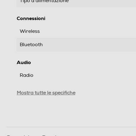
Tipo d'alimentazione
Connessioni
Wireless
Bluetooth
Audio
Radio
RDS -Radio Data System
Mostra tutte le specifiche
Subwoofer
Descrizione