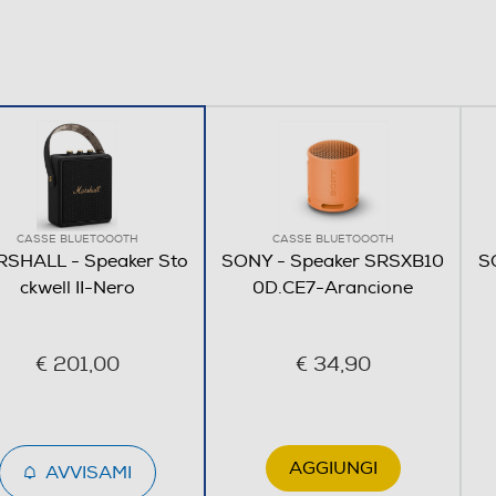
CASSE BLUETOOOTH
CASSE BLUETOOOTH
SHALL - Speaker Sto
SONY - Speaker SRSXB10
S
ckwell II-Nero
0D.CE7-Arancione
€ 201,00
€ 34,90
AGGIUNGI
AVVISAMI