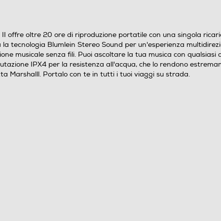
resistente e affidable - Struttura resistente
all'acqua IPX4 - Funzionalità multi-host
I offre oltre 20 ore di riproduzione portatile con una singola ricar
a la tecnologia Blumlein Stereo Sound per un'esperienza multidirezi
ione musicale senza fili. Puoi ascoltare la tua musica con qualsiasi 
e valutazione IPX4 per la resistenza all'acqua, che lo rendono estrem
1,41
ta Marshalll. Portalo con te in tutti i tuoi viaggi su strada.