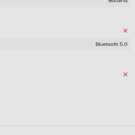
Batteria
Bluetooth 5.0
Suono multidirezionale - Bluetooth 5.0 - Design