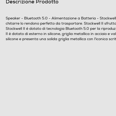
Descrizione Prodotto
Altre funzioni
Speaker - Bluetooth 5.0 - Alimentazione a Batteria - Stockwell I
chitarre lo rendono perfetto da trasportare. Stockwell II sfrutt
Dimensioni - Peso
Stockwell II é dotato di tecnologia Bluetooth 5.0 per la riproduz
II è dotato di esterno in silicone, griglia metallica in acciaio 
Peso-Kg
silicone e presenta una solida griglia metallica con l'iconica scrit
Informazioni sulla sicurezza del prodotto
Clicca qui