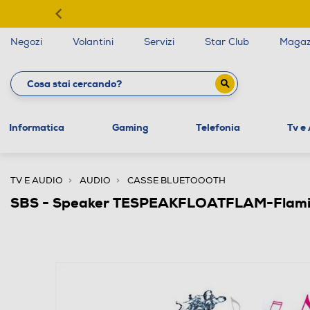
Negozi
Volantini
Servizi
Star Club
Magaz
Informatica
Gaming
Telefonia
Tv e
TV E AUDIO
AUDIO
CASSE BLUETOOOTH
SBS - Speaker TESPEAKFLOATFLAM-Flam