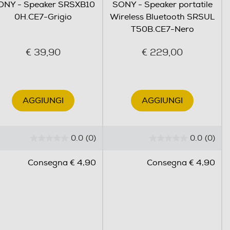
ONY - Speaker SRSXB10
SONY - Speaker portatile
0H.CE7-Grigio
Wireless Bluetooth SRSUL
T50B.CE7-Nero
€ 39,90
€ 229,00
AGGIUNGI
AGGIUNGI
0.0
(0)
0.0
(0)
0
0
.
.
Consegna € 4,90
Consegna € 4,90
0
0
s
s
u
u
5
5
s
s