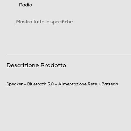
Radio
Subwoofer
Mostra tutte le specifiche
Descrizione
Dimensioni - Peso
Peso-Kg
Descrizione Prodotto
Informazioni sulla sicurezza del prodotto
Speaker - Bluetooth 5.0 - Alimentazione Rete + Batteria
Clicca qui