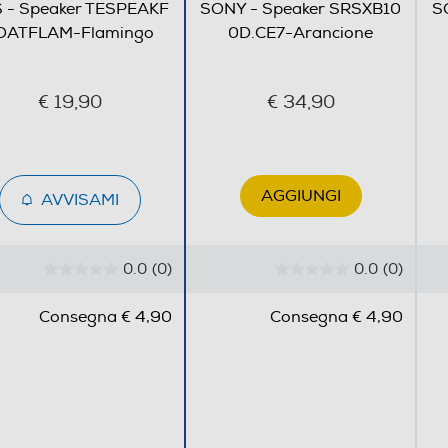
 - Speaker TESPEAKF
SONY - Speaker SRSXB10
S
OATFLAM-Flamingo
0D.CE7-Arancione
€ 19,90
€ 34,90
AGGIUNGI
AVVISAMI
0.0
(0)
0.0
(0)
0
0
.
.
Consegna € 4,90
Consegna € 4,90
0
0
s
s
u
u
5
5
s
s