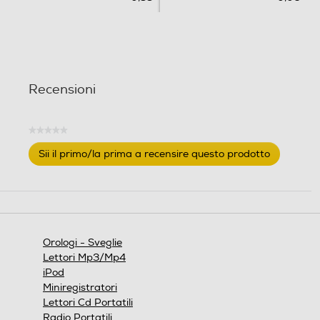
Recensioni
★★★★★
Nessuna
Sii il primo/la prima a recensire questo prodotto
valutazione
.
Questa
azione
aprirà
una
finestra
Orologi - Sveglie
modale.
Lettori Mp3/Mp4
iPod
Miniregistratori
Lettori Cd Portatili
Radio Portatili