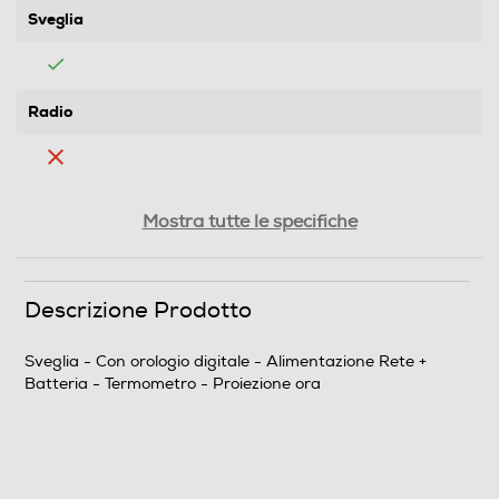
Sveglia
Radio
Schermo a colori
Mostra tutte le specifiche
Tipo d'alimentazione
Descrizione Prodotto
Rete + Batteria
Sveglia - Con orologio digitale - Alimentazione Rete +
Batteria - Termometro - Proiezione ora
Termometro
Proiezione ora