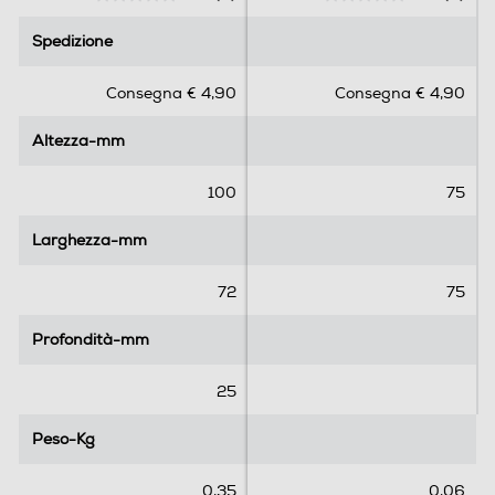
0
0
.
.
Spedizione
Spedizione
0
0
s
s
Consegna € 4,90
Consegna € 4,90
u
u
5
5
Altezza-mm
Altezza-mm
s
s
t
t
e
e
100
75
l
l
l
l
Larghezza-mm
Larghezza-mm
e
e
.
.
72
75
Profondità-mm
Profondità-mm
25
Peso-Kg
Peso-Kg
0,35
0,06