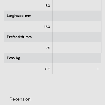
t
t
e
e
60
l
l
l
l
Larghezza-mm
Larghezza-mm
e
e
.
.
160
Profondità-mm
Profondità-mm
25
Peso-Kg
Peso-Kg
0,3
1
Recensioni