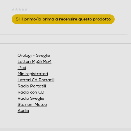
★★★★★
Nessuna
Sii il primo/la prima a recensire questo prodotto
valutazione
.
Questa
azione
aprirà
una
finestra
Orologi - Sveglie
modale.
Lettori Mp3/Mp4
iPod
Miniregistratori
Lettori Cd Portatili
Radio Portatili
Radio con CD
Radio Sveglie
Stazioni Meteo
Audio