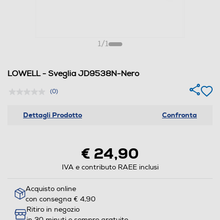
1
/
1
LOWELL - Sveglia JD9538N-Nero
(0)
Dettagli Prodotto
Confronta
€ 24,90
IVA e contributo RAEE inclusi
Acquisto online
con consegna € 4,90
Ritiro in negozio
in 30 minuti e sempre gratuito