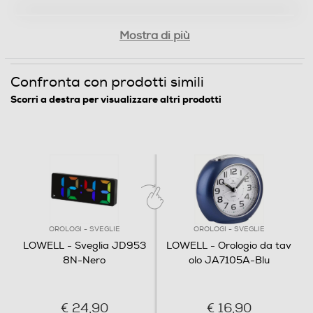
Larghezza-mm
Mostra di più
160
Profondità-mm
Confronta con prodotti simili
Scorri a destra per visualizzare altri prodotti
25
Peso-Kg
0,3
Informazioni sulla sicurezza del prodotto
Clicca qui
OROLOGI - SVEGLIE
OROLOGI - SVEGLIE
LOWELL - Sveglia JD953
LOWELL - Orologio da tav
8N-Nero
olo JA7105A-Blu
€ 24,90
€ 16,90