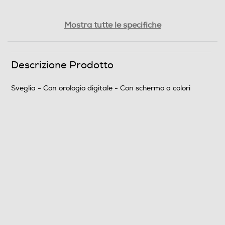
Schermo a colori
Mostra tutte le specifiche
Termometro
Descrizione Prodotto
Sveglia - Con orologio digitale - Con schermo a colori
Barometro
Calendario
Orologio radiocontrollato