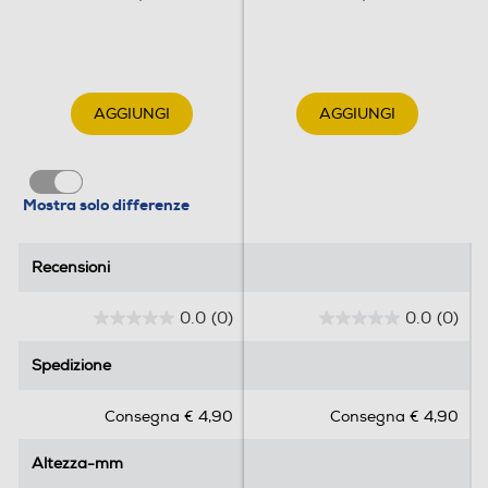
AGGIUNGI
AGGIUNGI
Mostra solo differenze
Recensioni
Recensioni
0.0
(0)
0.0
(0)
0
0
.
.
Spedizione
Spedizione
0
0
s
s
Consegna € 4,90
Consegna € 4,90
u
u
5
5
Altezza-mm
Altezza-mm
s
s