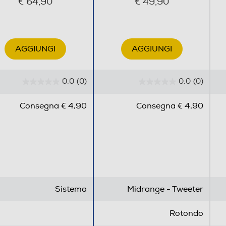
€ 64,90
€ 49,90
AGGIUNGI
AGGIUNGI
0.0
(0)
0.0
(0)
0
0
.
.
Consegna € 4,90
Consegna € 4,90
0
0
s
s
u
u
5
5
s
s
t
t
e
e
Sistema
Midrange - Tweeter
l
l
l
l
Rotondo
e
e