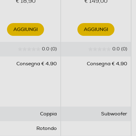
€ 18,90
€ 149,00
AGGIUNGI
AGGIUNGI
0.0
(0)
0.0
(0)
0
0
.
.
Consegna € 4,90
Consegna € 4,90
0
0
s
s
u
u
5
5
s
s
t
t
e
e
Coppia
Subwoofer
l
l
l
l
Rotondo
e
e