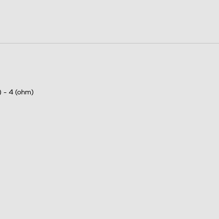
55
93
4
Crossover
 - 4 (ohm)
1,32