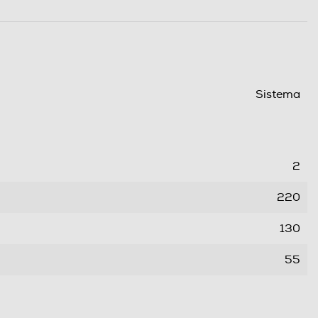
Sistema
2
220
130
55
23