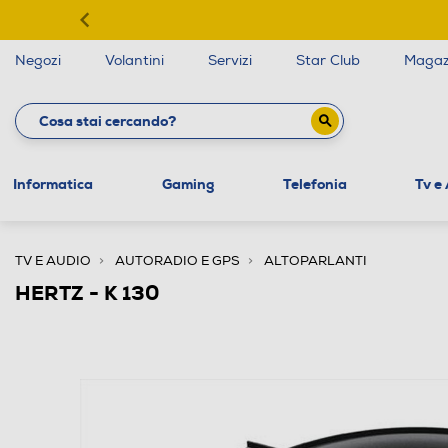
Negozi
Volantini
Servizi
Star Club
Magaz
Informatica
Gaming
Telefonia
Tv e
TV E AUDIO
AUTORADIO E GPS
ALTOPARLANTI
HERTZ - K 130