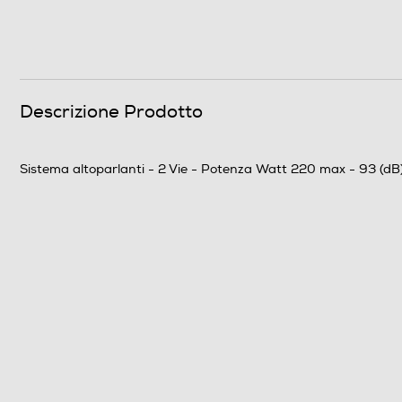
Risposta in frequenza min-Hz
Sensibilità-dB
Impedenza-ohm
Descrizione Prodotto
Crossover
Sistema altoparlanti - 2 Vie - Potenza Watt 220 max - 93 (dB)
Dimensioni - Peso
Peso-Kg
Informazioni sulla sicurezza del prodotto
Clicca qui