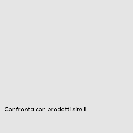
Descrizione marketing
Dimensioni - Peso
Confronta con prodotti simili
Diametro installazione - mm
Altezza-mm