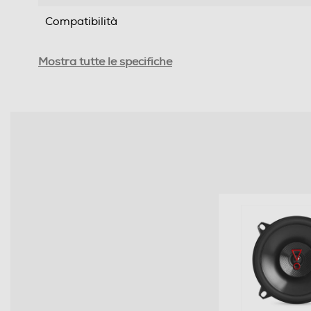
Compatibilità
Specifiche altoparlanti
Mostra tutte le specifiche
Potenza in ingresso - W
Risposta in frequenza max-kHz
Risposta in frequenza min-Hz
Sensibilità-dB
Impedenza-ohm
Crossover
Protezione tweeter - PTC
Controllo livello tweeter