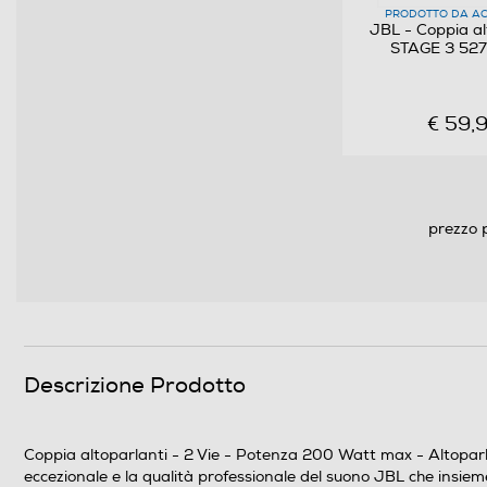
PRODOTTO DA AC
JBL - Coppia al
Accessori in dotazione
STAGE 3 52
Altre caratteristiche
€ 59,
prezzo 
Descrizione Prodotto
Altre descrizioni strutturali
Coppia altoparlanti - 2 Vie - Potenza 200 Watt max - Altoparl
eccezionale e la qualità professionale del suono JBL che insiem