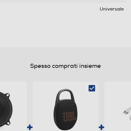
Universale
Altoparlante coassiale da 130 mm, 2 vie
40
20
75
Spesso comprati insieme
91
3