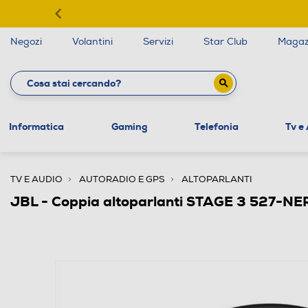
Negozi
Volantini
Servizi
Star Club
Magaz
Informatica
Gaming
Telefonia
Tv e
TV E AUDIO
AUTORADIO E GPS
ALTOPARLANTI
JBL - Coppia altoparlanti STAGE 3 527-N