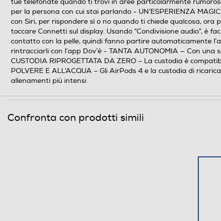
tue telefonate quando ti trovi in aree particolarmente rumorose.
per la persona con cui stai parlando - UN’ESPERIENZA MAGICA – Di
con Siri, per rispondere sì o no quando ti chiede qualcosa, ora 
toccare Connetti sul display. Usando “Condivisione audio”, è facil
contatto con la pelle, quindi fanno partire automaticamente l’aud
rintracciarli con l’app Dov’è - TANTA AUTONOMIA — Con una sola c
CUSTODIA RIPROGETTATA DA ZERO – La custodia è compatibile 
POLVERE E ALL’ACQUA – Gli AirPods 4 e la custodia di ricarica h
allenamenti più intensi
Confronta con prodotti simili