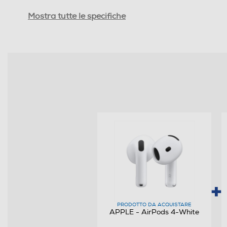
Autonomia conversazione-h
Mostra tutte le specifiche
Altre funzioni
Accessori in dotazione
Dimensioni - Peso
Altezza-mm
Larghezza-mm
Profondità-mm
Informazioni sulla sicurezza del prodotto
Clicca qui
PRODOTTO DA ACQUISTARE
APPLE - AirPods 4-White