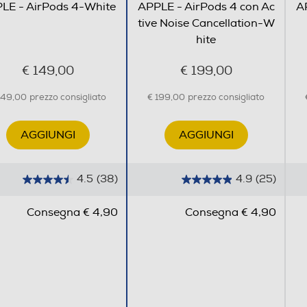
LE - AirPods 4-White
APPLE - AirPods 4 con Ac
A
tive Noise Cancellation-W
hite
€ 149,00
€ 199,00
149,00
prezzo consigliato
€ 199,00
prezzo consigliato
AGGIUNGI
AGGIUNGI
4.5
(38)
4.9
(25)
4
4
.
.
Consegna € 4,90
Consegna € 4,90
5
9
s
s
u
u
5
5
s
s
t
t