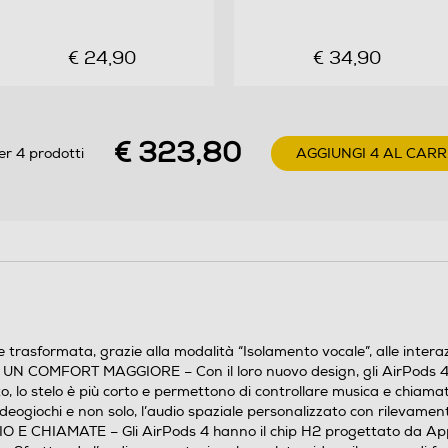
€ 24,90
€ 34,90
€ 323,80
er 4 prodotti
AGGIUNGI 4 AL CAR
rasformata, grazie alla modalità “Isolamento vocale”, alle interazio
N COMFORT MAGGIORE – Con il loro nuovo design, gli AirPods 4 so
ato, lo stelo è più corto e permettono di controllare musica e 
 videogiochi e non solo, l’audio spaziale personalizzato con rilevam
CHIAMATE – Gli AirPods 4 hanno il chip H2 progettato da Apple. 