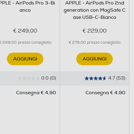
PPLE - AirPods Pro 3-Bi
APPLE - AirPods Pro 2nd
anco
generation con MagSafe C
ase USB-C-Bianco
€ 249,00
€ 229,00
€ 249,00
prezzo consigliato
€ 279,00
prezzo consigliato
AGGIUNGI
AGGIUNGI
0.0
(0)
4.7
(53)
0
4
.
.
Consegna € 4,90
Consegna € 4,90
0
7
s
s
u
u
5
5
s
s
t
t