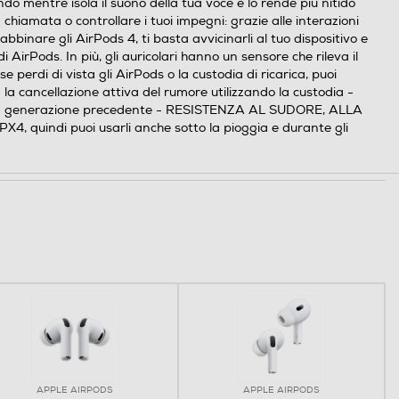
do mentre isola il suono della tua voce e lo rende più nitido
hiamata o controllare i tuoi impegni: grazie alle interazioni
binare gli AirPods 4, ti basta avvicinarli al tuo dispositivo e
 AirPods. In più, gli auricolari hanno un sensore che rileva il
 perdi di vista gli AirPods o la custodia di ricarica, puoi
la cancellazione attiva del rumore utilizzando la custodia -
alla generazione precedente - RESISTENZA AL SUDORE, ALLA
X4, quindi puoi usarli anche sotto la pioggia e durante gli
APPLE AIRPODS
APPLE AIRPODS