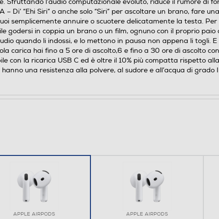
 Sfruttando l’audio computazionale evoluto, riduce il rumore di fon
’ “Ehi Siri” o anche solo “Siri” per ascoltare un brano, fare una c
puoi semplicemente annuire o scuotere delicatamente la testa. Per ab
e godersi in coppia un brano o un film, ognuno con il proprio paio di
io quando li indossi, e lo mettono in pausa non appena li togli. E se
arica hai fino a 5 ore di ascolto,6 e fino a 30 ore di ascolto con 
con la ricarica USB C ed è oltre il 10% più compatta rispetto 
anno una resistenza alla polvere, al sudore e all’acqua di grado IP
APPLE AIRPODS
APPLE AIRPODS