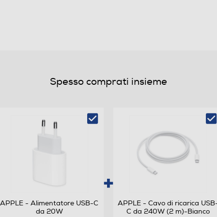
4,5
32,3
USB Type-C
Spesso comprati insieme
30,2
18,3
18,1
APPLE - Alimentatore USB-C
APPLE - Cavo di ricarica USB
da 20W
C da 240W (2 m)-Bianco