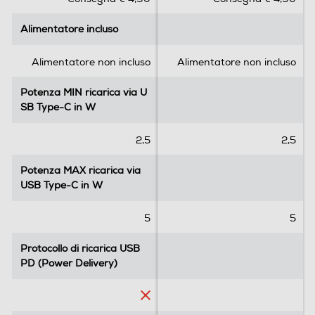
u
u
5
5
Alimentatore incluso
Alimentatore incluso
s
s
t
t
e
e
Alimentatore non incluso
Alimentatore non incluso
l
l
l
l
Potenza MIN ricarica via U
Potenza MIN ricarica via U
e
e
SB Type-C in W
SB Type-C in W
.
.
2
2,5
2,5
r
e
Potenza MAX ricarica via
Potenza MAX ricarica via
c
USB Type-C in W
USB Type-C in W
e
n
5
5
s
i
Protocollo di ricarica USB
Protocollo di ricarica USB
o
PD (Power Delivery)
PD (Power Delivery)
n
i