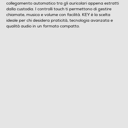
collegamento automatico tra gli auricolari appena estratti
dalla custodia. I controlli touch ti permettono di gestire
Larghezza-mm
chiamate, musica e volume con facilità. KEY è la scelta
ideale per chi desidera praticità, tecnologia avanzata e
22,8
qualità audio in un formato compatto.
Profondità-mm
48,9
Peso-Kg
0,104
Informazioni sulla sicurezza del prodotto
Clicca qui