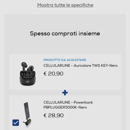
Riduzione rumore
Mostra tutte le specifiche
Autonomia conversazione-h
Spesso comprati insieme
2
Altre funzioni
Integrata
PRODOTTO DA ACQUISTARE
CELLULARLINE - Auricolare TWS KEY-Nero
Lunghezza del cavo-cm
€ 20,90
0,15
Accessori in dotazione
CELLULARLINE - Powerbank
PBPLUGGER5000K-Nero
USB tipo-C
€ 28,90
Alimentazione