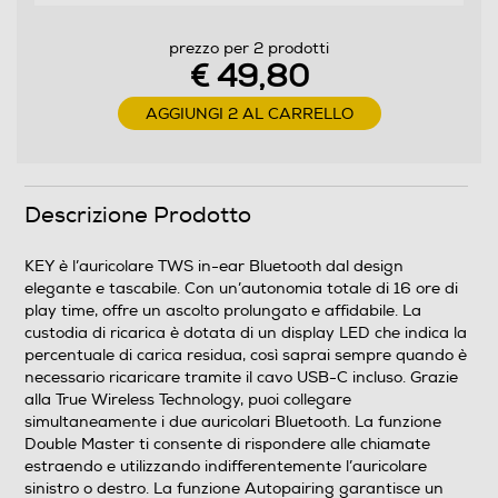
Alimentatore incluso
prezzo per 2 prodotti
Alimentatore non incluso
€ 49,80
Potenza MIN ricarica via USB Type-C in W
AGGIUNGI 2 AL CARRELLO
2,5
Potenza MAX ricarica via USB Type-C in W
Descrizione Prodotto
5
KEY è l’auricolare TWS in-ear Bluetooth dal design
elegante e tascabile. Con un’autonomia totale di 16 ore di
Protocollo di ricarica USB PD (Power Delivery)
play time, offre un ascolto prolungato e affidabile. La
custodia di ricarica è dotata di un display LED che indica la
percentuale di carica residua, così saprai sempre quando è
necessario ricaricare tramite il cavo USB-C incluso. Grazie
alla True Wireless Technology, puoi collegare
Dimensioni - Peso
simultaneamente i due auricolari Bluetooth. La funzione
Double Master ti consente di rispondere alle chiamate
Altezza-mm
estraendo e utilizzando indifferentemente l’auricolare
sinistro o destro. La funzione Autopairing garantisce un
45,7