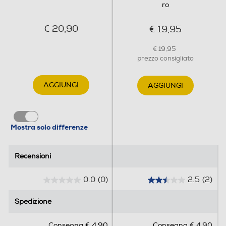
ro
€ 20,90
€ 19,95
€ 19,95
prezzo consigliato
AGGIUNGI
AGGIUNGI
Mostra solo differenze
Recensioni
Recensioni
0.0
(0)
2.5
(2)
0
2
.
.
Spedizione
Spedizione
0
5
s
s
Consegna € 4,90
Consegna € 4,90