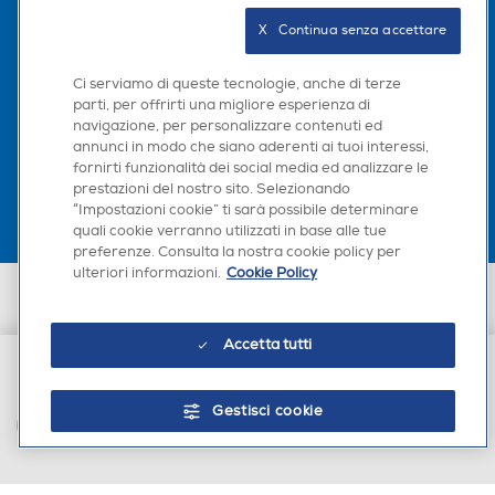
Seguici sui social
X   Continua senza accettare
Ci serviamo di queste tecnologie, anche di terze
parti, per offrirti una migliore esperienza di
navigazione, per personalizzare contenuti ed
Scarica la nostra app
annunci in modo che siano aderenti ai tuoi interessi,
fornirti funzionalità dei social media ed analizzare le
prestazioni del nostro sito. Selezionando
“Impostazioni cookie” ti sarà possibile determinare
quali cookie verranno utilizzati in base alle tue
preferenze. Consulta la nostra cookie policy per
ulteriori informazioni.
Cookie Policy
Euronics Italia SpA. Sede legale Via Montefeltro, 6/a 20156 Milano
Partita Iva, Codice Fiscale e iscrizione CCIAA Milano Monza Brianza Lodi
n. 13337170156. Codice intermediario SDI: HHBD9AK. Vendite soggette
Accetta tutti
agli Artt. 45 e ss del Codice del Consumo in tema di Diritti dei
Consumatori.
€ 20,90
Gestisci cookie
AGGIUNGI AL CARRELLO