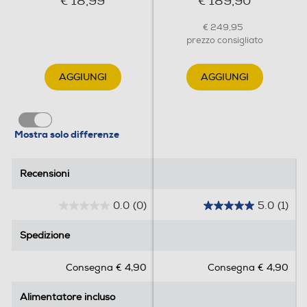
€ 18,99
€ 189,90
€ 249,95
prezzo consigliato
AGGIUNGI
AGGIUNGI
Mostra solo differenze
Recensioni
Recensioni
0.0
(0)
5.0
(1)
0
5
.
.
Spedizione
Spedizione
0
0
s
s
Consegna € 4,90
Consegna € 4,90
u
u
5
5
Alimentatore incluso
Alimentatore incluso
s
s