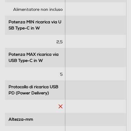
t
t
e
e
Alimentatore non incluso
l
l
l
l
Potenza MIN ricarica via U
Potenza MIN ricarica via U
e
e
SB Type-C in W
SB Type-C in W
.
.
1
2,5
r
e
Potenza MAX ricarica via
Potenza MAX ricarica via
c
USB Type-C in W
USB Type-C in W
e
n
5
s
i
Protocollo di ricarica USB
Protocollo di ricarica USB
o
PD (Power Delivery)
PD (Power Delivery)
n
e
Altezza-mm
Altezza-mm