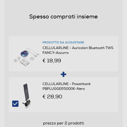
Autonomia conversazione-h
Spesso comprati insieme
4
Altre funzioni
Integrata
PRODOTTO DA ACQUISTARE
CELLULARLINE - Auricolari Bluetooth TWS
FANCY-Azzurro
Lunghezza del cavo-cm
€ 18,99
0,15
Accessori in dotazione
CELLULARLINE - Powerbank
PBPLUGGER5000K-Nero
Auricolari in silicone di 3 misure
€ 28,90
Alimentazione
Alimentatore incluso
prezzo per 2 prodotti