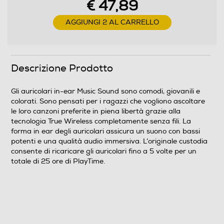
Alimentatore non incluso
€ 47,89
Potenza MIN ricarica via USB Type-C in W
AGGIUNGI 2 AL CARRELLO
2,5
Potenza MAX ricarica via USB Type-C in W
Descrizione Prodotto
5
Gli auricolari in-ear Music Sound sono comodi, giovanili e
colorati. Sono pensati per i ragazzi che vogliono ascoltare
Protocollo di ricarica USB PD (Power Delivery)
le loro canzoni preferite in piena libertà grazie alla
tecnologia True Wireless completamente senza fili. La
forma in ear degli auricolari assicura un suono con bassi
potenti e una qualità audio immersiva. L’originale custodia
consente di ricaricare gli auricolari fino a 5 volte per un
Dimensioni - Peso
totale di 25 ore di PlayTime.
Altezza-mm
27
Profondità-mm