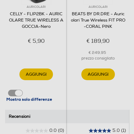
AURICOLARI
AURICOLARI
CELLY - FLIP2BK - AURIC
BEATS BY DR.DRE - Auric
OLARE TRUE WIRELESS A
olari True Wireless FIT PRO
GOCCIA-Nero
-CORAL PINK
€ 5,90
€ 189,90
€ 249,95
prezzo consigliato
AGGIUNGI
AGGIUNGI
Mostra solo differenze
Recensioni
Recensioni
0.0
(0)
5.0
(1)
0
5