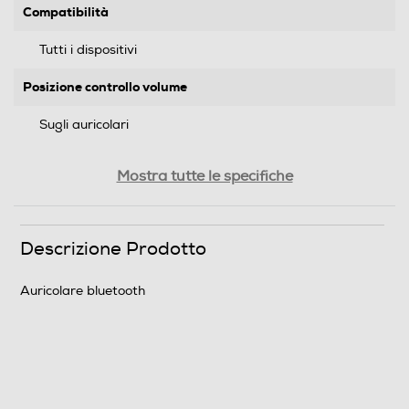
Compatibilità
Tutti i dispositivi
Posizione controllo volume
Sugli auricolari
Audio
Mostra tutte le specifiche
Stereo
Riduzione rumore
Descrizione Prodotto
Auricolare bluetooth
Dimensioni - Peso
Altezza-mm
10