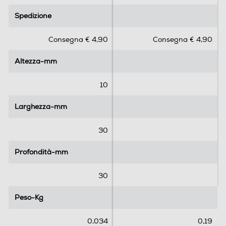
.
.
Spedizione
Spedizione
0
0
s
s
Consegna € 4,90
Consegna € 4,90
u
u
5
5
Altezza-mm
Altezza-mm
s
s
t
t
e
e
10
l
l
l
l
Larghezza-mm
Larghezza-mm
e
e
.
.
30
1
r
Profondità-mm
Profondità-mm
e
c
30
e
n
Peso-Kg
Peso-Kg
s
i
0,034
0,19
o