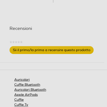
n
e
Recensioni
★★★★★
Nessuna
Sii il primo/la prima a recensire questo prodotto
valutazione
.
Questa
azione
aprirà
una
finestra
Auricolari
modale.
Cuffie Bluetooth
Auricolari Bluetooth
Apple AirPods
Cuffie
Cuffie Tv