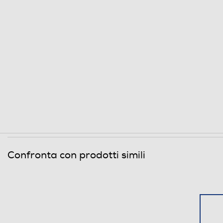
Dimensioni - Peso
Peso-Kg
Informazioni sulla sicurezza del prodotto
Clicca qui
Confronta con prodotti simili