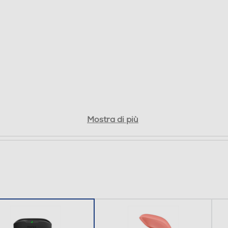
mantenere il contatto con l’ambiente circostante. E
quando hai bisogno di una spinta extra, la ricarica
rapida ti offre altre due ore di autonomia in soli 10
minuti.
0,04
Mostra di più