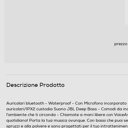
prezzo 
Altre caratteristiche
Descrizione Prodotto
Auricolari bluetooth - Waterproof - Con Microfono incorporato -
auricolari/IPX2 custodia Suono JBL Deep Bass - Comodi da indoss
l’ambiente che ti circonda - Chiamate a mani libere con VoiceAw
quotidiano! Porta la tua musica ovunque. Con bassi che puoi sent
spruzzi e alla polvere e sono progettati per il tuo intrattenime