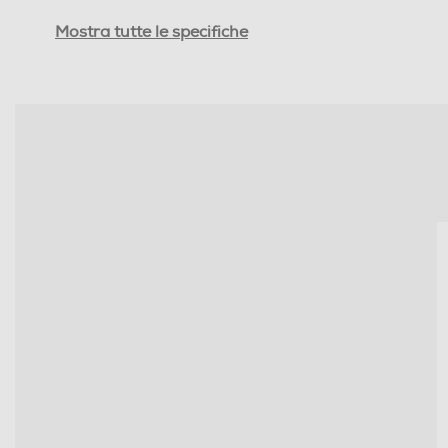
Sensibilità-dB
Mostra tutte le specifiche
Tipo di trasmissione
Jack adattatore da 6,3mm
Controllo volume
Cuffia per tv
Cuffie sportive
Waterproof
Noise cancelling
Microfono incorporato
Pieghevole