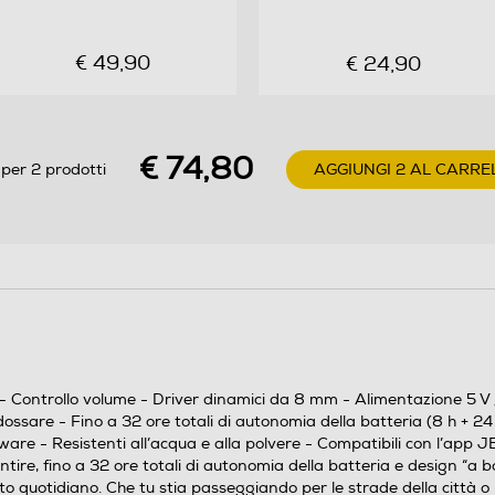
Specifiche Generali: Dimensioni driver: driver
dinamici da 8 mm Alimentazione: 5 V / 1 A
€ 49,90
€ 24,90
Auricolare: 4,5 g per unità (9 g la coppia) Custodia
di ricarica: 34 g Dimensioni auricolare (altezza *
larghezza * profondità): 21,5 * 20,4 * 15,8 mm
Dimensioni della custodia di ricarica (altezza *
€ 74,80
larghezza * profondità): 68,9 * 37 * 26,7 mm Tipo di
per 2 prodotti
AGGIUNGI 2 AL CARRE
batteria auricolari: polimero agli ioni di litio (47
mAh, 3,8 V) Tipo di batteria della custodia di
ricarica: polimero agli ioni di litio (550 mAh, 3,8 V)
Tempo di ricarica: <2 ore da scarica Tempo di
riproduzione musicale con BT acceso: fino a 8 ore
Tempo di conversazione: 4,5 ore Risposta in
frequenza: 20 Hz - 20 kHz Impedenza: 16 ohm
Sensibilità: 100 dB SPL a 1 kHz SPL max: 95 dB
 Controllo volume - Driver dinamici da 8 mm - Alimentazione 5 V / 
Sensibilità del microfono: -38 dBV/Pa a 1 kHz
are - Fino a 32 ore totali di autonomia della batteria (8 h + 24 h)
Versione Bluetooth: 5.2 Versione profilo Bluetooth:
are - Resistenti all’acqua e alla polvere - Compatibili con l’app 
A2DP V1.3, AVRCP V1.6, HFP V1.7 Intervallo di
ire, fino a 32 ore totali di autonomia della batteria e design “a bo
frequenza trasmettitore Bluetooth: 2.4 GHz -
nto quotidiano. Che tu stia passeggiando per le strade della città o 