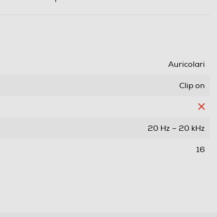
Auricolari
Clip on
20 Hz – 20 kHz
16
94
Bluetooth