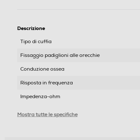
Descrizione
Tipo di cuffia
Fissaggio padiglioni alle orecchie
Conduzione ossea
Risposta in frequenza
Impedenza-ohm
Sensibilità-dB
Mostra tutte le specifiche
Tipo di trasmissione
Jack adattatore da 6,3mm