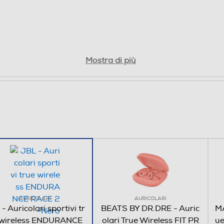
Mostra di più
AURICOLARI
AURICOLARI
- Auricolari sportivi tr
BEATS BY DR.DRE - Auric
MA
 wireless ENDURANCE
olari True Wireless FIT PR
ue