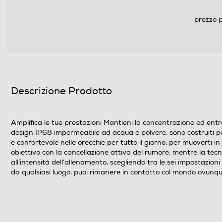
prezzo p
Accessori in dotazione
Descrizione Prodotto
Amplifica le tue prestazioni Mantieni la concentrazione ed entr
design IP68 impermeabile ad acqua e polvere, sono costruiti per 
e confortevole nelle orecchie per tutto il giorno, per muoverti i
obiettivo con la cancellazione attiva del rumore, mentre la te
all’intensità dell’allenamento, scegliendo tra le sei impostazion
da qualsiasi luogo, puoi rimanere in contatto col mondo ovunque