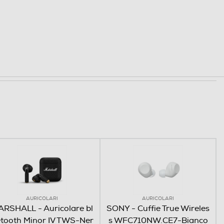
AURICOLARI
AURICOLARI
RSHALL - Auricolare bl
SONY - Cuffie True Wireles
tooth Minor IV TWS-Ner
s WFC710NW.CE7-Bianco