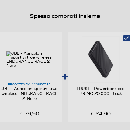
Spesso comprati insieme
Waterproof
No
PRODOTTO DA ACQUISTARE
Waterproof e resistenti alla polvere Adattatore
JBL - Auricolari sportivi true
TRUST - Powerbank eco
wireless ENDURANCE RACE
PRIMO 20.000-Black
auricolare ergonomico con alette con tecnologia
2-Nero
Twistlock™ Migliora il tuo allenamento con la
modalità “Sport” Cancellazione attiva del rumore
€ 79,90
€ 24,90
con Smart Ambient 4 microfoni per chiamate nitide
e chiare Suono JBL Pure Bass 48 ore di
riproduzione, più ricarica rapida Connessione