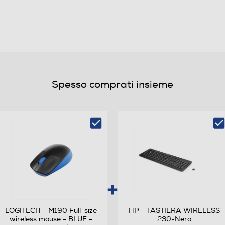
102
USB
Spesso comprati insieme
Non waterproof
Sul filo
LOGITECH - M190 Full-size
HP - TASTIERA WIRELESS
wireless mouse - BLUE -
230-Nero