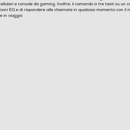
Ora disponibile anche in movimento. Ti
llulari e console da gaming. Inoltre, il comando a tre tasti su un c
presentiamo le cuffie auricolari JBL Tune 305C
azioni EQ e di rispondere alle chiamate in qualsiasi momento con i
USB-C. Leggere, comode e compatte. Una coppia di
e in viaggio
driver dinamici da 12,5 mm sprigionano il potente
suono JBL Pure Bass, mentre il supporto dell’audio
ad alta risoluzione garantisce una qualità del suono
eccezionale. Una connessione USB-C le rende
compatibili con un’ampia varietà di dispositivi come
PC, cellulari e console da gaming. Inoltre, il
comando a tre tasti su un cavo piatto anti-groviglio
consente di controllare la riproduzione musicale, la
regolazione del volume, le preimpostazioni EQ e di
rispondere alle chiamate in qualsiasi momento con
il microfono integrato. Tutto questo rende le JBL
Tune 305C USB-C le tue fidate compagne di tutti i
giorni, al lavoro, a casa e in viaggio