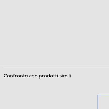
Peso-Kg
Informazioni sulla sicurezza del prodotto
Clicca qui
Confronta con prodotti simili