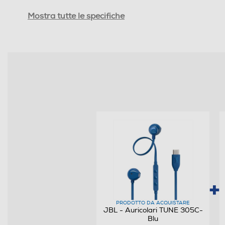
Sensibilità-dB
Mostra tutte le specifiche
Tipo di trasmissione
Jack adattatore da 6,3mm
Controllo volume
Cuffia per tv
Cuffie sportive
Waterproof
Noise cancelling
Microfono incorporato
PRODOTTO DA ACQUISTARE
Posizione regolazione volume
JBL - Auricolari TUNE 305C-
Blu