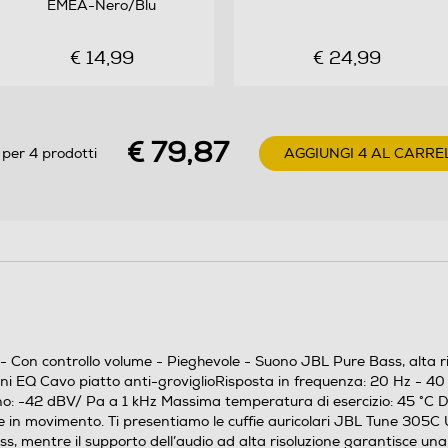
EMEA-Nero/Blu
Si
Suono JBL Pure Bass, alta risoluzione certificata
€ 14,99
€ 24,99
Compatibile con dispositivi USB-C Comando a 3
tasti con microfono Controllo delle preimpostazioni
EQ Cavo piatto anti-groviglioRisposta in frequenza:
€ 79,87
20 Hz - 40 kHz Impedenza: 32 ohm Sensibilità: 102
 per 4 prodotti
AGGIUNGI 4 AL CARRE
dB SPL a 1 kHz/1 mW Dimensioni: driver dinamico
da 12,5 mm Sensibilità del microfono: -42 dBV/ Pa
a 1 kHz Massima temperatura di esercizio: 45 °C
Dimensioni: driver dinamico da 12,5 mm Peso: 15,3
g
1 paio di cuffie JBL Tune 305C USB-C 1 foglietto di
garanzia/avvertenze (G/!) 1 scheda di sicurezza
(S/i) 1 modulo di dichiarazione RoHS Cina/ foglio di
- Con controllo volume - Pieghevole - Suono JBL Pure Bass, alta ri
oni EQ Cavo piatto anti-groviglioRisposta in frequenza: 20 Hz - 4
istruzioni
ono: -42 dBV/ Pa a 1 kHz Massima temperatura di esercizio: 45 °C D
he in movimento. Ti presentiamo le cuffie auricolari JBL Tune 305
Audio ad alta risoluzione con suono JBL Pure Bass.
, mentre il supporto dell’audio ad alta risoluzione garantisce un