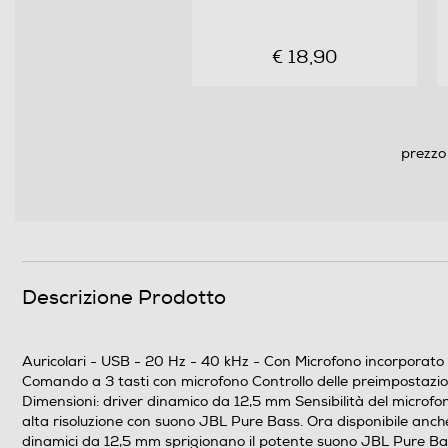
Pieghevole
€ 18,90
prezzo
Altre caratteristiche
Descrizione Prodotto
Accessori in dotazione
Auricolari - USB - 20 Hz - 40 kHz - Con Microfono incorporato 
Comando a 3 tasti con microfono Controllo delle preimpostazi
Dimensioni: driver dinamico da 12,5 mm Sensibilità del microf
alta risoluzione con suono JBL Pure Bass. Ora disponibile anc
dinamici da 12,5 mm sprigionano il potente suono JBL Pure Bass