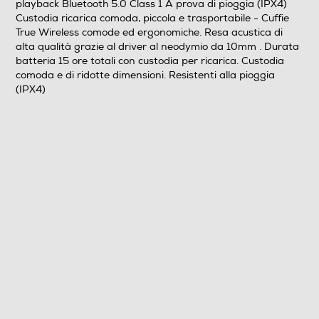
playback Bluetooth 5.0 Class 1 A prova di pioggia (IPX4)
Waterproof
Custodia ricarica comoda, piccola e trasportabile - Cuffie
True Wireless comode ed ergonomiche. Resa acustica di
Microfono incorporato
alta qualità grazie al driver al neodymio da 10mm . Durata
batteria 15 ore totali con custodia per ricarica. Custodia
comoda e di ridotte dimensioni. Resistenti alla pioggia
(IPX4)
Pieghevole
No
Altre caratteristiche
Alta qualità acustica grazie al Driver del magnete al
neodymio Durata della batteria 15 ore (con batteria
ricaricabile nella custodia) Accensione e collegamento
automatico Contenitore di ricarica comodo e di ridotte
dimensioni 15-minute quick charge for 1 hour playback
Bluetooth 5.0 Class 1 A prova di pioggia (IPX4) Custodia
di ricarica comoda, piccola e trasportabile
Accessori in dotazione