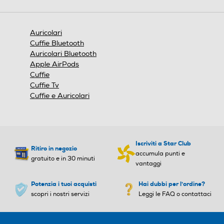
n
aprirà
e
una
finestra
Auricolari
modale.
Cuffie Bluetooth
Auricolari Bluetooth
Apple AirPods
Cuffie
Cuffie Tv
Cuffie e Auricolari
Iscriviti a Star Club
Ritiro in negozio
accumula punti e
gratuito e in 30 minuti
vantaggi
Potenzia i tuoi acquisti
Hai dubbi per l'ordine?
scopri i nostri servizi
Leggi le FAQ o contattaci