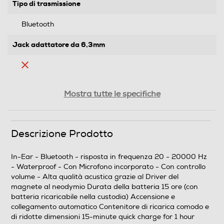
Tipo di trasmissione
Bluetooth
Jack adattatore da 6,3mm
Controllo volume
Mostra tutte le specifiche
Cuffia per tv
Descrizione Prodotto
In-Ear - Bluetooth - risposta in frequenza 20 - 20000 Hz
- Waterproof - Con Microfono incorporato - Con controllo
Cuffie sportive
volume - Alta qualità acustica grazie al Driver del
magnete al neodymio Durata della batteria 15 ore (con
batteria ricaricabile nella custodia) Accensione e
collegamento automatico Contenitore di ricarica comodo e
Waterproof
di ridotte dimensioni 15-minute quick charge for 1 hour