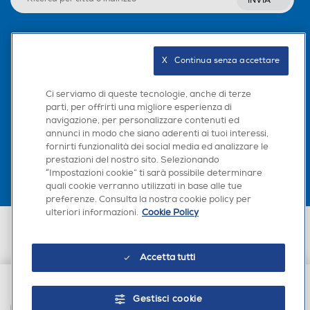
INVIA
Seguici sui social
X   Continua senza accettare
Ci serviamo di queste tecnologie, anche di terze
parti, per offrirti una migliore esperienza di
navigazione, per personalizzare contenuti ed
Scarica la nostra app
annunci in modo che siano aderenti ai tuoi interessi,
fornirti funzionalità dei social media ed analizzare le
prestazioni del nostro sito. Selezionando
“Impostazioni cookie” ti sarà possibile determinare
quali cookie verranno utilizzati in base alle tue
preferenze. Consulta la nostra cookie policy per
ulteriori informazioni.
Cookie Policy
Euronics Italia SpA. Sede legale Via Montefeltro, 6/a 20156 Milano
Partita Iva, Codice Fiscale e iscrizione CCIAA Milano Monza Brianza Lodi
n. 13337170156. Codice intermediario SDI: HHBD9AK. Vendite soggette
Accetta tutti
agli Artt. 45 e ss del Codice del Consumo in tema di Diritti dei
Consumatori.
Gestisci cookie
AGGIUNGI AL CARRELLO